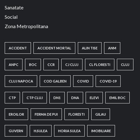
Sanatate
Social
Zona Metropolitana
ACCIDENT
ACCIDENT MORTAL
ALIN TISE
ANM
ANPC
BOC
CCR
CJ CLUJ
CL FLORESTI
CLUJ
CLUJ NAPOCA
COD GALBEN
COVID
COVID-19
CTP
CTP CLUJ
DN1
DNA
ELEVI
EMIL BOC
EROILOR
FERMA DE PUI
FLORESTI
GILAU
GUVERN
H.SULEA
HORIA SULEA
IMOBILIARE