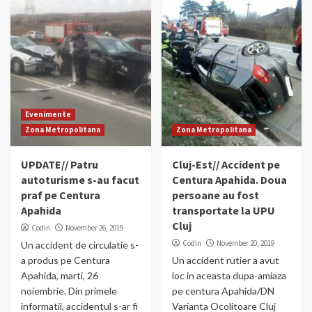
Evenimente
Zona Metropolitana
Zona Metropolitana
UPDATE// Patru
Cluj-Est// Accident pe
autoturisme s-au facut
Centura Apahida. Doua
praf pe Centura
persoane au fost
Apahida
transportate la UPU
Cluj
Codin
November 26, 2019
Codin
November 20, 2019
Un accident de circulatie s-
a produs pe Centura
Un accident rutier a avut
Apahida, marti, 26
loc in aceasta dupa-amiaza
noiembrie. Din primele
pe centura Apahida/DN
informatii, accidentul s-ar fi
Varianta Ocolitoare Cluj