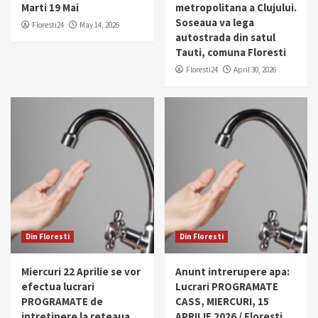
Marti 19 Mai
metropolitana a Clujului.
Soseaua va lega
Floresti24
May 14, 2026
autostrada din satul
Tauti, comuna Floresti
Floresti24
April 30, 2026
Din Floresti
Din Floresti
Miercuri 22 Aprilie se vor
Anunt intrerupere apa:
efectua lucrari
Lucrari PROGRAMATE
PROGRAMATE de
CASS, MIERCURI, 15
intretinere la reteaua
APRILIE 2026 / Floresti