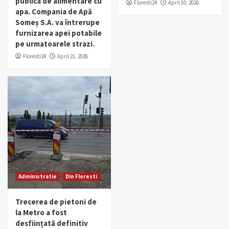
publica de alimentare cu
Floresti24
April 10, 2026
apa. Compania de Apă
Someș S.A. va întrerupe
furnizarea apei potabile
pe urmatoarele strazi.
Floresti24
April 21, 2026
Administratie
Din Floresti
Trecerea de pietoni de
la Metro a fost
desființată definitiv