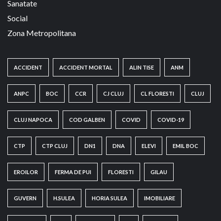
Sanatate
Social
Zona Metropolitana
ACCIDENT
ACCIDENT MORTAL
ALIN TISE
ANM
ANPC
BOC
CCR
CJ CLUJ
CL FLORESTI
CLUJ
CLUJ NAPOCA
COD GALBEN
COVID
COVID-19
CTP
CTP CLUJ
DN1
DNA
ELEVI
EMIL BOC
EROILOR
FERMA DE PUI
FLORESTI
GILAU
GUVERN
H.SULEA
HORIA SULEA
IMOBILIARE