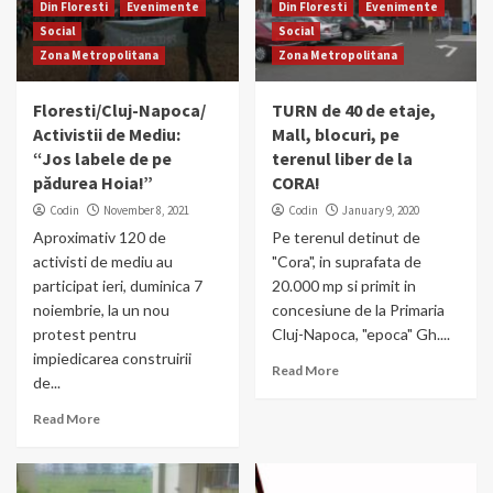
Din Floresti
Evenimente
Din Floresti
Evenimente
Social
Social
Zona Metropolitana
Zona Metropolitana
Floresti/Cluj-Napoca/
TURN de 40 de etaje,
Activistii de Mediu:
Mall, blocuri, pe
“Jos labele de pe
terenul liber de la
pădurea Hoia!”
CORA!
Codin
November 8, 2021
Codin
January 9, 2020
Aproximativ 120 de
Pe terenul detinut de
activisti de mediu au
"Cora", in suprafata de
participat ieri, duminica 7
20.000 mp si primit in
noiembrie, la un nou
concesiune de la Primaria
protest pentru
Cluj-Napoca, "epoca" Gh....
impiedicarea construirii
Read More
de...
Read More