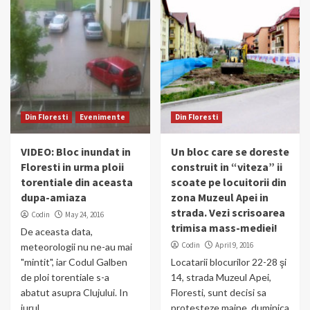
Din Floresti
Evenimente
Din Floresti
VIDEO: Bloc inundat in
Un bloc care se doreste
Floresti in urma ploii
construit in “viteza” ii
torentiale din aceasta
scoate pe locuitorii din
dupa-amiaza
zona Muzeul Apei in
strada. Vezi scrisoarea
Codin
May 24, 2016
trimisa mass-mediei!
De aceasta data,
Codin
April 9, 2016
meteorologii nu ne-au mai
"mintit", iar Codul Galben
Locatarii blocurilor 22-28 şi
de ploi torentiale s-a
14, strada Muzeul Apei,
abatut asupra Clujului. In
Floresti, sunt decisi sa
jurul...
protesteze maine, duminica