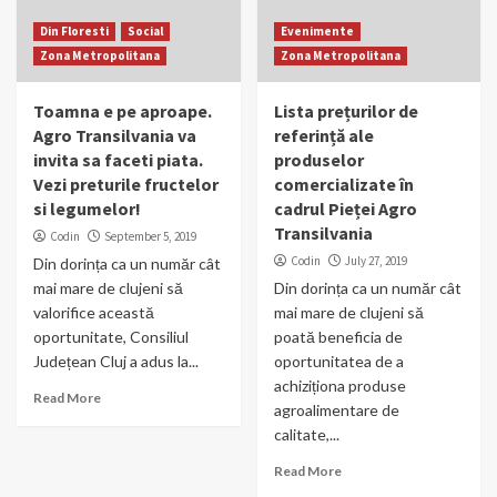
Din Floresti
Social
Evenimente
Zona Metropolitana
Zona Metropolitana
Toamna e pe aproape.
Lista prețurilor de
Agro Transilvania va
referință ale
invita sa faceti piata.
produselor
Vezi preturile fructelor
comercializate în
si legumelor!
cadrul Pieței Agro
Transilvania
Codin
September 5, 2019
Codin
July 27, 2019
Din dorința ca un număr cât
mai mare de clujeni să
Din dorința ca un număr cât
valorifice această
mai mare de clujeni să
oportunitate, Consiliul
poată beneficia de
Județean Cluj a adus la...
oportunitatea de a
achiziționa produse
Read More
agroalimentare de
calitate,...
Read More