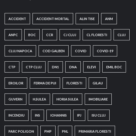
ACCIDENT
ACCIDENT MORTAL
ALIN TISE
ANM
ANPC
BOC
CCR
CJ CLUJ
CL FLORESTI
CLUJ
CLUJ NAPOCA
COD GALBEN
COVID
COVID-19
CTP
CTP CLUJ
DN1
DNA
ELEVI
EMIL BOC
EROILOR
FERMA DE PUI
FLORESTI
GILAU
GUVERN
H.SULEA
HORIA SULEA
IMOBILIARE
INCENDIU
INS
IOHANNIS
IPJ
ISU CLUJ
PARC POLIGON
PMP
PNL
PRIMARIA FLORESTI