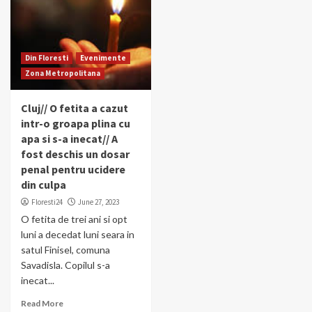
Din Floresti
Evenimente
Zona Metropolitana
Cluj// O fetita a cazut
intr-o groapa plina cu
apa si s-a inecat// A
fost deschis un dosar
penal pentru ucidere
din culpa
Floresti24
June 27, 2023
O fetita de trei ani si opt
luni a decedat luni seara in
satul Finisel, comuna
Savadisla. Copilul s-a
inecat...
Read More