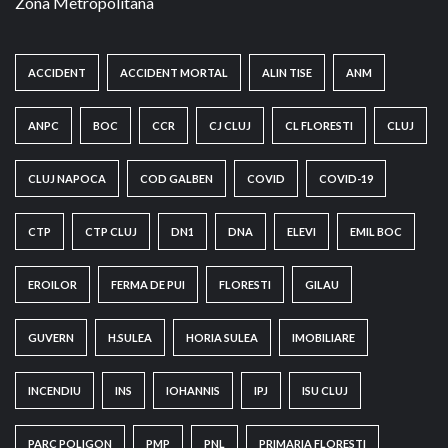
Zona Metropolitana
ACCIDENT
ACCIDENT MORTAL
ALIN TISE
ANM
ANPC
BOC
CCR
CJ CLUJ
CL FLORESTI
CLUJ
CLUJ NAPOCA
COD GALBEN
COVID
COVID-19
CTP
CTP CLUJ
DN1
DNA
ELEVI
EMIL BOC
EROILOR
FERMA DE PUI
FLORESTI
GILAU
GUVERN
H.SULEA
HORIA SULEA
IMOBILIARE
INCENDIU
INS
IOHANNIS
IPJ
ISU CLUJ
PARC POLIGON
PMP
PNL
PRIMARIA FLORESTI