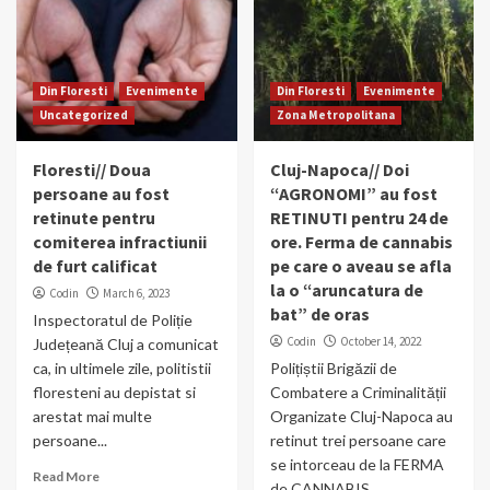
Din Floresti
Evenimente
Din Floresti
Evenimente
Uncategorized
Zona Metropolitana
Floresti// Doua
Cluj-Napoca// Doi
persoane au fost
“AGRONOMI” au fost
retinute pentru
RETINUTI pentru 24 de
comiterea infractiunii
ore. Ferma de cannabis
de furt calificat
pe care o aveau se afla
la o “aruncatura de
Codin
March 6, 2023
bat” de oras
Inspectoratul de Poliție
Codin
October 14, 2022
Județeană Cluj a comunicat
ca, in ultimele zile, politistii
Polițiștii Brigăzii de
floresteni au depistat si
Combatere a Criminalității
arestat mai multe
Organizate Cluj-Napoca au
persoane...
retinut trei persoane care
se intorceau de la FERMA
Read More
de CANNABIS...