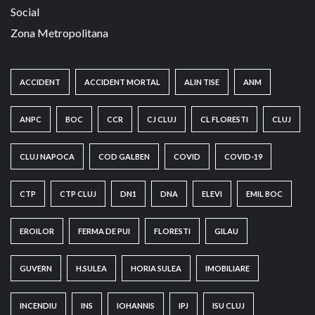
Social
Zona Metropolitana
ACCIDENT
ACCIDENT MORTAL
ALIN TISE
ANM
ANPC
BOC
CCR
CJ CLUJ
CL FLORESTI
CLUJ
CLUJ NAPOCA
COD GALBEN
COVID
COVID-19
CTP
CTP CLUJ
DN1
DNA
ELEVI
EMIL BOC
EROILOR
FERMA DE PUI
FLORESTI
GILAU
GUVERN
H.SULEA
HORIA SULEA
IMOBILIARE
INCENDIU
INS
IOHANNIS
IPJ
ISU CLUJ