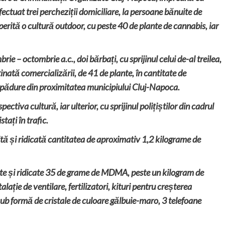
 efectuat trei percheziții domiciliare, la persoane bănuite de
coperită o cultură outdoor, cu peste 40 de plante de cannabis, iar
rie – octombrie a.c., doi bărbați, cu sprijinul celui de-al treilea,
stinată comercializării, de 41 de plante, în cantitate de
 pădure din proximitatea municipiului Cluj-Napoca.
pectiva cultură, iar ulterior, cu sprijinul polițiștilor din cadrul
tați în trafic.
ită și ridicată cantitatea de aproximativ 1,2 kilograme de
rite și ridicate 35 de grame de MDMA, peste un kilogram de
alație de ventilare, fertilizatori, kituri pentru creșterea
sub formă de cristale de culoare gălbuie-maro, 3 telefoane