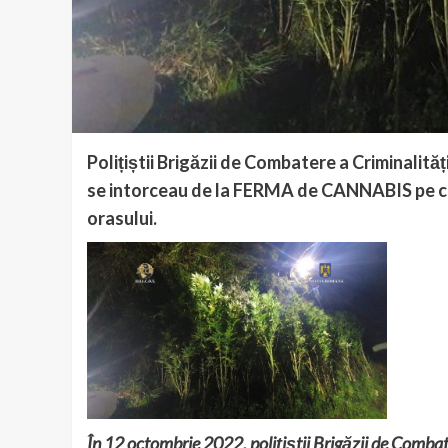
Polițiștii Brigăzii de Combatere a Criminalit
se intorceau de la FERMA de CANNABIS pe ca
orasului.
În 12 octombrie 2022, polițiștii Brigăzii de Comba