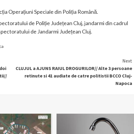
cția Operațiuni Speciale din Poliția Română.
nspectoratului de Poliție Județean Cluj, jandarmi din cadrul
spectoratului de Jandarmi Județean Cluj.
ca
Next
doi
CLUJUL a AJUNS RAIUL DROGURILOR// Alte 3 persoane
ii//
retinute si 41 audiate de catre politistii BCCO Cluj-
Napoca