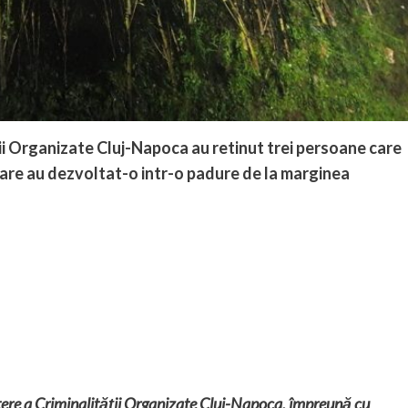
ății Organizate Cluj-Napoca au retinut trei persoane care
re au dezvoltat-o intr-o padure de la marginea
tere a Criminalității Organizate Cluj-Napoca, împreună cu