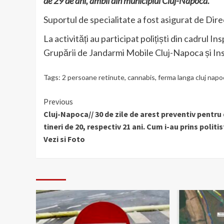
de 29 de ani, ambii din municipiul Cluj-Napoca.
Suportul de specialitate a fost asigurat de Dire
La activități au participat polițiști din cadrul I
Grupării de Jandarmi Mobile Cluj-Napoca și In
Tags:
2 persoane retinute
,
cannabis
,
ferma langa cluj napo
Continue
Previous
Cluj-Napoca// 30 de zile de arest preventiv pentru 
Reading
tineri de 20, respectiv 21 ani. Cum i-au prins politist
Vezi si Foto