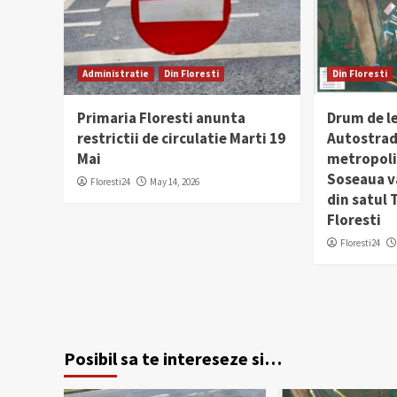
Administratie
Din Floresti
Din Floresti
Primaria Floresti anunta
Drum de l
restrictii de circulatie Marti 19
Autostrad
Mai
metropolit
Soseaua v
Floresti24
May 14, 2026
din satul
Floresti
Floresti24
Posibil sa te intereseze si…