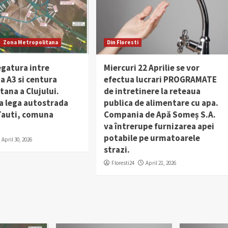
Zona Metropolitana
Din Floresti
egatura intre
Miercuri 22 Aprilie se vor
a A3 si centura
efectua lucrari PROGRAMATE
ana a Clujului.
de intretinere la reteaua
a lega autostrada
publica de alimentare cu apa.
 Tauti, comuna
Compania de Apă Someș S.A.
va întrerupe furnizarea apei
potabile pe urmatoarele
April 30, 2026
strazi.
Floresti24
April 21, 2026