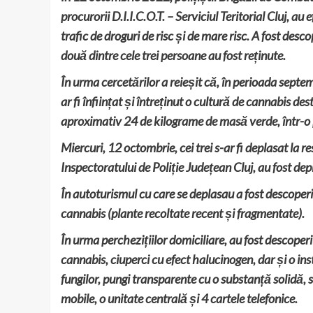
procurorii D.I.I.C.O.T. – Serviciul Teritorial Cluj, au
trafic de droguri de risc și de mare risc. A fost des
două dintre cele trei persoane au fost reținute.
În urma cercetărilor a reieșit că, în perioada septemb
ar fi înființat și întreținut o cultură de cannabis de
aproximativ 24 de kilograme de masă verde, într-o
Miercuri, 12 octombrie, cei trei s-ar fi deplasat la res
Inspectoratului de Poliție Județean Cluj, au fost depis
În autoturismul cu care se deplasau a fost descoper
cannabis (plante recoltate recent și fragmentate).
În urma perchezițiilor domiciliare, au fost descope
cannabis, ciuperci cu efect halucinogen, dar și o inst
fungilor, pungi transparente cu o substanță solidă, 
mobile, o unitate centrală și 4 cartele telefonice.