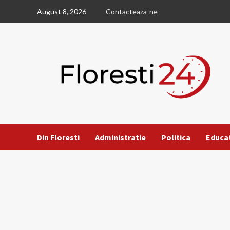
Skip
August 8, 2026
Contacteaza-ne
to
content
Din Floresti
Administratie
Politica
Educa