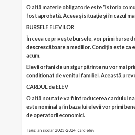
O altă materie obligatorie este “Istoria com
fost aprobată. Aceeași situație și în cazul mat
BURSELE ELEVILOR
În ceea ce privește bursele, vor primi burse de
descrescătoare a mediilor. Condiția este ca el
acum.
Elevii orfani de un sigur părinte nu vor mai p
condiționat de venitul familiei. Această prev
CARDUL de ELEV
O altă noutate va fi introducerea cardului nați
este nominal și în baza lui elevii vor primi bene
de operatorii economici.
Tags:
an scolar 2023-2024
,
card elev