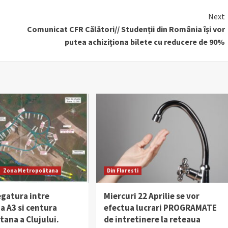
Next
Comunicat CFR Călători// Studenții din România își vor
putea achiziționa bilete cu reducere de 90%
Zona Metropolitana
Din Floresti
egatura intre
Miercuri 22 Aprilie se vor
a A3 si centura
efectua lucrari PROGRAMATE
ana a Clujului.
de intretinere la reteaua