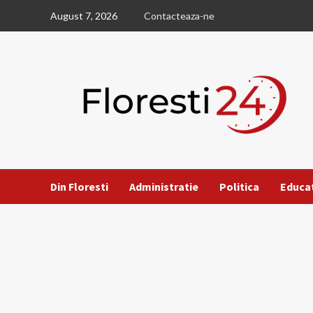
Skip
August 7, 2026
Contacteaza-ne
to
content
Din Floresti
Administratie
Politica
Educa