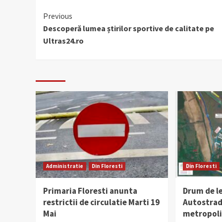
Continue
Previous
Descoperă lumea știrilor sportive de calitate pe
Reading
Ultras24.ro
Administratie
Din Floresti
Din Floresti
Primaria Floresti anunta
Drum de l
restrictii de circulatie Marti 19
Autostrad
Mai
metropolit