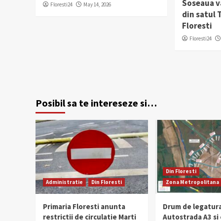
Soseaua v
Floresti24
May 14, 2026
din satul
Floresti
Floresti24
Posibil sa te intereseze si…
Din Floresti
Administratie
Din Floresti
Zona Metropolitana
Primaria Floresti anunta
Drum de legatura
restrictii de circulatie Marti
Autostrada A3 si