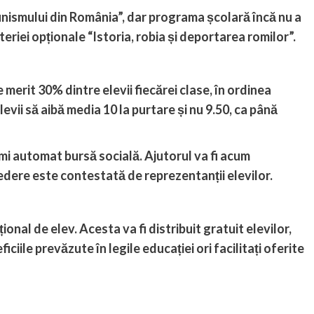
unismului din România”, dar programa școlară încă nu a
eriei opționale “Istoria, robia și deportarea romilor”.
 merit 30% dintre elevii fiecărei clase, în ordinea
evii să aibă media 10 la purtare și nu 9.50, ca până
rimi automat bursă socială. Ajutorul va fi acum
edere este contestată de reprezentanții elevilor.
onal de elev. Acesta va fi distribuit gratuit elevilor,
ficiile prevăzute în legile educației ori facilitați oferite