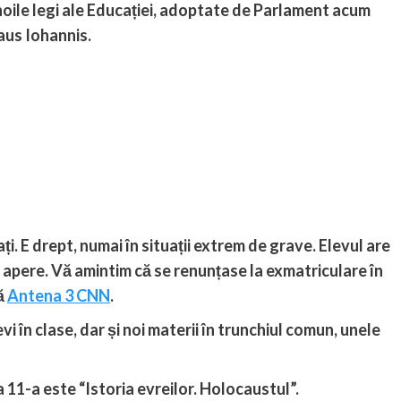
 noile legi ale Educației, adoptate de Parlament acum
aus Iohannis.
ați. E drept, numai în situații extrem de grave. Elevul are
e apere. Vă amintim că se renunțase la exmatriculare în
ă
Antena 3 CNN
.
evi în clase, dar și noi materii în trunchiul comun, unele
a 11-a este “Istoria evreilor. Holocaustul”.