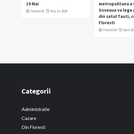
19 Mai
metropolitana a C
Soseaua va lega
Floresti24
May 14, 2026
din satul Tauti,
Floresti
Floresti24
April 30
Categorii
Administratie
Cazare
Din Floresti