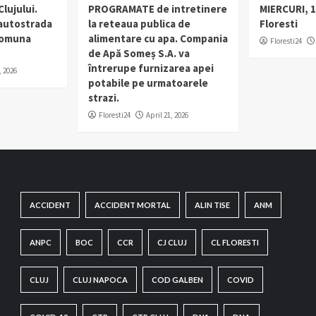
lujului.
PROGRAMATE de intretinere
MIERCURI, 1
 autostrada
la reteaua publica de
Floresti
 comuna
alimentare cu apa. Compania
Floresti24
de Apă Someș S.A. va
întrerupe furnizarea apei
, 2026
potabile pe urmatoarele
strazi.
Floresti24
April 21, 2026
ACCIDENT
ACCIDENT MORTAL
ALIN TISE
ANM
ANPC
BOC
CCR
CJ CLUJ
CL FLORESTI
CLUJ
CLUJ NAPOCA
COD GALBEN
COVID