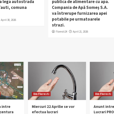
a lega autostrada
publica de alimentare cu apa.
 Tauti, comuna
Compania de Apă Someș S.A.
va întrerupe furnizarea apei
potabile pe urmatoarele
April 30, 2026
strazi.
Floresti24
April 21, 2026
Din Floresti
Din Floresti
 intre
Miercuri 22 Aprilie se vor
Anunt intr
 centura
efectua lucrari
Lucrari PR