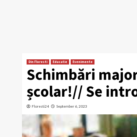
Din Floresti
Educatie
Evenimente
Schimbări major
școlar!// Se int
Floresti24
September 6, 2023