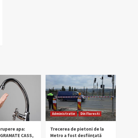
Administratie
Din Floresti
erupere apa:
Trecerea de pietoni de la
OGRAMATE CASS,
Metro a fost desființată