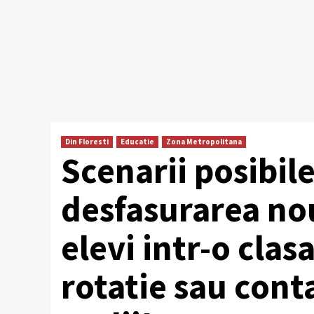
Din Floresti
Educatie
Zona Metropolitana
Scenarii posibil
desfasurarea nou
elevi intr-o clas
rotatie sau cont