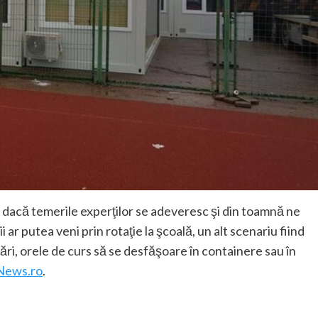
, dacă temerile experţilor se adeveresc şi din toamnă ne
r putea veni prin rotaţie la şcoală, un alt scenariu fiind
 ţări, orele de curs să se desfăşoare în containere sau în
News.ro
.