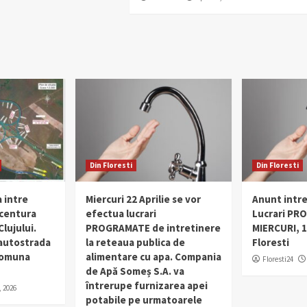
Din Floresti
Din Floresti
 intre
Miercuri 22 Aprilie se vor
Anunt intr
 centura
efectua lucrari
Lucrari PR
lujului.
PROGRAMATE de intretinere
MIERCURI, 1
 autostrada
la reteaua publica de
Floresti
 comuna
alimentare cu apa. Compania
Floresti24
de Apă Someș S.A. va
întrerupe furnizarea apei
, 2026
potabile pe urmatoarele