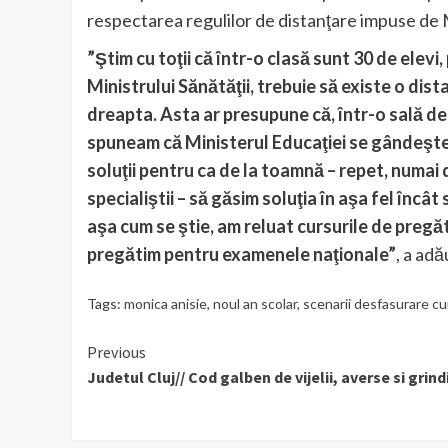
respectarea regulilor de distanţare impuse de M
”Ştim cu toţii că într-o clasă sunt 30 de elevi
Ministrului Sănătăţii, trebuie să existe o dista
dreapta. Asta ar presupune că, într-o sală de
spuneam că Ministerul Educaţiei se gândeşte,
soluţii pentru ca de la toamnă – repet, numai 
specialiştii – să găsim soluţia în aşa fel încâ
aşa cum se ştie, am reluat cursurile de pregătir
pregătim pentru examenele naţionale”
, a adă
Tags:
monica anisie
,
noul an scolar
,
scenarii desfasurare cu
Continue
Previous
Judetul Cluj// Cod galben de vijelii, averse si grind
Reading