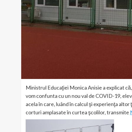
Ministrul Educaţiei Monica Anisie a explicat că
vom confunta cu un nou val de COVID-19, elevii a
acela în care, luând în calcul şi experienţa altor
corturi amplasate în curtea şcolilor, transmite