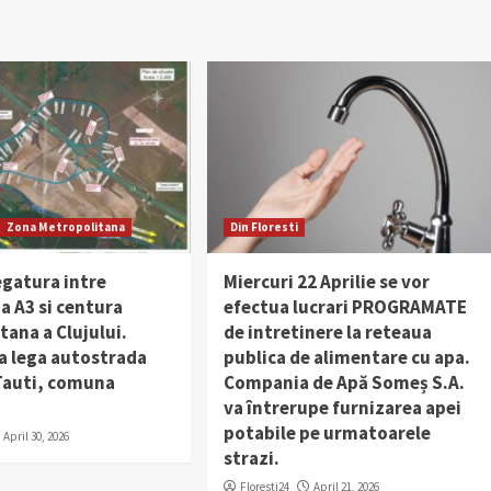
Zona Metropolitana
Din Floresti
egatura intre
Miercuri 22 Aprilie se vor
a A3 si centura
efectua lucrari PROGRAMATE
ana a Clujului.
de intretinere la reteaua
a lega autostrada
publica de alimentare cu apa.
 Tauti, comuna
Compania de Apă Someș S.A.
va întrerupe furnizarea apei
potabile pe urmatoarele
April 30, 2026
strazi.
Floresti24
April 21, 2026