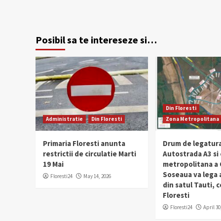
Posibil sa te intereseze si…
Din Floresti
Administratie
Din Floresti
Zona Metropolitana
Primaria Floresti anunta
Drum de legatura
restrictii de circulatie Marti
Autostrada A3 si
19 Mai
metropolitana a C
Soseaua va lega
Floresti24
May 14, 2026
din satul Tauti,
Floresti
Floresti24
April 30