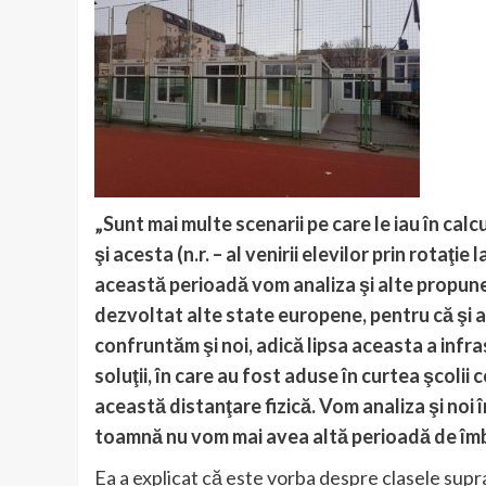
„Sunt mai multe scenarii pe care le iau în calcu
şi acesta (n.r. – al venirii elevilor prin rotaţie la
această perioadă vom analiza şi alte propuner
dezvoltat alte state europene, pentru că şi a
confruntăm şi noi, adică lipsa aceasta a infras
soluţii, în care au fost aduse în curtea şcolii 
această distanţare fizică. Vom analiza şi noi î
toamnă nu vom mai avea altă perioadă de îmb
Ea a explicat că este vorba despre clasele sup