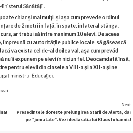
inisterul Sănătăţii.
, poate chiar şi mai mulţi, şi aşa cum prevede ordinul
nţare de 2 metri în faţă, în spate, în lateral stânga,
 curs, ar trebui să intre maximum 10 elevi. De aceea
 împreună cu autorităţile publice locale, să găsească
dacă va exista cel de-al doilea val, aşa cum prevăd
t să nu îi expunem pe elevi în niciun fel. Deocamdată însă,
e pentru elevii din clasele a VIII-a şi a XII-a şi ne
ugat ministrul Educaţiei.
rsuri
Next
ina!
Presedintele doreste prelungirea Starii de Alerta, dar
pe “jumatate”. Vezi declaratia lui Klaus Iohannis!