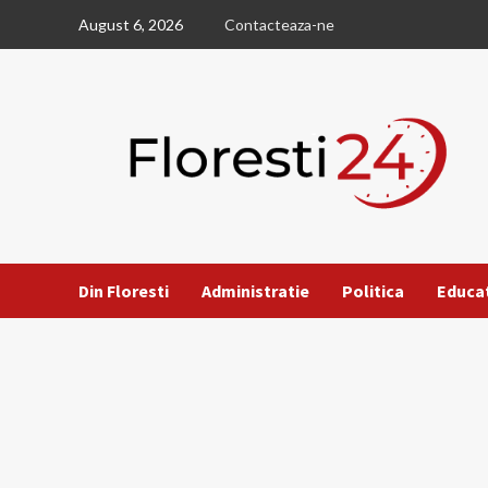
Skip
August 6, 2026
Contacteaza-ne
to
content
Din Floresti
Administratie
Politica
Educa