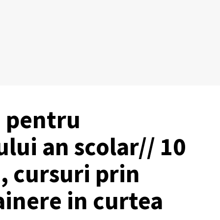
e pentru
lui an scolar// 10
a, cursuri prin
ainere in curtea