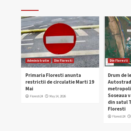
Administratie
Din Floresti
Din Floresti
Primaria Floresti anunta
Drum de l
restrictii de circulatie Marti 19
Autostrad
Mai
metropolit
Soseaua v
Floresti24
May 14, 2026
din satul
Floresti
Floresti24