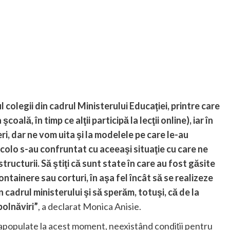
l colegii din cadrul Ministerului Educaţiei, printre care
 şcoală, în timp ce alţii participă la lecţii online), iar în
i, dar ne vom uita şi la modelele pe care le-au
colo s-au confruntat cu aceeaşi situaţie cu care ne
tructurii. Să ştiţi că sunt state în care au fost găsite
containere sau corturi, în aşa fel încât să se realizeze
n cadrul ministerului şi să sperăm, totuşi, că de la
olnăviri”
, a declarat Monica Anisie.
rapopulate la acest moment, neexistând condiţii pentru