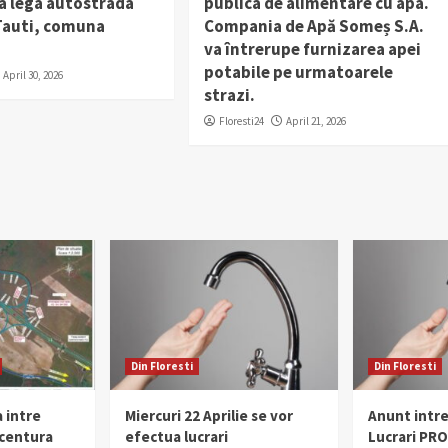
a lega autostrada
publica de alimentare cu apa.
 Tauti, comuna
Compania de Apă Someș S.A.
va întrerupe furnizarea apei
potabile pe urmatoarele
April 30, 2026
strazi.
Floresti24
April 21, 2026
Din Floresti
Din Floresti
 intre
Miercuri 22 Aprilie se vor
Anunt intr
 centura
efectua lucrari
Lucrari PR