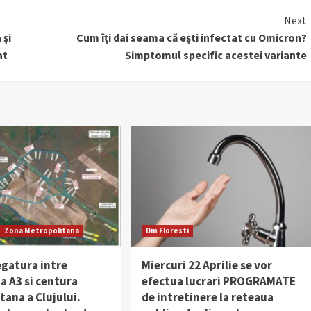
Next
 şi
Cum îți dai seama că ești infectat cu Omicron?
at
Simptomul specific acestei variante
Zona Metropolitana
Din Floresti
egatura intre
Miercuri 22 Aprilie se vor
a A3 si centura
efectua lucrari PROGRAMATE
ana a Clujului.
de intretinere la reteaua