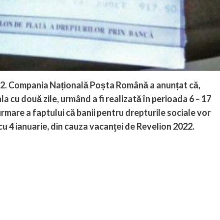
2022. Compania Națională Poșta Română a anunțat că,
ala cu două zile, urmând a fi realizată în perioada 6 – 17
rmare a faptului că banii pentru drepturile sociale vor
cu 4 ianuarie, din cauza vacanţei de Revelion 2022.