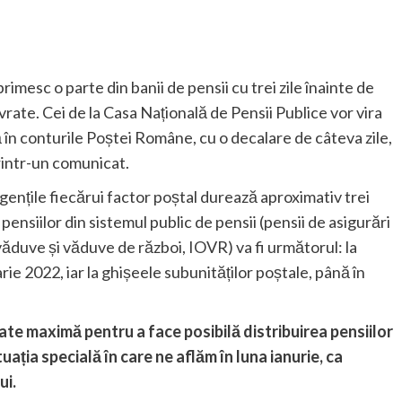
imesc o parte din banii de pensii cu trei zile înainte de
livrate. Cei de la Casa Națională de Pensii Publice vor vira
 în conturile Poștei Române, cu o decalare de câteva zile,
rintr-un comunicat.
 gențile fiecărui factor poștal durează aproximativ trei
pensiilor din sistemul public de pensii (pensii de asigurări
, văduve și văduve de război, IOVR) va fi următorul: la
arie 2022, iar la ghișeele subunităților poștale, până în
ate maximă pentru a face posibilă distribuirea pensiilor
uația specială în care ne aflăm în luna ianurie, ca
ui.