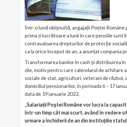
Într-o lună obișnuită, angajații Poștei Române pr
prima zi lucrătoare a lunii în care pensiile sunt 
contravaloarea drepturilor de protecție socială
ca la orice început de an, a anunțat compania p
Transformarea banilor în cash și distribuirea în
zile, motiv pentru care calendarul de achitare a 
sociale de stat, agricultori, veterani de război
domiciliul pensionarilor, în perioada 6 – 17 ianu
data de 19 ianuarie 2022.
„
Salariații Poştei Române vor lucra la capacit
într-un timp cât mai scurt, având în vedere sit
urmare a închiderii de an din instituțiile statul