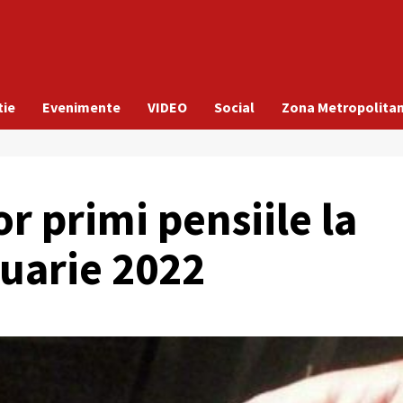
tie
Evenimente
VIDEO
Social
Zona Metropolita
r primi pensiile la
nuarie 2022