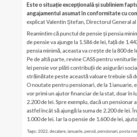
Este o situație excepțională și subliniem fap
angajamentul asumat în conformitate cu conv
explicat Valentin Ștefan, Directorul General a
Reamintim că punctul de pensie și pensia minim
de pensie va ajunge la 1.586 de lei, față de 1.4
pensia minimă, aceasta va crește de la 800 de lei
Pe de altă parte, revine CASS pentru veniturile 
lei pensie vor plăti contribuții de asigurări so
străinătate peste această valoare trebuie să d
O noutate pentru pensionari, de la 1 ianuarie, e
vor primi un ajutor financiar de la stat, doar în l
2.200 de lei. Spre exemplu, dacă un pensionar are
astfel încât să ajungă la suma de 2.200 de lei. Î
1.000 de lei. Iar la o pensie de 1.600 de lei, ajuto
Tags:
2022
,
decalare
,
ianuarie
,
pensii
,
pensionari
,
posta ro