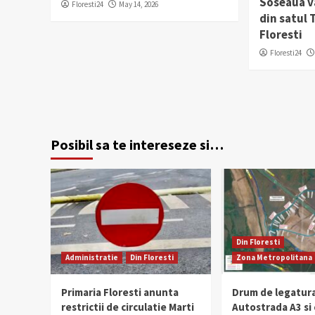
Soseaua v
Floresti24
May 14, 2026
din satul
Floresti
Floresti24
Posibil sa te intereseze si…
Din Floresti
Administratie
Din Floresti
Zona Metropolitana
Primaria Floresti anunta
Drum de legatura
restrictii de circulatie Marti
Autostrada A3 si