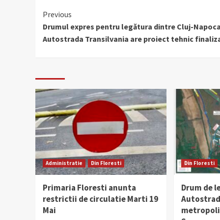
Continue
Previous
Drumul expres pentru legătura dintre Cluj-Napoca
Reading
Autostrada Transilvania are proiect tehnic finaliz
Administratie
Din Floresti
Din Floresti
Primaria Floresti anunta
Drum de l
restrictii de circulatie Marti 19
Autostrad
Mai
metropolit