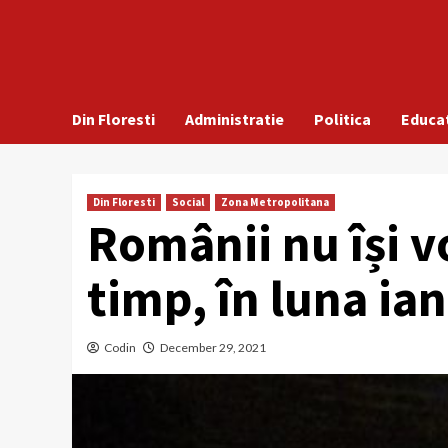
Din Floresti
Administratie
Politica
Educa
Din Floresti
Social
Zona Metropolitana
Românii nu își vo
timp, în luna ia
Codin
December 29, 2021