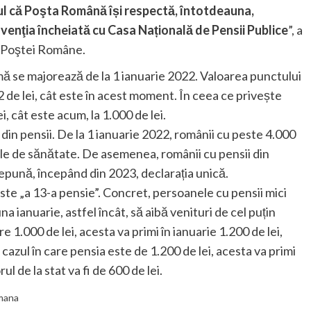
tul că Poşta Română își respectă, întotdeauna,
enţia încheiată cu Casa Națională de Pensii Publice
”, a
l Poştei Române.
ă se majorează de la 1 ianuarie 2022. Valoarea punctului
42 de lei, cât este în acest moment. În ceea ce privește
, cât este acum, la 1.000 de lei.
din pensii. De la 1 ianuarie 2022, românii cu peste 4.000
ciale de sănătate. De asemenea, românii cu pensii din
epună, începând din 2023, declarația unică.
ste „a 13-a pensie”. Concret, persoanele cu pensii mici
una ianuarie, astfel încât, să aibă venituri de cel puțin
 1.000 de lei, acesta va primi în ianuarie 1.200 de lei,
n cazul în care pensia este de 1.200 de lei, acesta va primi
rul de la stat va fi de 600 de lei.
mana