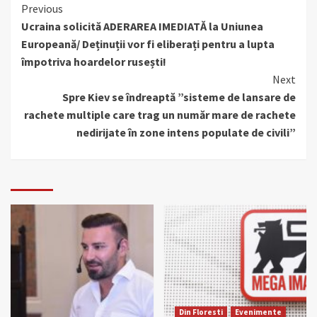
Continue
Previous
Ucraina solicită ADERAREA IMEDIATĂ la Uniunea
Reading
Europeană/ Deținuții vor fi eliberați pentru a lupta
împotriva hoardelor rusești!
Next
Spre Kiev se îndreaptă ”sisteme de lansare de
rachete multiple care trag un număr mare de rachete
nedirijate în zone intens populate de civili”
Din Floresti
Evenimente