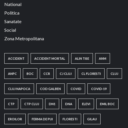
National
Politica
Sanatate
Social
Zona Metropolitana
ACCIDENT
ACCIDENT MORTAL
ALIN TISE
ANM
ANPC
BOC
CCR
CJ CLUJ
CL FLORESTI
CLUJ
CLUJ NAPOCA
COD GALBEN
COVID
COVID-19
CTP
CTP CLUJ
DN1
DNA
ELEVI
EMIL BOC
EROILOR
FERMA DE PUI
FLORESTI
GILAU