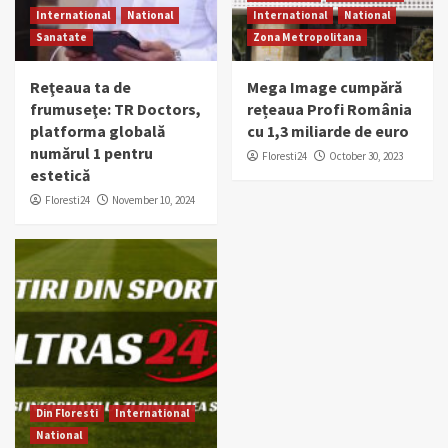
International
National
International
National
Sanatate
Zona Metropolitana
Reţeaua ta de
Mega Image cumpără
frumuseţe: TR Doctors,
rețeaua Profi România
platforma globală
cu 1,3 miliarde de euro
numărul 1 pentru
Floresti24
October 30, 2023
estetică
Floresti24
November 10, 2024
Din Floresti
International
National