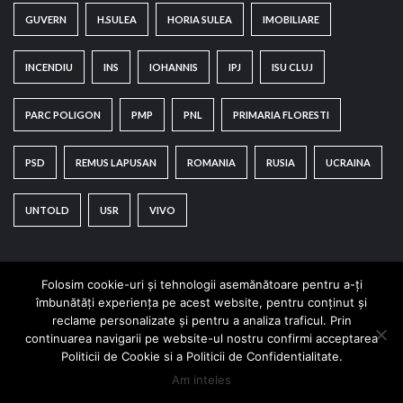
GUVERN
H.SULEA
HORIA SULEA
IMOBILIARE
INCENDIU
INS
IOHANNIS
IPJ
ISU CLUJ
PARC POLIGON
PMP
PNL
PRIMARIA FLORESTI
PSD
REMUS LAPUSAN
ROMANIA
RUSIA
UCRAINA
UNTOLD
USR
VIVO
Folosim cookie-uri și tehnologii asemănătoare pentru a-ți
îmbunătăți experiența pe acest website, pentru conținut și
reclame personalizate și pentru a analiza traficul. Prin
continuarea navigarii pe website-ul nostru confirmi acceptarea
Copyright © All rights reserved.
|
CoverNews
by AF
Politicii de Cookie si a Politicii de Confidentialitate.
themes.
Am inteles