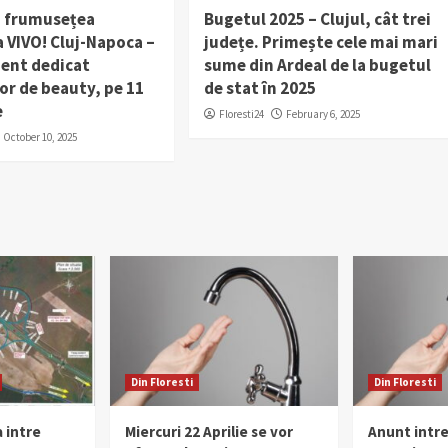
 frumusețea
Bugetul 2025 – Clujul, cât trei
 VIVO! Cluj-Napoca –
județe. Primește cele mai mari
ent dedicat
sume din Ardeal de la bugetul
or de beauty, pe 11
de stat în 2025
e
Floresti24
February 6, 2025
October 10, 2025
Din Floresti
Din Floresti
 intre
Miercuri 22 Aprilie se vor
Anunt intr