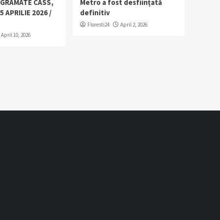
OGRAMATE CASS,
Metro a fost desființată
5 APRILIE 2026 /
definitiv
Floresti24
April 2, 2026
April 10, 2026