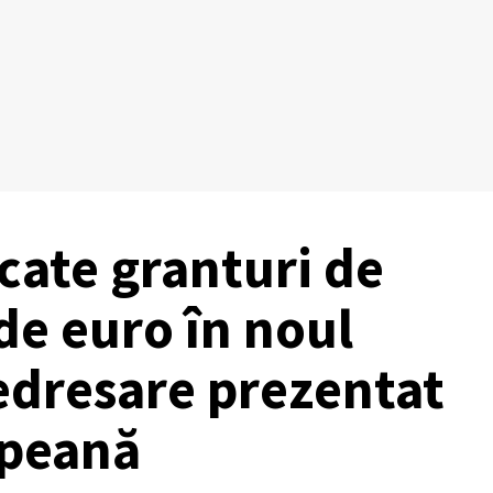
cate granturi de
de euro în noul
edresare prezentat
opeană