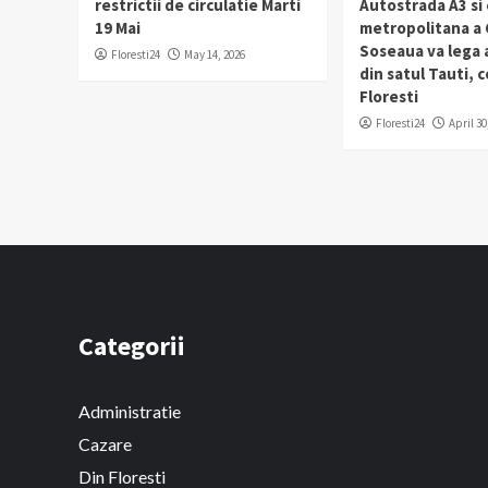
restrictii de circulatie Marti
Autostrada A3 si
19 Mai
metropolitana a C
Soseaua va lega
Floresti24
May 14, 2026
din satul Tauti,
Floresti
Floresti24
April 30
Categorii
Administratie
Cazare
Din Floresti