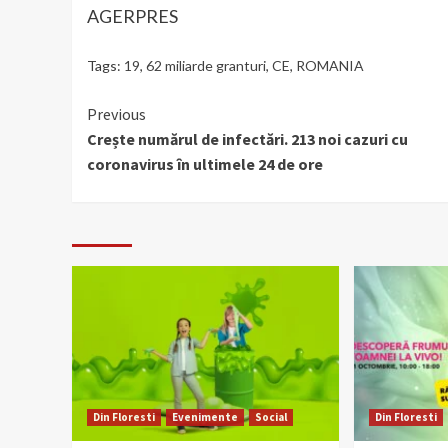
AGERPRES
Tags:
19
,
62 miliarde granturi
,
CE
,
ROMANIA
Continue
Previous
Crește numărul de infectări. 213 noi cazuri cu
Reading
coronavirus în ultimele 24 de ore
Din Floresti
Evenimente
Social
Din Floresti