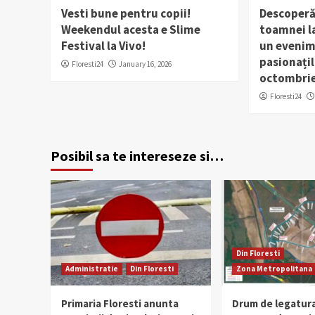
Vesti bune pentru copii!
Descoperă
Weekendul acesta e Slime
toamnei la
Festival la Vivo!
un evenim
pasionațil
Floresti24
January 16, 2026
octombri
Floresti24
Posibil sa te intereseze si…
Din Floresti
Administratie
Din Floresti
Zona Metropolitana
Primaria Floresti anunta
Drum de legatura