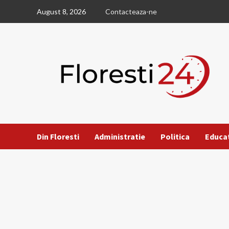
Skip
August 8, 2026
Contacteaza-ne
to
content
Din Floresti
Administratie
Politica
Educa