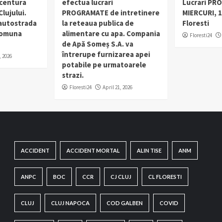
 centura
efectua lucrari
Lucrari PR
lujului.
PROGRAMATE de intretinere
MIERCURI, 1
 autostrada
la reteaua publica de
Floresti
 comuna
alimentare cu apa. Compania
Floresti24
de Apă Someș S.A. va
întrerupe furnizarea apei
, 2026
potabile pe urmatoarele
strazi.
Floresti24
April 21, 2026
ACCIDENT
ACCIDENT MORTAL
ALIN TISE
ANM
ANPC
BOC
CCR
CJ CLUJ
CL FLORESTI
CLUJ
CLUJ NAPOCA
COD GALBEN
COVID