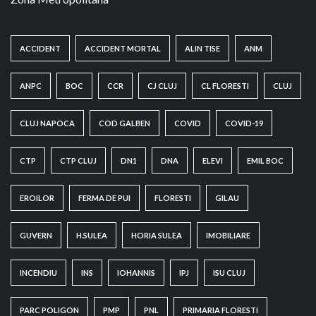
ACCIDENT
ACCIDENT MORTAL
ALIN TISE
ANM
ANPC
BOC
CCR
CJ CLUJ
CL FLORESTI
CLUJ
CLUJ NAPOCA
COD GALBEN
COVID
COVID-19
CTP
CTP CLUJ
DN1
DNA
ELEVI
EMIL BOC
EROILOR
FERMA DE PUI
FLORESTI
GILAU
GUVERN
H.SULEA
HORIA SULEA
IMOBILIARE
INCENDIU
INS
IOHANNIS
IPJ
ISU CLUJ
PARC POLIGON
PMP
PNL
PRIMARIA FLORESTI