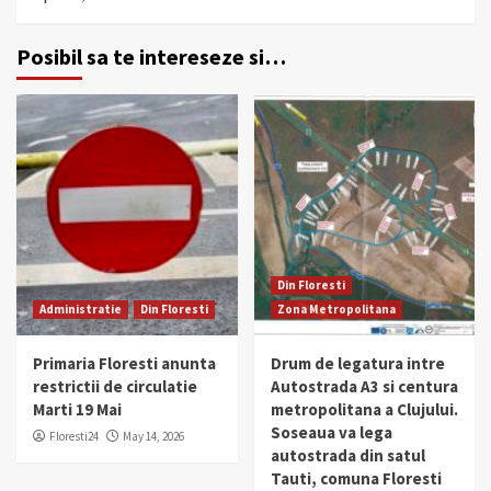
Posibil sa te intereseze si…
Din Floresti
Administratie
Din Floresti
Zona Metropolitana
Primaria Floresti anunta
Drum de legatura intre
restrictii de circulatie
Autostrada A3 si centura
Marti 19 Mai
metropolitana a Clujului.
Soseaua va lega
Floresti24
May 14, 2026
autostrada din satul
Tauti, comuna Floresti