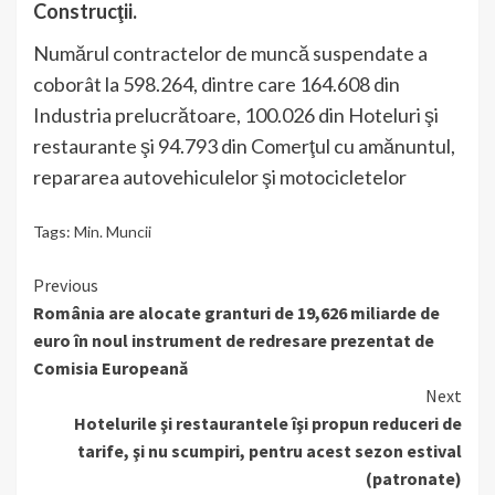
Construcţii.
Numărul contractelor de muncă suspendate a
coborât la 598.264, dintre care 164.608 din
Industria prelucrătoare, 100.026 din Hoteluri şi
restaurante şi 94.793 din Comerţul cu amănuntul,
repararea autovehiculelor şi motocicletelor
Tags:
Min. Muncii
Continue
Previous
România are alocate granturi de 19,626 miliarde de
Reading
euro în noul instrument de redresare prezentat de
Comisia Europeană
Next
Hotelurile şi restaurantele îşi propun reduceri de
tarife, şi nu scumpiri, pentru acest sezon estival
(patronate)