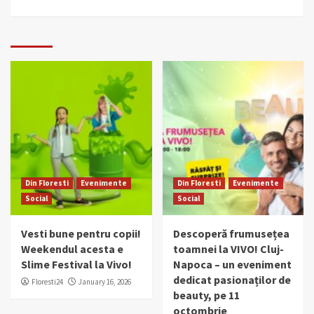
Din Floresti
Evenimente
Din Floresti
Evenimente
Social
Social
Vesti bune pentru copii!
Descoperă frumusețea
Weekendul acesta e
toamnei la VIVO! Cluj-
Slime Festival la Vivo!
Napoca – un eveniment
dedicat pasionaților de
Floresti24
January 16, 2026
beauty, pe 11
octombrie