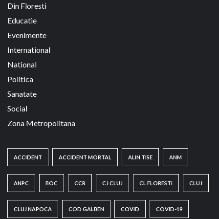
Din Floresti
Educatie
Evenimente
International
National
Politica
Sanatate
Social
Zona Metropolitana
ACCIDENT
ACCIDENT MORTAL
ALIN TISE
ANM
ANPC
BOC
CCR
CJ CLUJ
CL FLORESTI
CLUJ
CLUJ NAPOCA
COD GALBEN
COVID
COVID-19