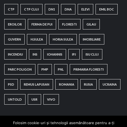
CTP
CTP CLUJ
DN1
DNA
ELEVI
EMIL BOC
EROILOR
FERMA DE PUI
FLORESTI
GILAU
GUVERN
H.SULEA
HORIA SULEA
IMOBILIARE
INCENDIU
INS
IOHANNIS
IPJ
ISU CLUJ
PARC POLIGON
PMP
PNL
PRIMARIA FLORESTI
PSD
REMUS LAPUSAN
ROMANIA
RUSIA
UCRAINA
UNTOLD
USR
VIVO
Folosim cookie-uri și tehnologii asemănătoare pentru a-ți