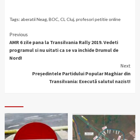
Tags:
aberatii Neag
,
BOC
,
CL Cluj
,
profesori petitie online
Continue
Previous
AMR 6 zile pana la Transilvania Rally 2019. Vedeti
Reading
programul si nu uitati ca se va inchide Drumul de
Nord!
Next
Președintele Partidului Popular Maghiar din
Transilvania: Execută salutul nazist!