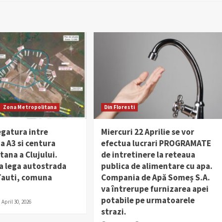
Zona Metropolitana
Din Floresti
egatura intre
Miercuri 22 Aprilie se vor
a A3 si centura
efectua lucrari PROGRAMATE
ana a Clujului.
de intretinere la reteaua
a lega autostrada
publica de alimentare cu apa.
 Tauti, comuna
Compania de Apă Someș S.A.
va întrerupe furnizarea apei
potabile pe urmatoarele
April 30, 2026
strazi.