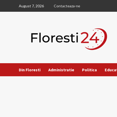
Skip
August 7, 2026
Contacteaza-ne
to
content
Din Floresti
Administratie
Politica
Educa