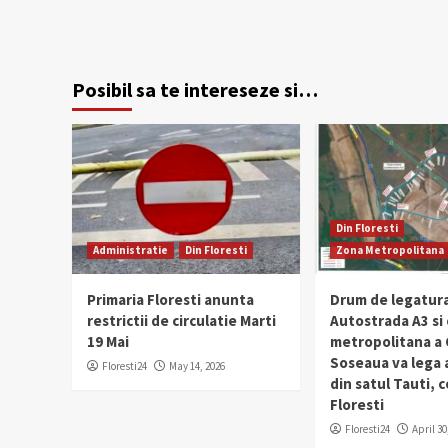
Posibil sa te intereseze si…
Din Floresti
Administratie
Din Floresti
Zona Metropolitana
Primaria Floresti anunta
Drum de legatura
restrictii de circulatie Marti
Autostrada A3 si
19 Mai
metropolitana a C
Soseaua va lega
Floresti24
May 14, 2026
din satul Tauti,
Floresti
Floresti24
April 30