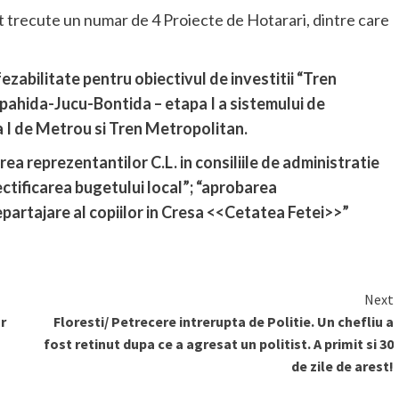
nt trecute un numar de 4 Proiecte de Hotarari, dintre care
ezabilitate pentru obiectivul de investitii “Tren
ahida-Jucu-Bontida – etapa I a sistemului de
a I de Metrou si Tren Metropolitan.
rea reprezentantilor C.L. in consiliile de administratie
rectificarea bugetului local”; “aprobarea
epartajare al copiilor in Cresa <<Cetatea Fetei>>”
Next
r
Floresti/ Petrecere intrerupta de Politie. Un chefliu a
fost retinut dupa ce a agresat un politist. A primit si 30
de zile de arest!