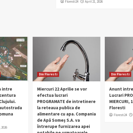
Floresti24
April 21, 2026
Din Floresti
Din Floresti
 intre
Miercuri 22 Aprilie se vor
Anunt intr
 centura
efectua lucrari
Lucrari PR
lujului.
PROGRAMATE de intretinere
MIERCURI, 1
 autostrada
la reteaua publica de
Floresti
 comuna
alimentare cu apa. Compania
Floresti24
de Apă Someș S.A. va
întrerupe furnizarea apei
, 2026
potabile pe urmatoarele