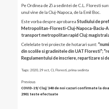
Pe Ordinea de Zi a sedintei de C.L. Floresti su
unul vine de la Cluj-Napoca, de la Emil Boc.
Este vorba despre aprobarea
Studiului de pref
Metropolitan-Floresti-Cluj-Napoca-Baciu-Ap
transport metropolitan rapid Cluj: magistral
Celelelate trei proiecte de hotarari sunt:
“numi
din scolile si gradinitele din UAT Floresti”; “
Regulamentului de inscriere, repartizare si d
Tags:
2020
,
29 oct
,
CL Floresti
,
prima sedinta
Continue
Previous
COVID-19/ Cluj/ 340 de noi cazuri confirmate la doa
Reading
2901 teste efectuate