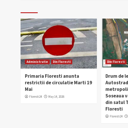
Administratie
Din Floresti
Din Floresti
Primaria Floresti anunta
Drum de l
restrictii de circulatie Marti 19
Autostrad
Mai
metropolit
Soseaua v
Floresti24
May 14, 2026
din satul
Floresti
Floresti24