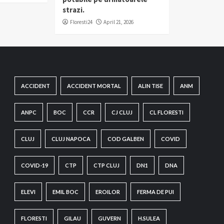
strazi.
Floresti24
April 21, 2026
ACCIDENT
ACCIDENT MORTAL
ALIN TISE
ANM
ANPC
BOC
CCR
CJ CLUJ
CL FLORESTI
CLUJ
CLUJ NAPOCA
COD GALBEN
COVID
COVID-19
CTP
CTP CLUJ
DN1
DNA
ELEVI
EMIL BOC
EROILOR
FERMA DE PUI
FLORESTI
GILAU
GUVERN
H.SULEA