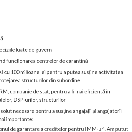
ță
eciziile luate de guvern
d funcționarea centrelor de carantină
 cu 100 milioane lei pentru a putea susține activitatea
protejarea structurilor din subordine
M, companie de stat, pentru a fi mai eficientă în
lelor, DSP-urilor, structurilor
olut necesare pentru a susține angajații și angajatorii
mai importante:
nul de garantare a creditelor pentru IMM-uri. Am putut