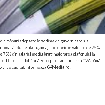
lele măsuri adoptate în ședința de guvern care s-a
ea numărându-se plata șomajului tehnic în valoare de 75%
 de 75% din salariul mediu brut; majorarea plafonului la
și creditarea cu dobândă zero, plus rambursarea TVA până
luxul de capital, informeaza
G4Media.ro.