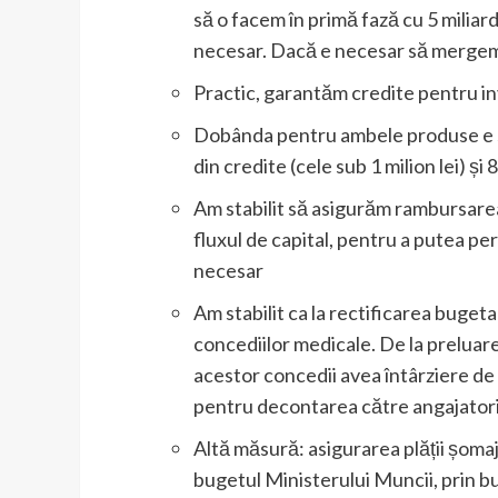
să o facem în primă fază cu 5 miliard
necesar. Dacă e necesar să mergem 
Practic, garantăm credite pentru inv
Dobânda pentru ambele produse e 
din credite (cele sub 1 milion lei) și 
Am stabilit să asigurăm rambursarea
fluxul de capital, pentru a putea pe
necesar
Am stabilit ca la rectificarea buge
concediilor medicale. De la preluar
acestor concedii avea întârziere d
pentru decontarea către angajatori
Altă măsură: asigurarea plății șomaju
bugetul Ministerului Muncii, prin b