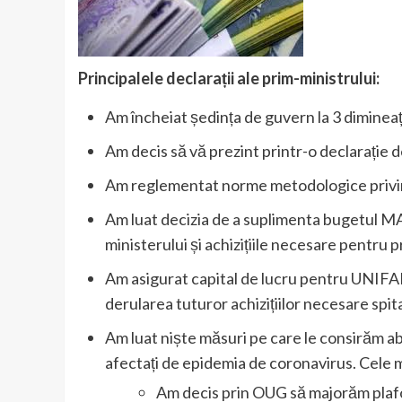
Principalele declarații ale prim-ministrului:
Am încheiat ședința de guvern la 3 diminea
Am decis să vă prezint printr-o declarație d
Am reglementat norme metodologice privin
Am luat decizia de a suplimenta bugetul MAI
ministerului și achizițiile necesare pentru 
Am asigurat capital de lucru pentru UNIFAR
derularea tuturor achizițiilor necesare spita
Am luat niște măsuri pe care le consirăm abs
afectați de epidemia de coronavirus. Cele 
Am decis prin OUG să majorăm plafo