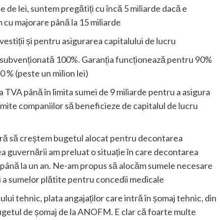
e de lei, suntem pregătiți cu încă 5 miliarde dacă e
cu majorare până la 15 miliarde
estiții și pentru asigurarea capitalului de lucru
subvenționată 100%. Garanția funcționează pentru 90%
80 % (peste un milion lei)
 TVA până în limita sumei de 9 miliarde pentru a asigura
rmite companiilor să beneficieze de capitalul de lucru
tară să creștem bugetul alocat pentru decontarea
ea guvernării am preluat o situație în care decontarea
e până la un an. Ne-am propus să alocăm sumele necesare
 a sumelor plătite pentru concedii medicale
lui tehnic, plata angajaților care intră în șomaj tehnic, din
ugetul de șomaj de la ANOFM. E clar că foarte multe