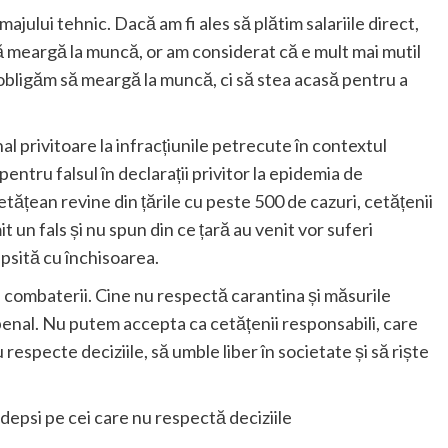
majului tehnic. Dacă am fi ales să plătim salariile direct,
i să meargă la muncă, or am considerat că e mult mai mutil
i obligăm să meargă la muncă, ci să stea acasă pentru a
l privitoare la infracțiunile petrecute în contextul
ntru falsul în declarații privitor la epidemia de
etățean revine din țările cu peste 500 de cazuri, cetățenii
 un fals și nu spun din ce țară au venit vor suferi
epsită cu închisoarea.
combaterii. Cine nu respectă carantina și măsurile
 penal. Nu putem accepta ca cetățenii responsabili, care
u respecte deciziile, să umble liber în societate și să riște
depsi pe cei care nu respectă deciziile