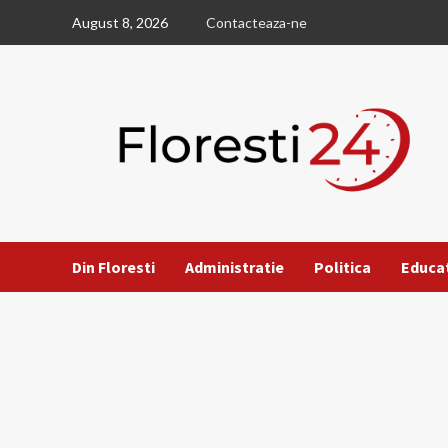
Skip
August 8, 2026
Contacteaza-ne
to
content
Din Floresti
Administratie
Politica
Educa