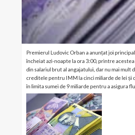
Premierul Ludovic Orban a anunțat joi principa
încheiat azi-noapte la ora 3:00, printre acest
din salariul brut al angajatului, dar nu mai mult
creditele pentru IMM la cinci miliarde de lei 
în limita sumei de 9 miliarde pentru a asigura f