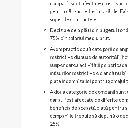
companii sunt afectate direct sau i
pentru că s-au redus încasările. Exista
supende contractele
Decizia e de a plăti din bugetul fon
75% din salariul mediu brut.
Avem practic două categorii de anga
restrictive dispuse de autorități (ho
suspendarea activității pe perioada
măsurilor restrictive e clar că nu își 
plata indemnizației pentru șomajul 
A doua categorie de companii sunt c
dar au fost afectate de diferite co
beneficia de această plată pentru sal
companiile trebuie să depună o decla
25%