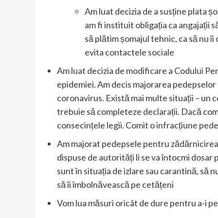
Am luat decizia de a susține plata șo
am fi instituit obligația ca angajați
să plătim șomajul tehnic, ca să nu î
evita contactele sociale
Am luat decizia de modificare a Codului Pena
epidemiei. Am decis majorarea pedepselor pe
coronavirus. Există mai multe situații – un c
trebuie să completeze declarații. Dacă comit
consecințele legii. Comit o infracțiune ped
Am majorat pedepsele pentru zădărnicirea 
dispuse de autorități li se va întocmi dosar
sunt în situația de izlare sau carantină, să n
să îi îmbolnăvească pe cetățeni
Vom lua măsuri oricât de dure pentru a-i pe