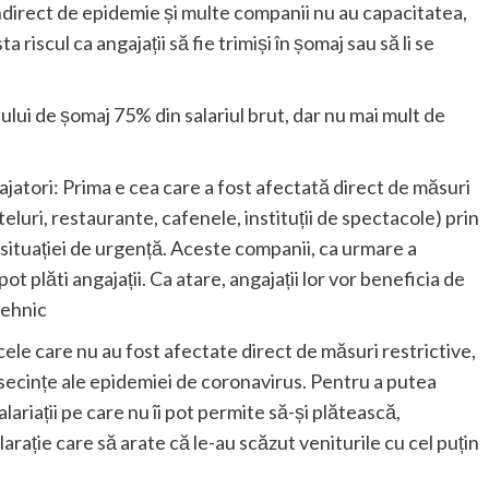
ndirect de epidemie și multe companii nu au capacitatea,
 riscul ca angajații să fie trimiși în șomaj sau să li se
dului de șomaj 75% din salariul brut, dar nu mai mult de
jatori: Prima e cea care a fost afectată direct de măsuri
teluri, restaurante, cafenele, instituții de spectacole) prin
 situației de urgență. Aceste companii, ca urmare a
pot plăti angajații. Ca atare, angajații lor vor beneficia de
tehnic
ele care nu au fost afectate direct de măsuri restrictive,
nsecințe ale epidemiei de coronavirus. Pentru a putea
ariații pe care nu îi pot permite să-și plătească,
rație care să arate că le-au scăzut veniturile cu cel puțin