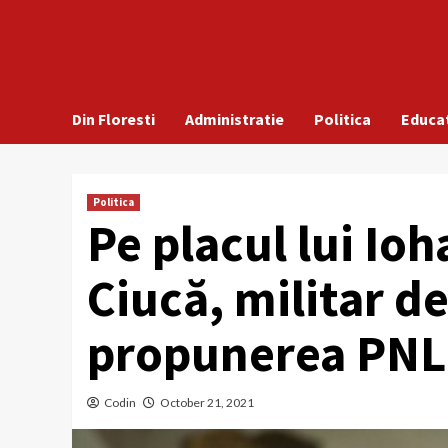
Din Floresti
Administratie
Politica
Educa
Politica
Pe placul lui Io
Ciucă, militar de
propunerea PNL
Codin
October 21, 2021