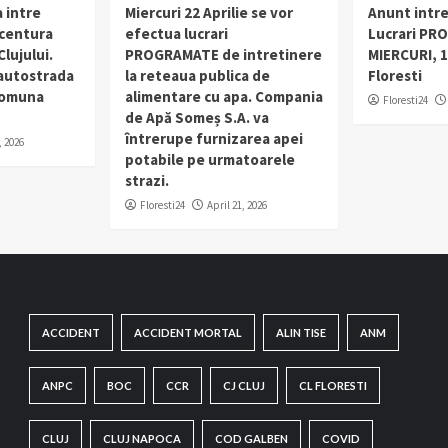
 intre
Miercuri 22 Aprilie se vor
Anunt intr
 centura
efectua lucrari
Lucrari PR
lujului.
PROGRAMATE de intretinere
MIERCURI, 1
 autostrada
la reteaua publica de
Floresti
 comuna
alimentare cu apa. Compania
Floresti24
de Apă Someș S.A. va
întrerupe furnizarea apei
, 2026
potabile pe urmatoarele
strazi.
Floresti24
April 21, 2026
ACCIDENT
ACCIDENT MORTAL
ALIN TISE
ANM
ANPC
BOC
CCR
CJ CLUJ
CL FLORESTI
CLUJ
CLUJ NAPOCA
COD GALBEN
COVID