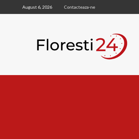
Skip
August 6, 2026
Contacteaza-ne
to
content