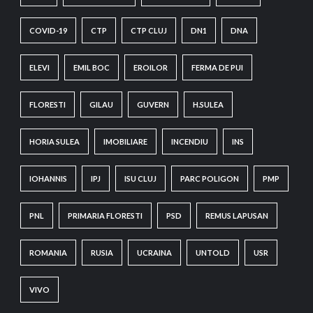
COVID-19
CTP
CTP CLUJ
DN1
DNA
ELEVI
EMIL BOC
EROILOR
FERMA DE PUI
FLORESTI
GILAU
GUVERN
H.SULEA
HORIA SULEA
IMOBILIARE
INCENDIU
INS
IOHANNIS
IPJ
ISU CLUJ
PARC POLIGON
PMP
PNL
PRIMARIA FLORESTI
PSD
REMUS LAPUSAN
ROMANIA
RUSIA
UCRAINA
UNTOLD
USR
VIVO