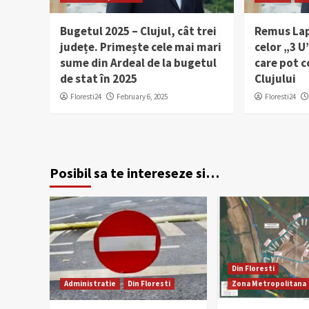
Bugetul 2025 – Clujul, cât trei
Remus Lap
județe. Primește cele mai mari
celor „3 U
sume din Ardeal de la bugetul
care pot c
de stat în 2025
Clujului
Floresti24
February 6, 2025
Floresti24
Posibil sa te intereseze si…
Din Floresti
Administratie
Din Floresti
Zona Metropolitana