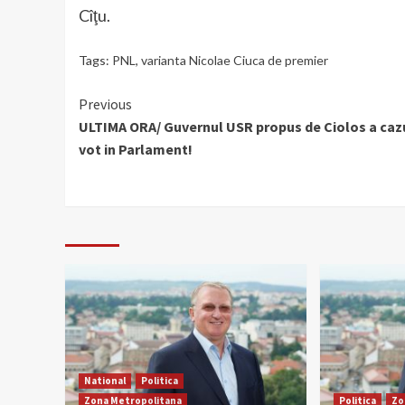
Cîţu.
Tags:
PNL
,
varianta Nicolae Ciuca de premier
Continue
Previous
ULTIMA ORA/ Guvernul USR propus de Ciolos a cazu
Reading
vot in Parlament!
National
Politica
Zona Metropolitana
Politica
Zo