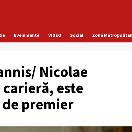
tie
Evenimente
VIDEO
Social
Zona Metropolita
hannis/ Nicolae
 carieră, este
 de premier