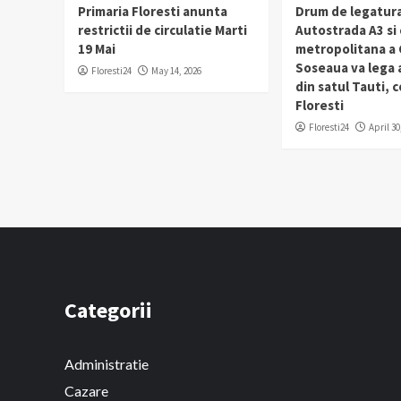
Primaria Floresti anunta
Drum de legatura
restrictii de circulatie Marti
Autostrada A3 si
19 Mai
metropolitana a C
Soseaua va lega
Floresti24
May 14, 2026
din satul Tauti,
Floresti
Floresti24
April 30
Categorii
Administratie
Cazare