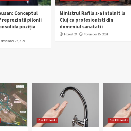
usan: Conceptul
Ministrul Rafila s-a intalnit la
” reprezintă pilonii
Cluj cu profesionisti din
onsolida poziția
domeniul sanatatii
Floresti24
November 15, 2024
November 27, 2024
Din Floresti
Din Floresti