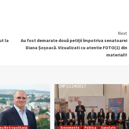
Next
t la
Au fost demarate două petiții împotriva senatoarei
Diana Șoșoacă. Vizualizati cu atentie FOTO(1) din
material!!
na Metropolitana
Evenimente
Politica
Sanatate