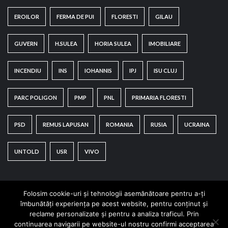
EROILOR
FERMA DE PUI
FLORESTI
GILAU
GUVERN
H.SULEA
HORIA SULEA
IMOBILIARE
INCENDIU
INS
IOHANNIS
IPJ
ISU CLUJ
PARC POLIGON
PMP
PNL
PRIMARIA FLORESTI
PSD
REMUS LAPUSAN
ROMANIA
RUSIA
UCRAINA
UNTOLD
USR
VIVO
Folosim cookie-uri și tehnologii asemănătoare pentru a-ți
îmbunătăți experiența pe acest website, pentru conținut și
reclame personalizate și pentru a analiza traficul. Prin
continuarea navigarii pe website-ul nostru confirmi acceptarea