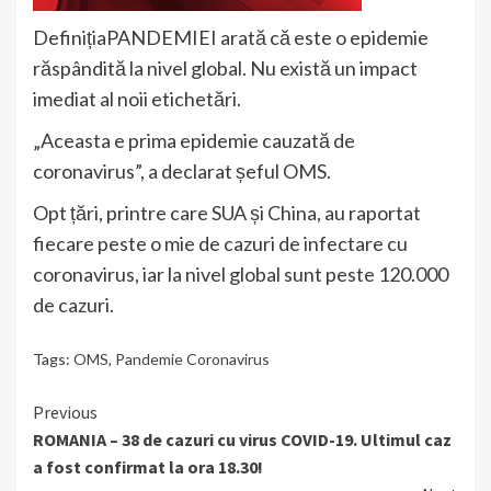
DefinițiaPANDEMIEI arată că este o epidemie
răspândită la nivel global. Nu există un impact
imediat al noii etichetări.
„Aceasta e prima epidemie cauzată de
coronavirus”, a declarat șeful OMS.
Opt țări, printre care SUA și China, au raportat
fiecare peste o mie de cazuri de infectare cu
coronavirus, iar la nivel global sunt peste 120.000
de cazuri.
Tags:
OMS
,
Pandemie Coronavirus
Continue
Previous
ROMANIA – 38 de cazuri cu virus COVID-19. Ultimul caz
Reading
a fost confirmat la ora 18.30!