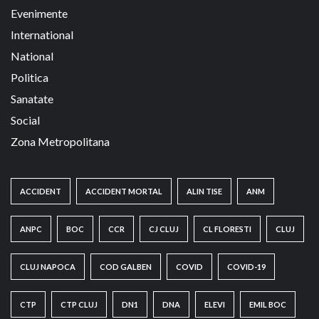
Evenimente
International
National
Politica
Sanatate
Social
Zona Metropolitana
ACCIDENT
ACCIDENT MORTAL
ALIN TISE
ANM
ANPC
BOC
CCR
CJ CLUJ
CL FLORESTI
CLUJ
CLUJ NAPOCA
COD GALBEN
COVID
COVID-19
CTP
CTP CLUJ
DN1
DNA
ELEVI
EMIL BOC