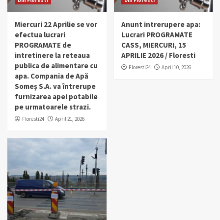
Din Floresti
Din Floresti
Miercuri 22 Aprilie se vor
Anunt intrerupere apa:
efectua lucrari
Lucrari PROGRAMATE
PROGRAMATE de
CASS, MIERCURI, 15
intretinere la reteaua
APRILIE 2026 / Floresti
publica de alimentare cu
Floresti24
April 10, 2026
apa. Compania de Apă
Someș S.A. va întrerupe
furnizarea apei potabile
pe urmatoarele strazi.
Floresti24
April 21, 2026