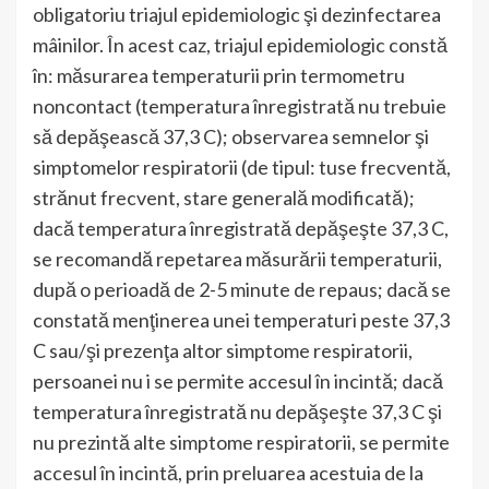
obligatoriu triajul epidemiologic şi dezinfectarea
mâinilor. În acest caz, triajul epidemiologic constă
în: măsurarea temperaturii prin termometru
noncontact (temperatura înregistrată nu trebuie
să depăşească 37,3 C); observarea semnelor şi
simptomelor respiratorii (de tipul: tuse frecventă,
strănut frecvent, stare generală modificată);
dacă temperatura înregistrată depăşeşte 37,3 C,
se recomandă repetarea măsurării temperaturii,
după o perioadă de 2-5 minute de repaus; dacă se
constată menţinerea unei temperaturi peste 37,3
C sau/şi prezenţa altor simptome respiratorii,
persoanei nu i se permite accesul în incintă; dacă
temperatura înregistrată nu depăşeşte 37,3 C şi
nu prezintă alte simptome respiratorii, se permite
accesul în incintă, prin preluarea acestuia de la