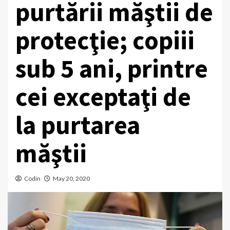
purtării măştii de
protecţie; copiii
sub 5 ani, printre
cei exceptaţi de
la purtarea
măştii
Codin
May 20, 2020