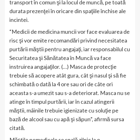
transport în comun şi la locul de muncă, pe toată
durata prezenţei în oricare din spaţiile închise ale
incintei.
“Medicii de medicina muncii vor face evaluarea de
risc şi vor emite recomandări privind necesitatea
purtării măştii pentru angajaţi, iar responsabilul cu
Securitatea şi Sănătatea în Muncă va face
instruirea angajaţilor. (…) Masca de protecţie
trebuie să acopere atât gura, cât şi nasul şi să fie
schimbată o dată la 4 ore sau ori de câte ori
aceasta s-a umezit sau s-a deteriorat. Masca nu se
atinge în timpul purtării, iar în cazul atingerii
măştii, mâinile trebuie igienizate cu soluţie pe
bază de alcool sau cu apă şi săpun”, afirmă sursa
citată.
Măştile nemedicale se spală zilnic la o