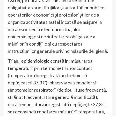
Astfel, pe durata stării de alertă se instituie
obligativitatea instituţiilor şi autorităţilor publice,
operatorilor economici şi profesioniştilor de a
organiza activitatea astfel încât să se asigure la
intrarea în sediu efectuarea triajului
epidemiologic şi dezinfectarea obligatorie a
mâinilor în condiţiile şi cu respectarea
instrucţiunilor generale privind măsurile de igienă.
Triajul epidemiologic constă în: măsurarea
temperaturii prin termometru noncontact
(temperatura înregistrată nu trebuie să
depăşească 37,3 C); observarea semnelor şi
simptomelor respiratorii (de tipul: tuse frecventă,
strănut frecvent, stare generală modificată);
dacă temperatura înregistrată depăşeşte 37,3 C,
se recomandă repetarea măsurării temperaturii,