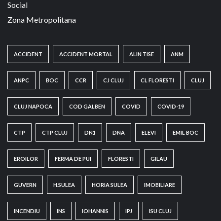
Social
Zona Metropolitana
ACCIDENT
ACCIDENT MORTAL
ALIN TISE
ANM
ANPC
BOC
CCR
CJ CLUJ
CL FLORESTI
CLUJ
CLUJ NAPOCA
COD GALBEN
COVID
COVID-19
CTP
CTP CLUJ
DN1
DNA
ELEVI
EMIL BOC
EROILOR
FERMA DE PUI
FLORESTI
GILAU
GUVERN
H.SULEA
HORIA SULEA
IMOBILIARE
INCENDIU
INS
IOHANNIS
IPJ
ISU CLUJ