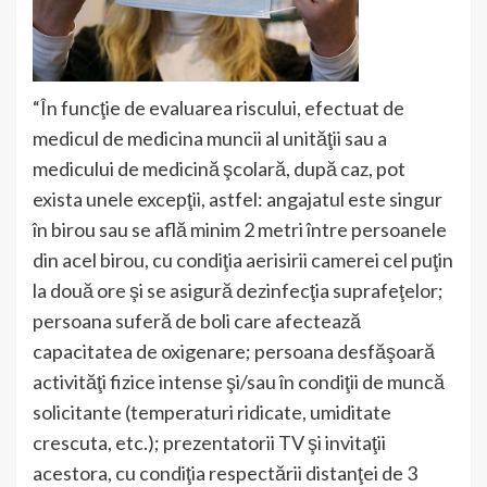
“În funcţie de evaluarea riscului, efectuat de
medicul de medicina muncii al unităţii sau a
medicului de medicină şcolară, după caz, pot
exista unele excepţii, astfel: angajatul este singur
în birou sau se află minim 2 metri între persoanele
din acel birou, cu condiţia aerisirii camerei cel puţin
la două ore şi se asigură dezinfecţia suprafeţelor;
persoana suferă de boli care afectează
capacitatea de oxigenare; persoana desfăşoară
activităţi fizice intense şi/sau în condiţii de muncă
solicitante (temperaturi ridicate, umiditate
crescuta, etc.); prezentatorii TV şi invitaţii
acestora, cu condiţia respectării distanţei de 3