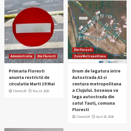
Din Floresti
Administratie
Din Floresti
Zona Metropolitana
Primaria Floresti
Drum de legatura intre
anunta restrictii de
Autostrada A3 si
circulatie Marti 19 Mai
centura metropolitana
a Clujului. Soseaua va
Floresti24
May 14, 2026
lega autostrada din
satul Tauti, comuna
Floresti
Floresti24
April 30, 2026