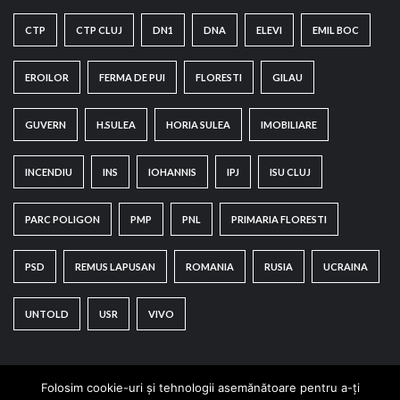
CTP
CTP CLUJ
DN1
DNA
ELEVI
EMIL BOC
EROILOR
FERMA DE PUI
FLORESTI
GILAU
GUVERN
H.SULEA
HORIA SULEA
IMOBILIARE
INCENDIU
INS
IOHANNIS
IPJ
ISU CLUJ
PARC POLIGON
PMP
PNL
PRIMARIA FLORESTI
PSD
REMUS LAPUSAN
ROMANIA
RUSIA
UCRAINA
UNTOLD
USR
VIVO
Folosim cookie-uri și tehnologii asemănătoare pentru a-ți