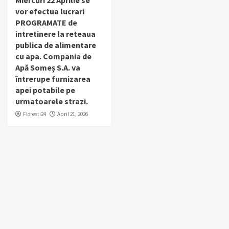
Miercuri 22 Aprilie se
vor efectua lucrari
PROGRAMATE de
intretinere la reteaua
publica de alimentare
cu apa. Compania de
Apă Someș S.A. va
întrerupe furnizarea
apei potabile pe
urmatoarele strazi.
Floresti24
April 21, 2026