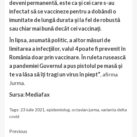
deveni permanentă, este ca şi cei care s-au
infectat să se vaccineze pentru a dobândi o
imunitate de lungă durata şi la fel de robustă
sau chiar mai bună decât cei vaccinaţi.
În lipsa, asumată politic, a altor măsuri de
limitarea a infecţiilor, valul 4 poate fi prevenit în
România doar prin vaccinare. În ruleta rusească
a pandemiei Guvernul a pus pistolul pe masă şi
te va lăsa să îţi tragi un virus în piept”
, afirma
Jurma.
Sursa: Mediafax
Tags:
23 iulie 2021
,
epidemiolog
,
octavian jurma
,
varianta delta
covid
Continue
Previous