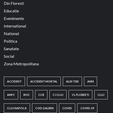
Din Floresti
Educatie
Evenimente
International
National
Politica
Sanatate
Social
Zona Metropolitana
ACCIDENT
ACCIDENT MORTAL
ALIN TISE
ANM
ANPC
BOC
CCR
CJ CLUJ
CL FLORESTI
CLUJ
CLUJ NAPOCA
COD GALBEN
COVID
COVID-19