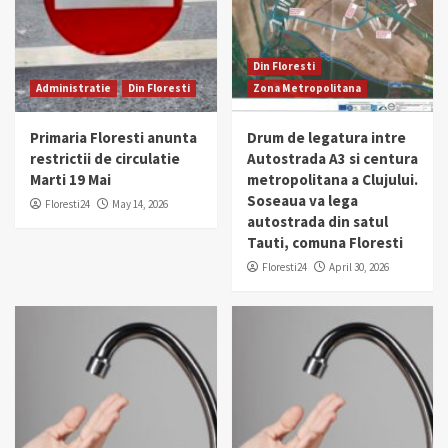
Din Floresti
Administratie
Din Floresti
Zona Metropolitana
Primaria Floresti anunta
Drum de legatura intre
restrictii de circulatie
Autostrada A3 si centura
Marti 19 Mai
metropolitana a Clujului.
Soseaua va lega
Floresti24
May 14, 2026
autostrada din satul
Tauti, comuna Floresti
Floresti24
April 30, 2026