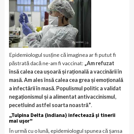
Epidemiologul susține că imaginea ar fi putut fi
păstrată dacă ne-am fi vaccinat:
„Am refuzat
însă calea cea ușoară și rațională a vaccinării în
masă. Am ales însă calea cea grea și emoțională
a infectării în masă. Populismul politic a validat
negaționismul și a alimentat antivaccinismul,
pecetluind astfel soarta noastră”
.
„Tulpina Delta (indiana) infectează şi tinerii
mai uşor”
În urmă cu o lună, epidemiologul spunea că șansa