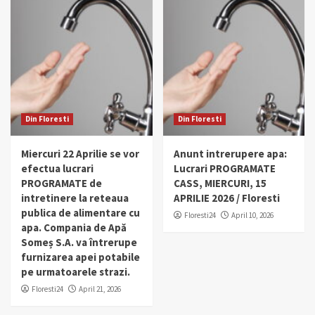
Din Floresti
Din Floresti
Miercuri 22 Aprilie se vor
Anunt intrerupere apa:
efectua lucrari
Lucrari PROGRAMATE
PROGRAMATE de
CASS, MIERCURI, 15
intretinere la reteaua
APRILIE 2026 / Floresti
publica de alimentare cu
Floresti24
April 10, 2026
apa. Compania de Apă
Someș S.A. va întrerupe
furnizarea apei potabile
pe urmatoarele strazi.
Floresti24
April 21, 2026