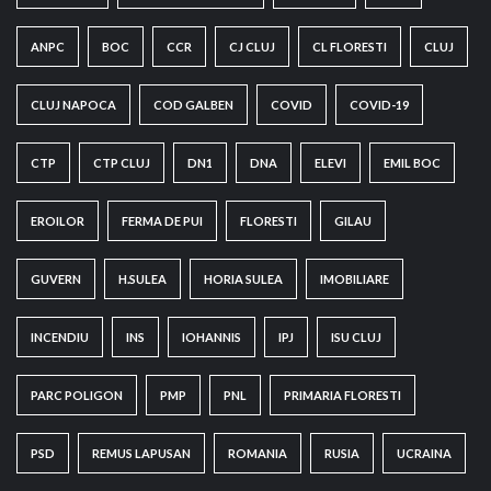
ANPC
BOC
CCR
CJ CLUJ
CL FLORESTI
CLUJ
CLUJ NAPOCA
COD GALBEN
COVID
COVID-19
CTP
CTP CLUJ
DN1
DNA
ELEVI
EMIL BOC
EROILOR
FERMA DE PUI
FLORESTI
GILAU
GUVERN
H.SULEA
HORIA SULEA
IMOBILIARE
INCENDIU
INS
IOHANNIS
IPJ
ISU CLUJ
PARC POLIGON
PMP
PNL
PRIMARIA FLORESTI
PSD
REMUS LAPUSAN
ROMANIA
RUSIA
UCRAINA