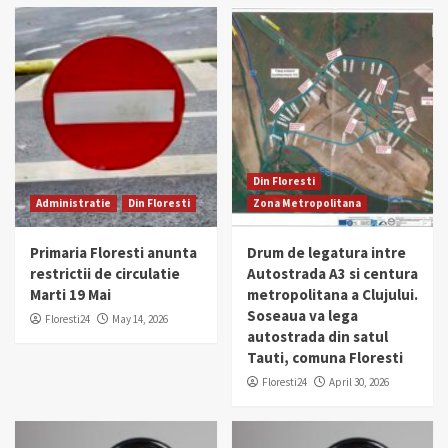
Din Floresti
Administratie
Din Floresti
Zona Metropolitana
Primaria Floresti anunta
Drum de legatura intre
restrictii de circulatie
Autostrada A3 si centura
Marti 19 Mai
metropolitana a Clujului.
Soseaua va lega
Floresti24
May 14, 2026
autostrada din satul
Tauti, comuna Floresti
Floresti24
April 30, 2026