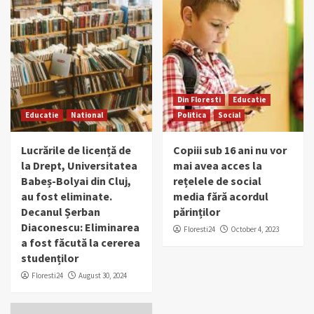
Din Floresti
Educatie
Educatie
National
Politica
Social
Lucrările de licență de
Copiii sub 16 ani nu vor
la Drept, Universitatea
mai avea acces la
Babeș-Bolyai din Cluj,
rețelele de social
au fost eliminate.
media fără acordul
Decanul Șerban
părinților
Diaconescu: Eliminarea
Floresti24
October 4, 2023
a fost făcută la cererea
studenților
Floresti24
August 30, 2024