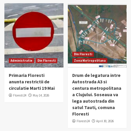
Din Floresti
Administratie
Din Floresti
Zona Metropolitana
Primaria Floresti
Drum de legatura intre
anunta restrictii de
Autostrada A3 si
circulatie Marti 19 Mai
centura metropolitana
a Clujului. Soseaua va
Floresti24
May 14, 2026
lega autostrada din
satul Tauti, comuna
Floresti
Floresti24
April 30, 2026