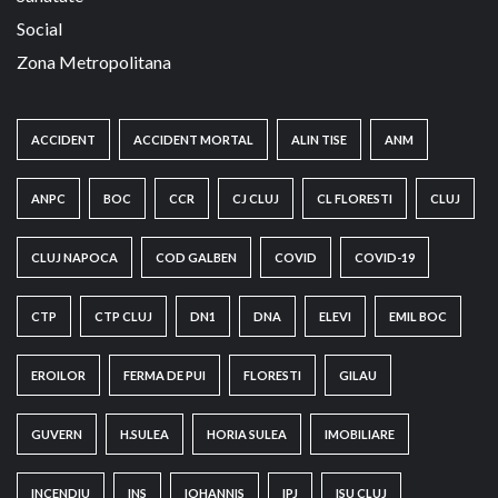
Social
Zona Metropolitana
ACCIDENT
ACCIDENT MORTAL
ALIN TISE
ANM
ANPC
BOC
CCR
CJ CLUJ
CL FLORESTI
CLUJ
CLUJ NAPOCA
COD GALBEN
COVID
COVID-19
CTP
CTP CLUJ
DN1
DNA
ELEVI
EMIL BOC
EROILOR
FERMA DE PUI
FLORESTI
GILAU
GUVERN
H.SULEA
HORIA SULEA
IMOBILIARE
INCENDIU
INS
IOHANNIS
IPJ
ISU CLUJ