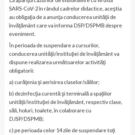
La apariţia cazurilor de îmbolnăvire cu virusul
SARS-CoV-2 în rândul cadrelor didactice, aceştia
au obligaţia de a anunţa conducerea unităţii de
învăţământ care va informa DSP/DSPMB despre
eveniment.
În perioada de suspendare a cursurilor,
conducerea unităţii/instituţiei de învăţământ va
dispune realizarea următoarelor activităţi
obligatorii:
a) curăţenia şi aerisirea claselor/sălilor;
b) dezinfecţia curentă şi terminală a spaţiilor
unităţii/instituţiei de învăţământ, respectiv clase,
săli, holuri, toalete, în colaborare cu
DJSP/DSPMB;
c) pe perioada celor 14 zile de suspendare toţi