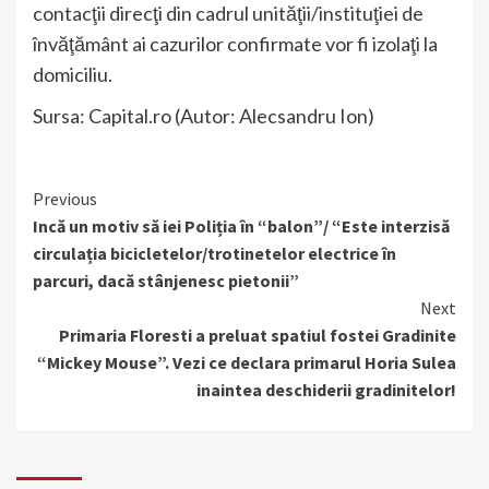
contacţii direcţi din cadrul unităţii/instituţiei de
învăţământ ai cazurilor confirmate vor fi izolaţi la
domiciliu.
Sursa: Capital.ro (Autor: Alecsandru Ion)
Continue
Previous
Incă un motiv să iei Poliția în “balon”/ “Este interzisă
Reading
circulația bicicletelor/trotinetelor electrice în
parcuri, dacă stânjenesc pietonii”
Next
Primaria Floresti a preluat spatiul fostei Gradinite
“Mickey Mouse”. Vezi ce declara primarul Horia Sulea
inaintea deschiderii gradinitelor!