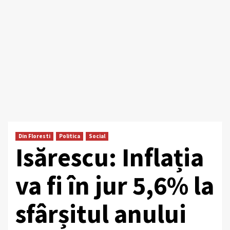
Din Floresti
Politica
Social
Isărescu: ​Inflația
va fi în jur 5,6% la
sfârșitul anului