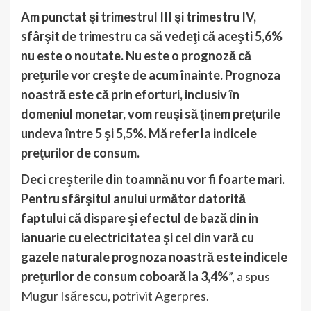
Am punctat şi trimestrul III şi trimestru IV,
sfârşit de trimestru ca să vedeţi că aceşti 5,6%
nu este o noutate. Nu este o prognoză că
preţurile vor creşte de acum înainte. Prognoza
noastră este că prin eforturi, inclusiv în
domeniul monetar, vom reuşi să ţinem preţurile
undeva între 5 şi 5,5%. Mă refer la indicele
preţurilor de consum.
Deci creşterile din toamnă nu vor fi foarte mari.
Pentru sfârşitul anului următor datorită
faptului că dispare şi efectul de bază din in
ianuarie cu electricitatea şi cel din vară cu
gazele naturale prognoza noastră este indicele
preţurilor de consum coboară la 3,4%
”, a spus
Mugur Isărescu, potrivit Agerpres.