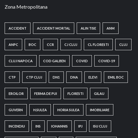
Zona Metropolitana
ACCIDENT
ACCIDENT MORTAL
ALIN TISE
ANM
ANPC
BOC
CCR
CJ CLUJ
CL FLORESTI
CLUJ
CLUJ NAPOCA
COD GALBEN
COVID
COVID-19
CTP
CTP CLUJ
DN1
DNA
ELEVI
EMIL BOC
EROILOR
FERMA DE PUI
FLORESTI
GILAU
GUVERN
H.SULEA
HORIA SULEA
IMOBILIARE
INCENDIU
INS
IOHANNIS
IPJ
ISU CLUJ