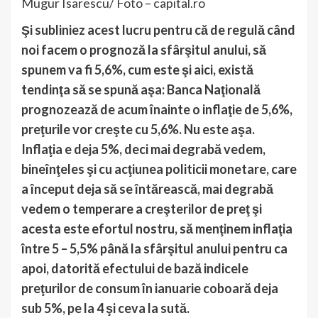
Mugur Isarescu/ Foto – capital.ro
Şi subliniez acest lucru pentru că de regulă când
noi facem o prognoză la sfârşitul anului, să
spunem va fi 5,6%, cum este şi aici, există
tendinţa să se spună aşa: Banca
Naţională
prognozează de acum înainte o inflaţie de 5,6%,
preţurile vor creşte cu 5,6%. Nu este aşa.
Inflaţia e deja 5%, deci mai degrabă vedem,
bineînţeles şi cu acţiunea politicii monetare, care
a început deja să se întărească, mai degrabă
vedem o temperare a creşterilor de preţ şi
acesta este efortul nostru, să menţinem inflaţia
între 5 – 5,5% până la sfârşitul anului pentru ca
apoi, datorită efectului de bază indicele
preţurilor de consum în ianuarie coboară deja
sub 5%, pe la 4 şi ceva la sută.