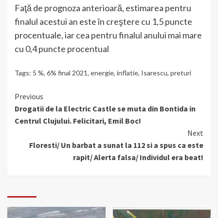
Faţă de prognoza anterioară, estimarea pentru
finalul acestui an este în creştere cu 1,5 puncte
procentuale, iar cea pentru finalul anului mai mare
cu 0,4 puncte procentual
Tags:
5 %
,
6% final 2021
,
energie
,
inflatie
,
Isarescu
,
preturi
Continue
Previous
Drogatii de la Electric Castle se muta din Bontida in
Reading
Centrul Clujului. Felicitari, Emil Boc!
Next
Floresti/ Un barbat a sunat la 112 si a spus ca este
rapit/ Alerta falsa/ Individul era beat!