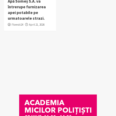
Apă Someș S.A. va
întrerupe furnizarea
apei potabile pe
urmatoarele strazi.
Floresti24
April 21, 2026