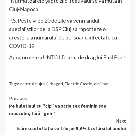
În următoarele șapte zile, festivalul se va muta în
Cluj-Napoca.
P.S. Peste vreo 20 de zile va veni randul
specialistilor de la DSP Cluj sa raporteze o
crestere a numarului de persoane infectate cu
COVID-19.
Apoi, urmeaza UNTOLD, atat de drag lui Emil Boc!
Tags:
centrul clujului
,
drogati
,
Electric Castle
,
emil boc
Continue
Previous
Pe buletinul cu ”cip” va scrie sex feminin sau
Reading
masculin, fără ”gen”
Next
Isărescu: ​Inflația va fi în jur 5,6% la sfârșitul anului