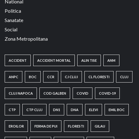
National
Politica
Sanatate
Social
Zona Metropolitana
ACCIDENT
ACCIDENT MORTAL
ALIN TISE
ANM
ANPC
BOC
CCR
CJ CLUJ
CL FLORESTI
CLUJ
CLUJ NAPOCA
COD GALBEN
COVID
COVID-19
CTP
CTP CLUJ
DN1
DNA
ELEVI
EMIL BOC
EROILOR
FERMA DE PUI
FLORESTI
GILAU