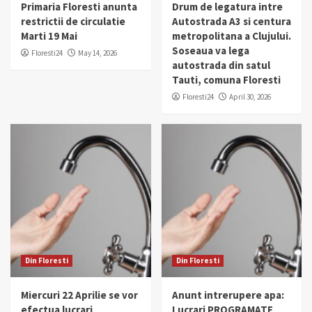
Primaria Floresti anunta
Drum de legatura intre
restrictii de circulatie
Autostrada A3 si centura
Marti 19 Mai
metropolitana a Clujului.
Soseaua va lega
Floresti24
May 14, 2026
autostrada din satul
Tauti, comuna Floresti
Floresti24
April 30, 2026
Din Floresti
Din Floresti
Miercuri 22 Aprilie se vor
Anunt intrerupere apa:
efectua lucrari
Lucrari PROGRAMATE