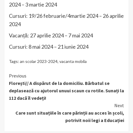
2024 – 3 martie 2024
Cursuri: 19/26 februarie/4martie 2024 – 26 aprilie
2024
Vacanță: 27 aprilie 2024 – 7 mai 2024
Cursuri: 8 mai 2024 – 21 iunie 2024
Tags:
an scolar 2023-2024
,
vacanta mobila
Continue
Previous
Florești// A dispărut de la domiciliu. Bărbatul se
Reading
deplasează cu ajutorul unuui scaun cu rotile. Sunați la
112 dacă îl vedeți!
Next
Care sunt situațiile în care părinții au acces în școli,
potrivit noii legi a Educației