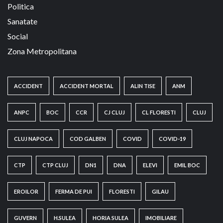
Politica
Sanatate
Social
Zona Metropolitana
ACCIDENT
ACCIDENT MORTAL
ALIN TISE
ANM
ANPC
BOC
CCR
CJ CLUJ
CL FLORESTI
CLUJ
CLUJ NAPOCA
COD GALBEN
COVID
COVID-19
CTP
CTP CLUJ
DN1
DNA
ELEVI
EMIL BOC
EROILOR
FERMA DE PUI
FLORESTI
GILAU
GUVERN
H.SULEA
HORIA SULEA
IMOBILIARE