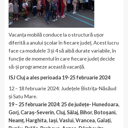
Vacanța mobilă conduce la o structură ușor
diferită a anului școlar în fiecare județ. Acest lucru
face ca modulele 3 și 4 să aibă durate variabile, în
funcție de momentul în care fiecare județ decide
să-și programeze această vacanță.
ISJ Cluj a ales perioada 19-25 februarie 2024
12 – 18 februarie 2024: Județele Bistrița-Năsăud
și Satu Mare.
19 – 25 februarie 2024: 25 de județe- Hunedoara,
Gorj, Caraș-Severin, Cluj, Sălaj, Bihor, Botoșani,
Neamț, Harghita, Iași, Vaslui, Vrancea, Galați,