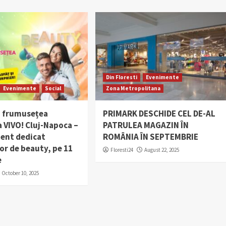
Din Floresti
Evenimente
Evenimente
Social
Zona Metropolitana
 frumusețea
PRIMARK DESCHIDE CEL DE-AL
 VIVO! Cluj-Napoca –
PATRULEA MAGAZIN ÎN
ent dedicat
ROMÂNIA ÎN SEPTEMBRIE
or de beauty, pe 11
Floresti24
August 22, 2025
e
October 10, 2025