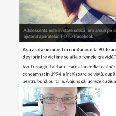
Așa arată un monstru condamnat la 90 de ani 
deși printre victime se afla o femeie gravidă în
Ion Turnagiu, bărbatul care a incendiat o tânără
condamnat în 1994 la închisoare pe viață, după c
pentru bună purtare. A ajuns să lucreze cu ziua 