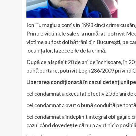
Ion Turnagiu a comis în 1993 cinci crime cu sâ
Printre victimele sale s-a numărat, potrivit Med
victime au fost doi bătrâni din București, pe care 
locuința lor, la zece zile de la crimă.
După ce a ispășit 20 de ani de închisoare, în 2
bună purtare, potrivit Legii 286/2009 privind 
Liberarea condiţionată în cazul detenţiunii pe
cel condamnat a executat efectiv 20 de ani de 
cel condamnat a avut o bună conduită pe toată
cel condamnat a îndeplinit integral obligaţiile 
cazul când dovedeşte că nu a avut nicio posibili