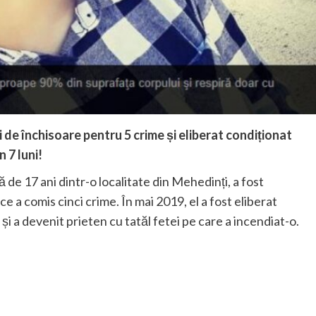
de închisoare pentru 5 crime și eliberat condiționat
 7 luni!
 de 17 ani dintr-o localitate din Mehedinți, a fost
e a comis cinci crime. În mai 2019, el a fost eliberat
și a devenit prieten cu tatăl fetei pe care a incendiat-o.