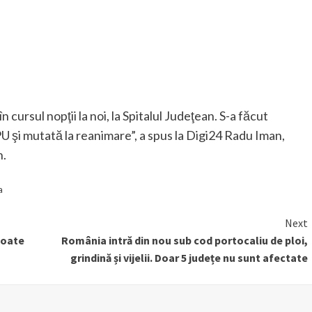
n cursul nopţii la noi, la Spitalul Judeţean. S-a făcut
PU şi mutată la reanimare”, a spus la Digi24 Radu Iman,
n.
a
Next
scoate
România intră din nou sub cod portocaliu de ploi,
grindină și vijelii. Doar 5 județe nu sunt afectate