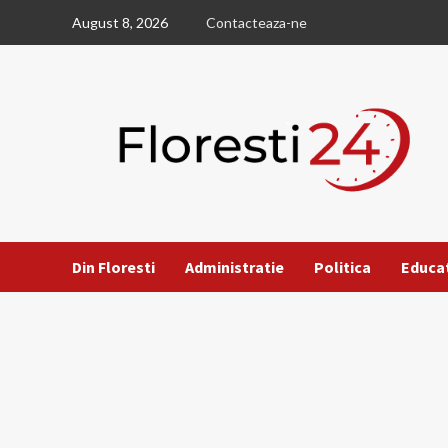
Skip
August 8, 2026
Contacteaza-ne
to
content
Din Floresti
Administratie
Politica
Educa