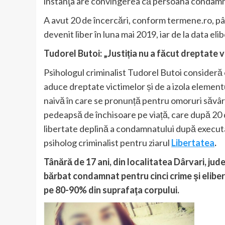
instanţa are convingerea că persoana condamnat
A avut 20 de încercări, conform termene.ro, pâ
devenit liber în luna mai 2019, iar de la data e
Tudorel Butoi: „Justiția nu a făcut dreptate 
Psihologul criminalist Tudorel Butoi consideră c
aduce dreptate victimelor și de a izola elementul
naivă în care se pronunță pentru omoruri săvâr
pedeapsă de închisoare pe viață, care după 20 d
libertate deplină a condamnatului după executa
psiholog criminalist pentru ziarul
Libertatea
.
Tânără de 17 ani, din localitatea Dârvari, jude
bărbat condamnat pentru cinci crime şi elibera
pe 80-90% din suprafaţa corpului.