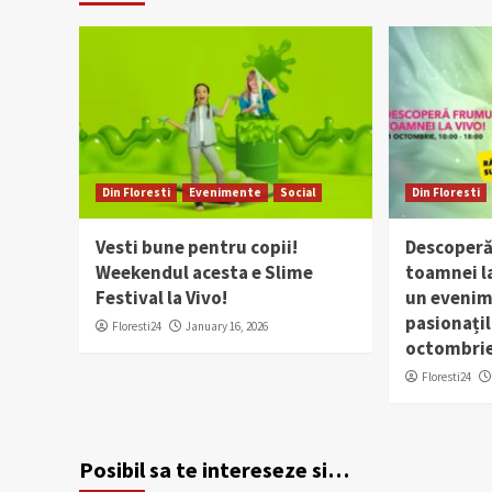
Din Floresti
Evenimente
Social
Din Floresti
Vesti bune pentru copii!
Descoperă
Weekendul acesta e Slime
toamnei la
Festival la Vivo!
un evenim
pasionațil
Floresti24
January 16, 2026
octombri
Floresti24
Posibil sa te intereseze si…