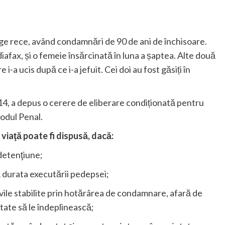
nge rece, având condamnări de 90 de ani de închisoare.
iafax, și o femeie însărcinată în luna a șaptea. Alte două
i-a ucis după ce i-a jefuit. Cei doi au fost găsiți în
014, a depus o cerere de eliberare condiționată pentru
Codul Penal.
 viaţă poate fi dispusă, dacă:
detenţiune;
 durata executării pedepsei;
civile stabilite prin hotărârea de condamnare, afară de
tate să le îndeplinească;