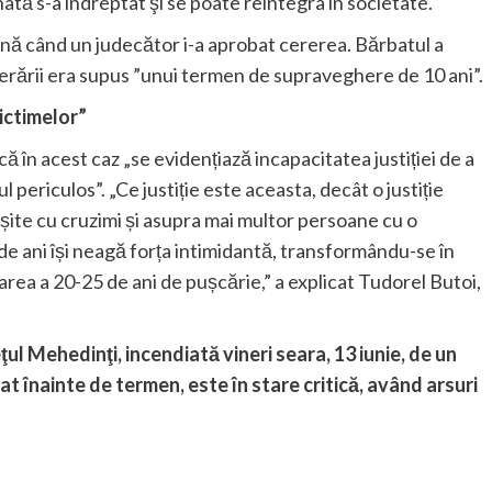
ă s-a îndreptat şi se poate reintegra în societate.
nă când un judecător i-a aprobat cererea. Bărbatul a
liberării era supus ”unui termen de supraveghere de 10 ani”.
victimelor”
ă în acest caz „se evidențiază incapacitatea justiției de a
 periculos”. „Ce justiție este aceasta, decât o justiție
șite cu cruzimi și asupra mai multor persoane cu o
e ani își neagă forța intimidantă, transformându-se în
rea a 20-25 de ani de pușcărie,” a explicat Tudorel Butoi,
ţul Mehedinţi, incendiată vineri seara, 13 iunie, de un
t înainte de termen, este în stare critică, având arsuri