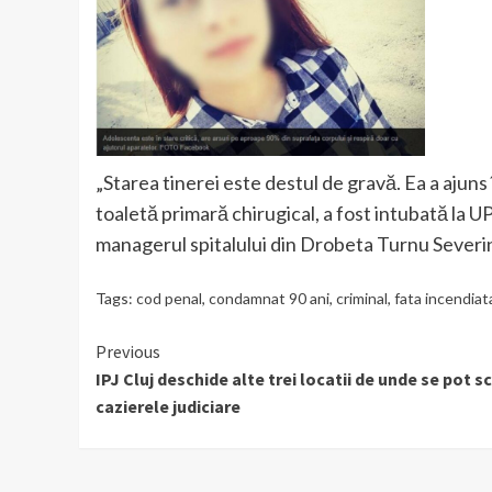
„Starea tinerei este destul de gravă. Ea a ajuns î
toaletă primară chirugical, a fost intubată la U
managerul spitalului din Drobeta Turnu Severi
Tags:
cod penal
,
condamnat 90 ani
,
criminal
,
fata incendiat
Continue
Previous
IPJ Cluj deschide alte trei locatii de unde se pot 
Reading
cazierele judiciare