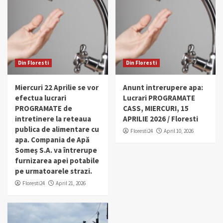
Din Floresti
Din Floresti
Miercuri 22 Aprilie se vor
Anunt intrerupere apa:
efectua lucrari
Lucrari PROGRAMATE
PROGRAMATE de
CASS, MIERCURI, 15
intretinere la reteaua
APRILIE 2026 / Floresti
publica de alimentare cu
Floresti24
April 10, 2026
apa. Compania de Apă
Someș S.A. va întrerupe
furnizarea apei potabile
pe urmatoarele strazi.
Floresti24
April 21, 2026