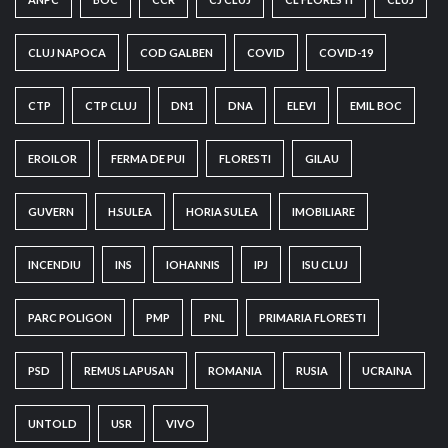
CLUJ NAPOCA
COD GALBEN
COVID
COVID-19
CTP
CTP CLUJ
DN1
DNA
ELEVI
EMIL BOC
EROILOR
FERMA DE PUI
FLORESTI
GILAU
GUVERN
H.SULEA
HORIA SULEA
IMOBILIARE
INCENDIU
INS
IOHANNIS
IPJ
ISU CLUJ
PARC POLIGON
PMP
PNL
PRIMARIA FLORESTI
PSD
REMUS LAPUSAN
ROMANIA
RUSIA
UCRAINA
UNTOLD
USR
VIVO