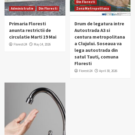
Din Floresti
Administratie
Din Floresti
Zona Metropolitana
Primaria Floresti
Drum de legatura intre
anunta restrictii de
Autostrada A3 si
circulatie Marti 19 Mai
centura metropolitana
a Clujului. Soseaua va
Floresti24
May 14, 2026
lega autostrada din
satul Tauti, comuna
Floresti
Floresti24
April 30, 2026