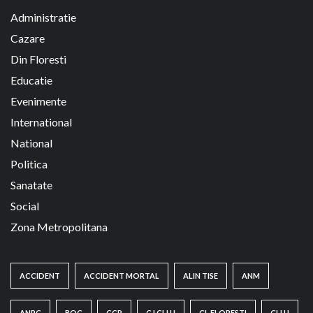
Administratie
Cazare
Din Floresti
Educatie
Evenimente
International
National
Politica
Sanatate
Social
Zona Metropolitana
ACCIDENT
ACCIDENT MORTAL
ALIN TISE
ANM
ANPC
BOC
CCR
CJ CLUJ
CL FLORESTI
CLUJ