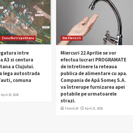
Zona Metropolitana
Din Floresti
egatura intre
Miercuri 22 Aprilie se vor
a A3 si centura
efectua lucrari PROGRAMATE
ana a Clujului.
de intretinere la reteaua
a lega autostrada
publica de alimentare cu apa.
 Tauti, comuna
Compania de Apă Someș S.A.
va întrerupe furnizarea apei
potabile pe urmatoarele
April 30, 2026
strazi.
Floresti24
April 21, 2026