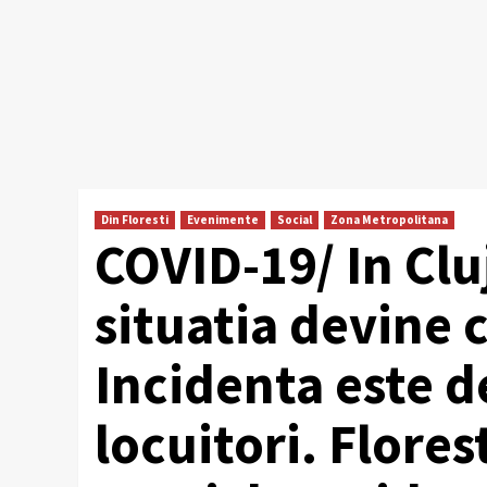
Din Floresti
Evenimente
Social
Zona Metropolitana
COVID-19/ In Clu
situatia devine c
Incidenta este d
locuitori. Flores