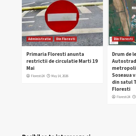
Administratie
Din Floresti
Din Floresti
Primaria Floresti anunta
Drum de l
restrictii de circulatie Marti 19
Autostrad
Mai
metropolit
Soseaua v
Floresti24
May 14, 2026
din satul
Floresti
Floresti24