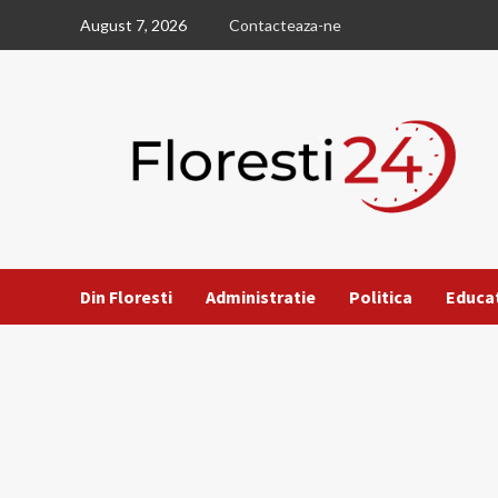
Skip
August 7, 2026
Contacteaza-ne
to
content
Din Floresti
Administratie
Politica
Educa