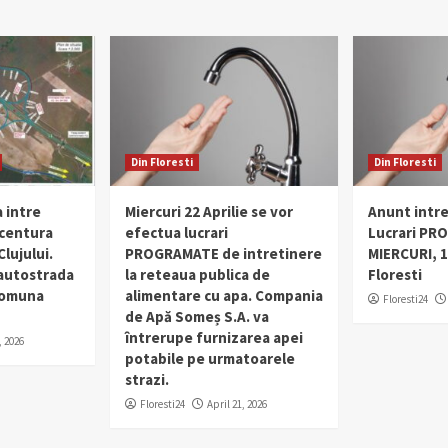
Din Floresti
Din Floresti
 intre
Miercuri 22 Aprilie se vor
Anunt intr
 centura
efectua lucrari
Lucrari PR
lujului.
PROGRAMATE de intretinere
MIERCURI, 1
 autostrada
la reteaua publica de
Floresti
 comuna
alimentare cu apa. Compania
Floresti24
de Apă Someș S.A. va
întrerupe furnizarea apei
, 2026
potabile pe urmatoarele
strazi.
Floresti24
April 21, 2026