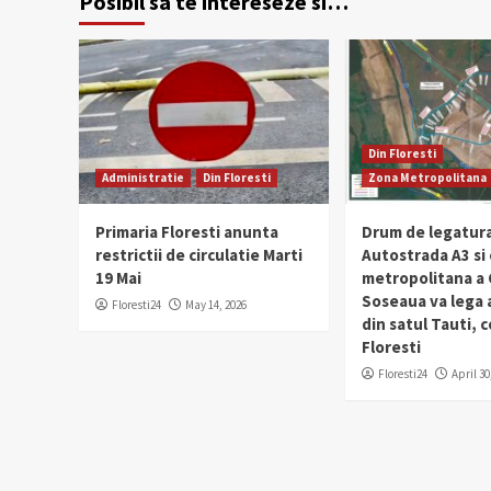
Posibil sa te intereseze si…
Din Floresti
Administratie
Din Floresti
Zona Metropolitana
Primaria Floresti anunta
Drum de legatura
restrictii de circulatie Marti
Autostrada A3 si
19 Mai
metropolitana a C
Soseaua va lega
Floresti24
May 14, 2026
din satul Tauti,
Floresti
Floresti24
April 30