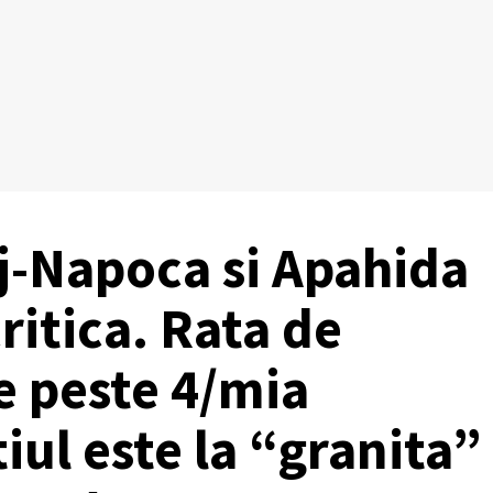
j-Napoca si Apahida
ritica. Rata de
e peste 4/mia
tiul este la “granita”