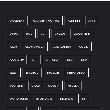
ACCIDENT
ACCIDENT MORTAL
ALIN TISE
ANM
ANPC
BOC
CCR
CJ CLUJ
CL FLORESTI
CLUJ
CLUJ NAPOCA
COD GALBEN
COVID
COVID-19
CTP
CTP CLUJ
DN1
DNA
ELEVI
EMIL BOC
EROILOR
FERMA DE PUI
FLORESTI
GILAU
GUVERN
H.SULEA
HORIA SULEA
IMOBILIARE
INCENDIU
INS