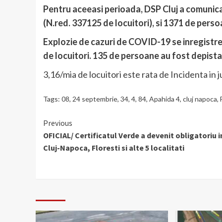
Pentru aceeasi perioada, DSP Cluj a comunica
(N.red. 337125 de locuitori), si 1371 de perso
Explozie de cazuri de COVID-19 se inregistrea
de locuitori. 135 de persoane au fost depis
3,16/mia de locuitori este rata de Incidenta in j
Tags:
08
,
24 septembrie
,
34
,
4
,
84
,
Apahida 4
,
cluj napoca
,
Continue
Previous
OFICIAL/ Certificatul Verde a devenit obligatoriu i
Reading
Cluj-Napoca, Floresti si alte 5 localitati