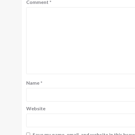
Comment
*
Name
*
Website
Save my name, email, and website in this brow