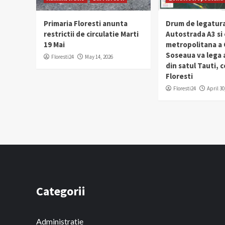
Primaria Floresti anunta
Drum de legatura
restrictii de circulatie Marti
Autostrada A3 si
19 Mai
metropolitana a C
Soseaua va lega
Floresti24
May 14, 2026
din satul Tauti,
Floresti
Floresti24
April 30
Categorii
Administratie