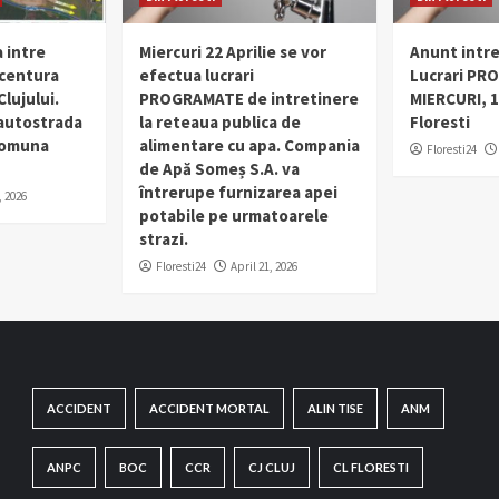
 intre
Miercuri 22 Aprilie se vor
Anunt intr
 centura
efectua lucrari
Lucrari PR
lujului.
PROGRAMATE de intretinere
MIERCURI, 1
 autostrada
la reteaua publica de
Floresti
 comuna
alimentare cu apa. Compania
Floresti24
de Apă Someș S.A. va
întrerupe furnizarea apei
, 2026
potabile pe urmatoarele
strazi.
Floresti24
April 21, 2026
ACCIDENT
ACCIDENT MORTAL
ALIN TISE
ANM
ANPC
BOC
CCR
CJ CLUJ
CL FLORESTI