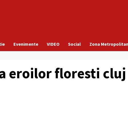
tie
Evenimente
VIDEO
Social
Zona Metropolita
 eroilor floresti cluj