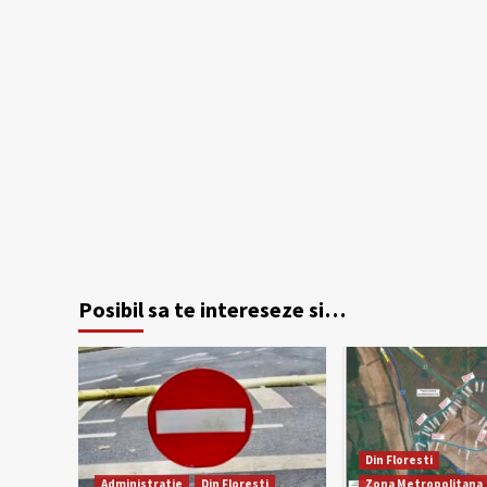
Posibil sa te intereseze si…
Din Floresti
Administratie
Din Floresti
Zona Metropolitana