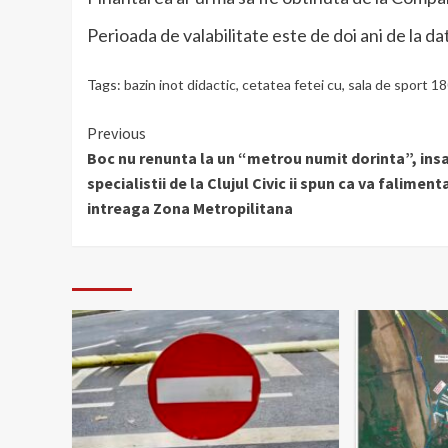
Perioada de valabilitate este de doi ani de la da
Tags:
bazin inot didactic
,
cetatea fetei cu
,
sala de sport 18
Continue
Previous
Boc nu renunta la un “metrou numit dorinta”, ins
Reading
specialistii de la Clujul Civic ii spun ca va faliment
intreaga Zona Metropilitana