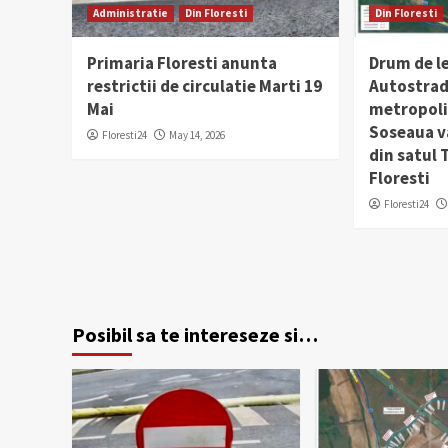
Administratie
Din Floresti
Din Floresti
Primaria Floresti anunta
Drum de l
restrictii de circulatie Marti 19
Autostrad
Mai
metropolit
Soseaua v
Floresti24
May 14, 2026
din satul
Floresti
Floresti24
Posibil sa te intereseze si…