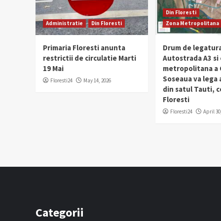
Din Floresti
Administratie
Din Floresti
Zona Metropolitana
Primaria Floresti anunta
Drum de legatura
restrictii de circulatie Marti
Autostrada A3 si
19 Mai
metropolitana a C
Soseaua va lega
Floresti24
May 14, 2026
din satul Tauti,
Floresti
Floresti24
April 30
Categorii