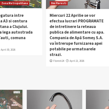
Zona Metropolitana
Din Floresti
egatura intre
Miercuri 22 Aprilie se vor
a A3 si centura
efectua lucrari PROGRAMATE
ana a Clujului.
de intretinere la reteaua
a lega autostrada
publica de alimentare cu apa.
 Tauti, comuna
Compania de Apă Someș S.A.
va întrerupe furnizarea apei
potabile pe urmatoarele
April 30, 2026
strazi.
Floresti24
April 21, 2026