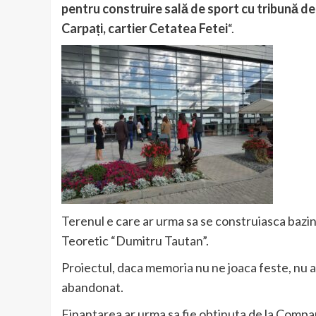
pentru construire sală de sport cu tribună de 
Carpați, cartier Cetatea Fetei
“.
Terenul e care ar urma sa se construiasca bazinul
Teoretic “Dumitru Tautan”.
Proiectul, daca memoria nu ne joaca feste, nu ap
abandonat.
Finantarea ar urma sa fie obtinuta de la Compan