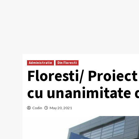
Administratie
Din Floresti
Floresti/ Proiec
cu unanimitate 
Codin
May 20, 2021