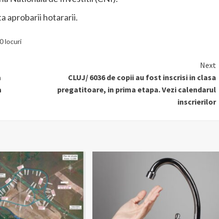
ta aprobarii hotararii.
0 locuri
Next
a
CLUJ/ 6036 de copii au fost inscrisi in clasa
a
pregatitoare, in prima etapa. Vezi calendarul
inscrierilor