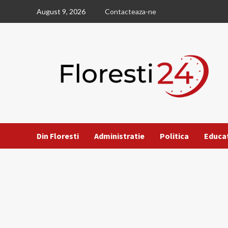
Skip
August 9, 2026
Contacteaza-ne
to
content
Din Floresti
Administratie
Politica
Educa