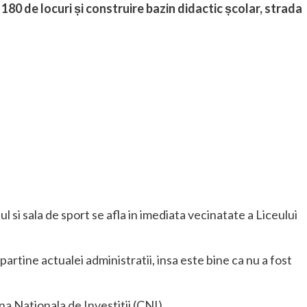
180 de locuri și
construire bazin didactic școlar, strada
 si sala de sport se afla in imediata vecinatate a Liceului
artine actualei administratii, insa este bine ca nu a fost
a Nationala de Investitii (CNI).