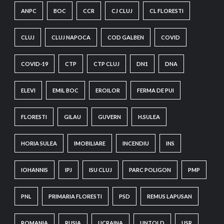
ANPC
BOC
CCR
CJ CLUJ
CL FLORESTI
CLUJ
CLUJ NAPOCA
COD GALBEN
COVID
COVID-19
CTP
CTP CLUJ
DN1
DNA
ELEVI
EMIL BOC
EROILOR
FERMA DE PUI
FLORESTI
GILAU
GUVERN
H.SULEA
HORIA SULEA
IMOBILIARE
INCENDIU
INS
IOHANNIS
IPJ
ISU CLUJ
PARC POLIGON
PMP
PNL
PRIMARIA FLORESTI
PSD
REMUS LAPUSAN
ROMANIA
RUSIA
UCRAINA
UNTOLD
USR