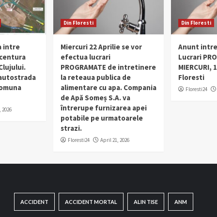
Din Floresti
Din Floresti
 intre
Miercuri 22 Aprilie se vor
Anunt intr
 centura
efectua lucrari
Lucrari PR
lujului.
PROGRAMATE de intretinere
MIERCURI, 1
 autostrada
la reteaua publica de
Floresti
 comuna
alimentare cu apa. Compania
Floresti24
de Apă Someș S.A. va
întrerupe furnizarea apei
, 2026
potabile pe urmatoarele
strazi.
Floresti24
April 21, 2026
ACCIDENT
ACCIDENT MORTAL
ALIN TISE
ANM