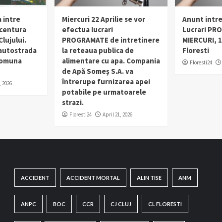
 intre
Miercuri 22 Aprilie se vor
Anunt intr
 centura
efectua lucrari
Lucrari PR
lujului.
PROGRAMATE de intretinere
MIERCURI, 1
 autostrada
la reteaua publica de
Floresti
 comuna
alimentare cu apa. Compania
Floresti24
de Apă Someș S.A. va
întrerupe furnizarea apei
, 2026
potabile pe urmatoarele
strazi.
Floresti24
April 21, 2026
ACCIDENT
ACCIDENT MORTAL
ALIN TISE
ANM
ANPC
BOC
CCR
CJ CLUJ
CL FLORESTI