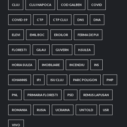
CLUJ
CLUJ NAPOCA
COD GALBEN
COVID
COVID-19
CTP
CTP CLUJ
DN1
DNA
ELEVI
EMIL BOC
EROILOR
FERMA DE PUI
FLORESTI
GILAU
GUVERN
H.SULEA
HORIA SULEA
IMOBILIARE
INCENDIU
INS
IOHANNIS
IPJ
ISU CLUJ
PARC POLIGON
PMP
PNL
PRIMARIA FLORESTI
PSD
REMUS LAPUSAN
ROMANIA
RUSIA
UCRAINA
UNTOLD
USR
VIVO