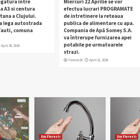
egatura intre
Miercuri 22 Aprilie se vor
a A3 si centura
efectua lucrari PROGRAMATE
ana a Clujului.
de intretinere la reteaua
a lega autostrada
publica de alimentare cu apa.
 Tauti, comuna
Compania de Apă Someș S.A.
va întrerupe furnizarea apei
potabile pe urmatoarele
April 30, 2026
strazi.
Floresti24
April 21, 2026
Din Floresti
Din Floresti