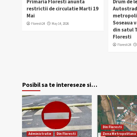
Primaria Floresti anunta
Drum de l
restrictii de circulatie Marti 19
Autostrad
Mai
metropolit
Soseaua v
Floresti24
May 14, 2026
din satul
Floresti
Floresti24
Posibil sa te intereseze si…
Din Floresti
Administratie
Din Floresti
Zona Metropolitana