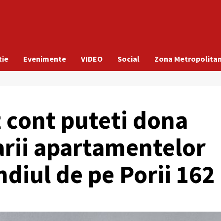
tie
Evenimente
VIDEO
Social
Zona Metropolita
t cont puteti dona
arii apartamentelor
ndiul de pe Porii 162