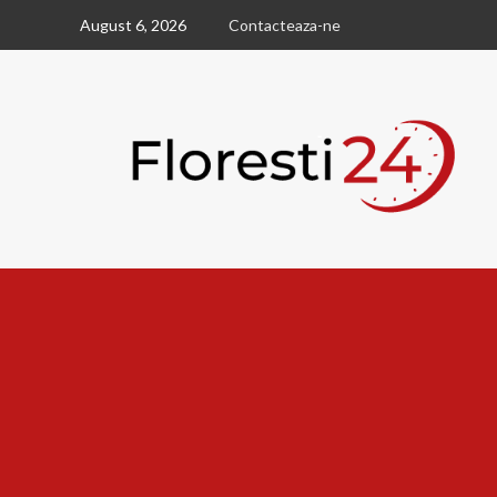
Skip
August 6, 2026
Contacteaza-ne
to
content