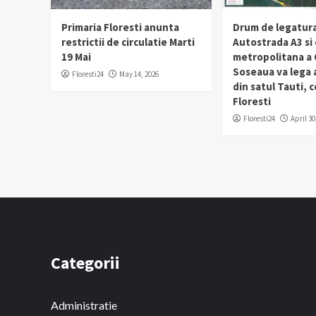
Primaria Floresti anunta
Drum de legatura
restrictii de circulatie Marti
Autostrada A3 si
19 Mai
metropolitana a C
Soseaua va lega
Floresti24
May 14, 2026
din satul Tauti,
Floresti
Floresti24
April 30
Categorii
Administratie