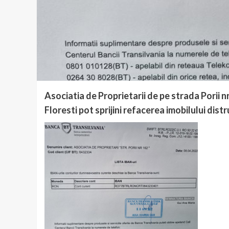
Asociatia de Proprietarii de pe strada Porii nr.
Floresti pot sprijini refacerea imobilului distr