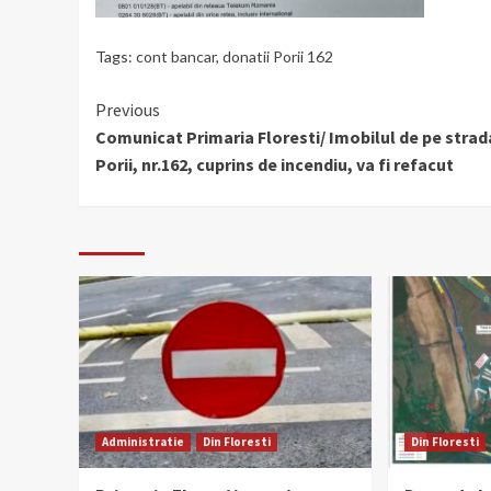
Tags:
cont bancar
,
donatii Porii 162
Continue
Previous
Comunicat Primaria Floresti/ Imobilul de pe strad
Reading
Porii, nr.162, cuprins de incendiu, va fi refacut
Administratie
Din Floresti
Din Floresti