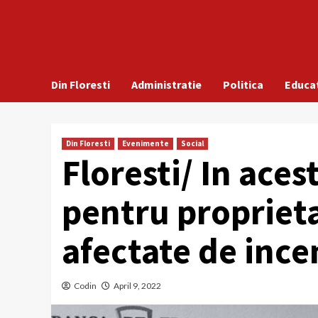
Din Floresti
Administratie
Politica
Educa
Din Floresti
Evenimente
Social
Floresti/ In aces
pentru propriet
afectate de ince
Codin
April 9, 2022