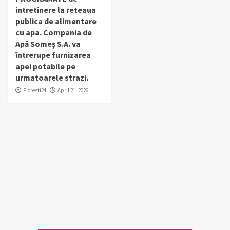
intretinere la reteaua
publica de alimentare
cu apa. Compania de
Apă Someș S.A. va
întrerupe furnizarea
apei potabile pe
urmatoarele strazi.
Floresti24
April 21, 2026