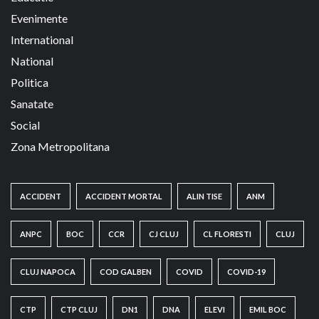
Evenimente
International
National
Politica
Sanatate
Social
Zona Metropolitana
ACCIDENT
ACCIDENT MORTAL
ALIN TISE
ANM
ANPC
BOC
CCR
CJ CLUJ
CL FLORESTI
CLUJ
CLUJ NAPOCA
COD GALBEN
COVID
COVID-19
CTP
CTP CLUJ
DN1
DNA
ELEVI
EMIL BOC