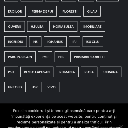
EROILOR
FERMA DE PUI
FLORESTI
GILAU
GUVERN
H.SULEA
HORIA SULEA
IMOBILIARE
INCENDIU
INS
IOHANNIS
IPJ
ISU CLUJ
PARC POLIGON
PMP
PNL
PRIMARIA FLORESTI
PSD
REMUS LAPUSAN
ROMANIA
RUSIA
UCRAINA
UNTOLD
USR
VIVO
Folosim cookie-uri și tehnologii asemănătoare pentru a-ți
îmbunătăți experiența pe acest website, pentru conținut și
reclame personalizate și pentru a analiza traficul. Prin
continuarea navigarii pe website-ul nostru confirmi acceptarea