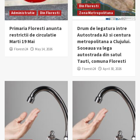
Din Floresti
Administratie
Din Floresti
Zona Metropolitana
Primaria Floresti anunta
Drum de legatura intre
restrictii de circulatie
Autostrada A3 si centura
Marti 19 Mai
metropolitana a Clujului.
Soseaua va lega
Floresti24
May 14, 2026
autostrada din satul
Tauti, comuna Floresti
Floresti24
April 30, 2026