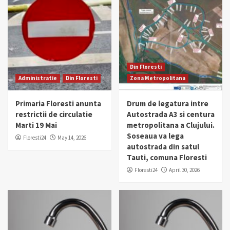
Din Floresti
Administratie
Din Floresti
Zona Metropolitana
Primaria Floresti anunta
Drum de legatura intre
restrictii de circulatie
Autostrada A3 si centura
Marti 19 Mai
metropolitana a Clujului.
Soseaua va lega
Floresti24
May 14, 2026
autostrada din satul
Tauti, comuna Floresti
Floresti24
April 30, 2026