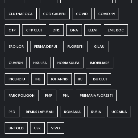
CLUJ NAPOCA
COD GALBEN
COVID
COVID-19
CTP
CTP CLUJ
DN1
DNA
ELEVI
EMIL BOC
EROILOR
FERMA DE PUI
FLORESTI
GILAU
GUVERN
H.SULEA
HORIA SULEA
IMOBILIARE
INCENDIU
INS
IOHANNIS
IPJ
ISU CLUJ
PARC POLIGON
PMP
PNL
PRIMARIA FLORESTI
PSD
REMUS LAPUSAN
ROMANIA
RUSIA
UCRAINA
UNTOLD
USR
VIVO