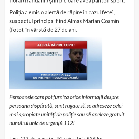
floral (trandafir) şi în picioare avea pantofi sport.
Poliția a emis o alertă de răpire în cazul fetei,
suspectul principal fiind Almas Marian Cosmin
(foto), în vârstă de 27 de ani.
Persoanele care pot furniza orice informaţii despre
persoana dispărută, sunt rugate să se adreseze celei
mai apropiate unităţi de poliţie sau să apeleze gratuit
numărul unic de urgenţă 112!
Tags:
112
,
almas marian
,
IPJ
,
puica daria
,
RAPIRE