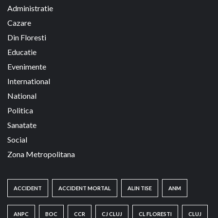
Administratie
Cazare
Din Floresti
Educatie
Evenimente
International
National
Politica
Sanatate
Social
Zona Metropolitana
ACCIDENT
ACCIDENT MORTAL
ALIN TISE
ANM
ANPC
BOC
CCR
CJ CLUJ
CL FLORESTI
CLUJ