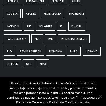
EROILOR
FERMA DE PUI
FLORESTI
GILAU
GUVERN
H.SULEA
HORIA SULEA
IMOBILIARE
INCENDIU
INS
IOHANNIS
IPJ
ISU CLUJ
PARC POLIGON
PMP
PNL
PRIMARIA FLORESTI
PSD
REMUS LAPUSAN
ROMANIA
RUSIA
UCRAINA
UNTOLD
USR
VIVO
Folosim cookie-uri și tehnologii asemănătoare pentru a-ți
îmbunătăți experiența pe acest website, pentru conținut și
reclame personalizate și pentru a analiza traficul. Prin
continuarea navigarii pe website-ul nostru confirmi acceptarea
Copyright © All rights reserved.
|
CoverNews
by AF
Politicii de Cookie si a Politicii de Confidentialitate.