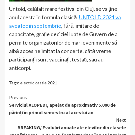
Untold, celălalt mare festival din Cluj, se va ține
anul acesta în formula clasică.
UNTOLD 2021 va
avea loc în septembrie
, fără limitare de
capacitate, grație deciziei luate de Guvern de a
permite organizatorilor de mari evenimente să
aibă acces nelimitat la concerte, câtă vreme
participanții sunt vaccinați, testați, sau au
anticorpi.
Tags:
electric castle 2021
Continue
Previous
Serviciul ALOPEDI, apelat de aproximativ 5.000 de
Reading
părinți în primul semestru al acestui an
Next
BREAKING/ Evaluări anuale ale elevilor din clasele
pregătitoare – a IV-a au fost introduse în noul proiect