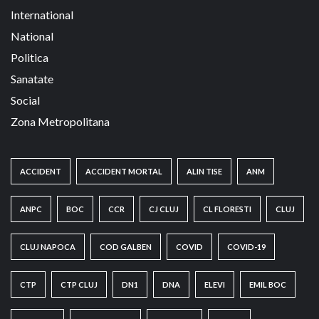
International
National
Politica
Sanatate
Social
Zona Metropolitana
ACCIDENT
ACCIDENT MORTAL
ALIN TISE
ANM
ANPC
BOC
CCR
CJ CLUJ
CL FLORESTI
CLUJ
CLUJ NAPOCA
COD GALBEN
COVID
COVID-19
CTP
CTP CLUJ
DN1
DNA
ELEVI
EMIL BOC