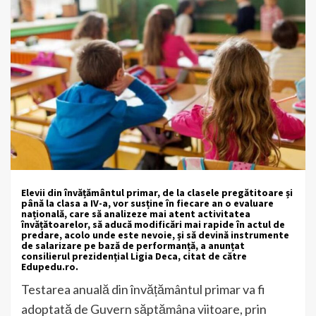
Elevii din învățământul primar, de la clasele pregătitoare și
până la clasa a IV-a, vor susține în fiecare an o evaluare
națională, care să analizeze mai atent activitatea
învățătoarelor, să aducă modificări mai rapide în actul de
predare, acolo unde este nevoie, și să devină instrumente
de salarizare pe bază de performanță, a anunțat
consilierul prezidențial Ligia Deca, citat de către
Edupedu.ro
.
Testarea anuală din învățământul primar va fi
adoptată de Guvern săptămâna viitoare, prin