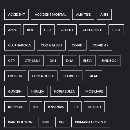
ACCIDENT
ACCIDENT MORTAL
ALIN TISE
ANM
ANPC
BOC
CCR
CJ CLUJ
CL FLORESTI
CLUJ
CLUJ NAPOCA
COD GALBEN
COVID
COVID-19
CTP
CTP CLUJ
DN1
DNA
ELEVI
EMIL BOC
EROILOR
FERMA DE PUI
FLORESTI
GILAU
GUVERN
H.SULEA
HORIA SULEA
IMOBILIARE
INCENDIU
INS
IOHANNIS
IPJ
ISU CLUJ
PARC POLIGON
PMP
PNL
PRIMARIA FLORESTI