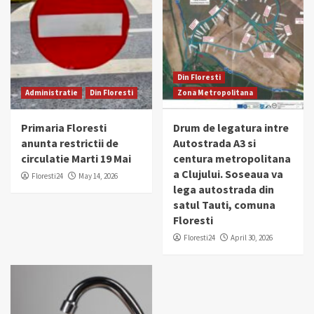
Din Floresti
Administratie
Din Floresti
Zona Metropolitana
Primaria Floresti
Drum de legatura intre
anunta restrictii de
Autostrada A3 si
circulatie Marti 19 Mai
centura metropolitana
a Clujului. Soseaua va
Floresti24
May 14, 2026
lega autostrada din
satul Tauti, comuna
Floresti
Floresti24
April 30, 2026