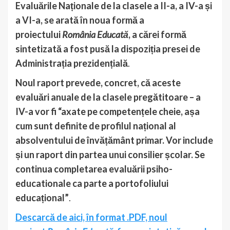
Evaluările Naționale de la clasele a II-a, a IV-a și
a VI-a, se arată în noua formă a
proiectului
România Educată
, a cărei formă
sintetizată a fost pusă la dispoziția presei de
Administrația prezidențială
.
Noul raport prevede, concret, că aceste
evaluări anuale de la clasele pregătitoare – a
IV-a vor fi “axate pe competențele cheie, așa
cum sunt definite de profilul național al
absolventului de învățământ primar. Vor include
și un raport din partea unui consilier școlar. Se
continua completarea evaluării psiho-
educationale ca parte a portofoliului
educațional”
.
Descarcă de aici, în format .PDF, noul