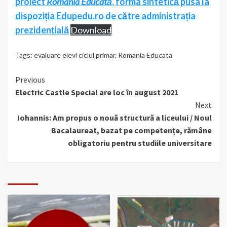
proiect
România Educată
, forma sintetică pusa la
dispoziția Edupedu.ro de către administrația
prezidențială
Download
Tags:
evaluare elevi ciclul primar
,
Romania Educata
Continue
Previous
Electric Castle Special are loc în august 2021
Reading
Next
Iohannis: Am propus o nouă structură a liceului / Noul
Bacalaureat, bazat pe competențe, rămâne
obligatoriu pentru studiile universitare