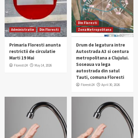
Din Floresti
Administratie
Din Floresti
Zona Metropolitana
Primaria Floresti anunta
Drum de legatura intre
restrictii de circulatie
Autostrada A3 si centura
Marti 19 Mai
metropolitana a Clujului.
Soseaua va lega
Floresti24
May 14, 2026
autostrada din satul
Tauti, comuna Floresti
Floresti24
April 30, 2026