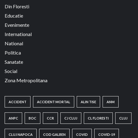
Din Floresti
Educatie
Evenimente
International
National
Politica
Sanatate
Social
Zona Metropolitana
ACCIDENT
ACCIDENT MORTAL
ALIN TISE
ANM
ANPC
BOC
CCR
CJ CLUJ
CL FLORESTI
CLUJ
CLUJ NAPOCA
COD GALBEN
COVID
COVID-19