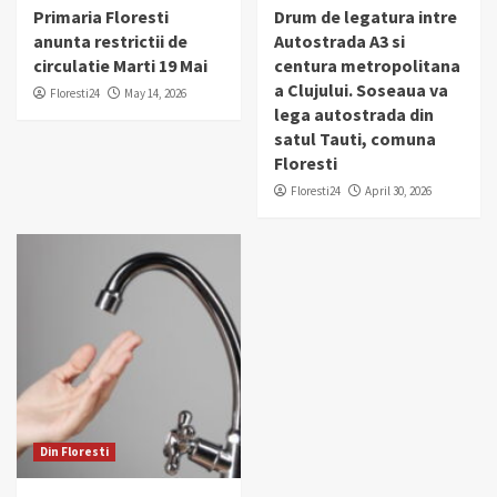
Primaria Floresti
Drum de legatura intre
anunta restrictii de
Autostrada A3 si
circulatie Marti 19 Mai
centura metropolitana
a Clujului. Soseaua va
Floresti24
May 14, 2026
lega autostrada din
satul Tauti, comuna
Floresti
Floresti24
April 30, 2026
Din Floresti