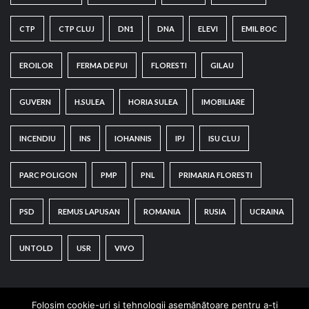
CTP
CTP CLUJ
DN1
DNA
ELEVI
EMIL BOC
EROILOR
FERMA DE PUI
FLORESTI
GILAU
GUVERN
H.SULEA
HORIA SULEA
IMOBILIARE
INCENDIU
INS
IOHANNIS
IPJ
ISU CLUJ
PARC POLIGON
PMP
PNL
PRIMARIA FLORESTI
PSD
REMUS LAPUSAN
ROMANIA
RUSIA
UCRAINA
UNTOLD
USR
VIVO
Folosim cookie-uri și tehnologii asemănătoare pentru a-ți