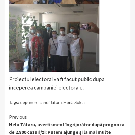
Proiectul electoral va fi facut public dupa
inceperea campaniei electorale.
Tags:
depunere candidatura
,
Horia Sulea
Continue
Previous
Nelu Tătaru, avertisment îngrijorător după prognoza
Reading
de 2.800 cazuri/zi: Putem ajunge și la mai multe