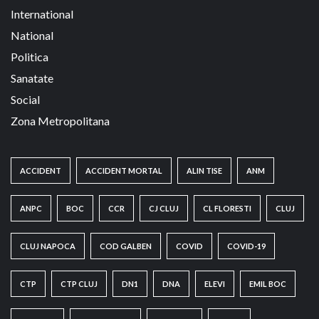
International
National
Politica
Sanatate
Social
Zona Metropolitana
ACCIDENT
ACCIDENT MORTAL
ALIN TISE
ANM
ANPC
BOC
CCR
CJ CLUJ
CL FLORESTI
CLUJ
CLUJ NAPOCA
COD GALBEN
COVID
COVID-19
CTP
CTP CLUJ
DN1
DNA
ELEVI
EMIL BOC