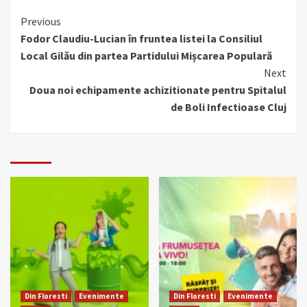
Continue
Previous
Fodor Claudiu-Lucian în fruntea listei la Consiliul
Reading
Local Gilău din partea Partidului Mișcarea Populară
Next
Doua noi echipamente achizitionate pentru Spitalul
de Boli Infectioase Cluj
Din Floresti
Evenimente
Din Floresti
Evenimente