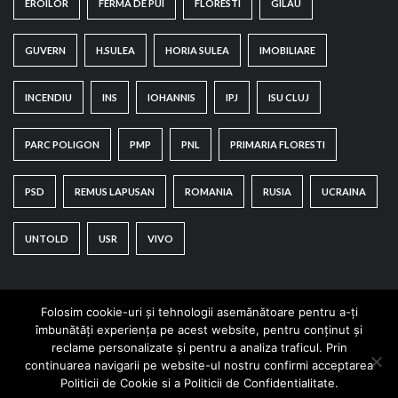
EROILOR
FERMA DE PUI
FLORESTI
GILAU
GUVERN
H.SULEA
HORIA SULEA
IMOBILIARE
INCENDIU
INS
IOHANNIS
IPJ
ISU CLUJ
PARC POLIGON
PMP
PNL
PRIMARIA FLORESTI
PSD
REMUS LAPUSAN
ROMANIA
RUSIA
UCRAINA
UNTOLD
USR
VIVO
Folosim cookie-uri și tehnologii asemănătoare pentru a-ți
îmbunătăți experiența pe acest website, pentru conținut și
reclame personalizate și pentru a analiza traficul. Prin
continuarea navigarii pe website-ul nostru confirmi acceptarea
Copyright © All rights reserved.
|
CoverNews
by AF
Politicii de Cookie si a Politicii de Confidentialitate.