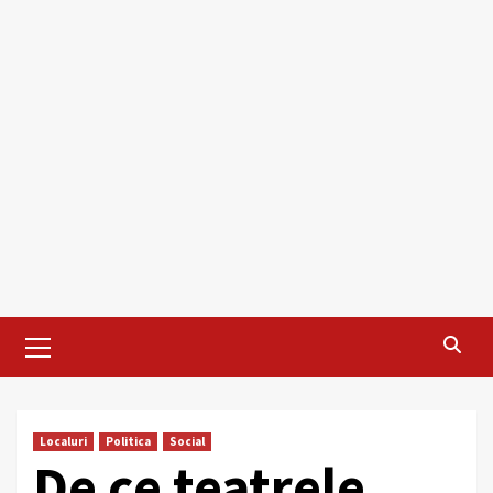
Primary
Menu
Localuri
Politica
Social
De ce teatrele,