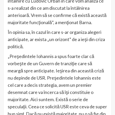
întâlnire cu Ludovic Orban în care vom analiza ce
s-a realizat din ce am discutat la întâlnirea
anterioară. Vrem să se confirme că există această
majoritate funcţională”, a menţionat Barna.
În opinia sa, în cazul în care s-ar organiza alegeri
anticipate, ar exista „un orizont” de a ieşi din criza
politică.
„Preşedintele Iohannis a spus foarte clar că
vorbeşte de un Guvern de tranziţie care să
meargă spre anticipate. Ieşirea din această criză
nu depinde de USR. Preşedintele Iohannis este
cel care a decis strategia, avem un premier
desemnat care va încerca să îşi constituie o
majoritate. Aici suntem. Există o serie de
speculaţii. Ceea ce solicită USR este ceva de super
bun simţ. Dacă nu există majoritate, nu o să fie din