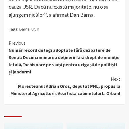
cauza USR. Dacă nu există majoritate, nu o sa
ajungem nicăieri”, a afirmat Dan Barna.
Tags:
Barna
,
USR
Continue
Previous
Număr record de legi adoptate fără dezbatere de
Reading
Senat: Dezincriminarea deținerii fără drept de muniție
letală, închisoare pe viață pentru ucigașii de polițiști
și jandarmi
Next
Floresteanul Adrian Oros, deputat PNL, propus la
Ministerul Agriculturii. Vezi lista cabinetului L. Orban!