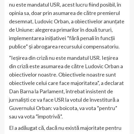
nu este mandatul USR, acest lucru fiind posibil, în
opinia sa, doar prin asumarea de către premierul
desemnat, Ludovic Orban, a obiectivelor anunțate
de Uniune: alegerea primarilor în două tururi,
implementarea inițiativei ”fără penali în funcții
publice” și abrogarea recursului compensatoriu.
”Ieșirea din criză nu este mandatul USR. Ieșirea
din criză este asumarea de către Ludovic Orban a
obiectivelor noastre. Obiectivele noastre sunt
obiectivele celui care face majoritatea”, a declarat
Dan Barna la Parlament, întrebat insistent de
jurnaliști ce va face USR la votul de învestitură a
Guvernului Orban: va boicota, va vota ”pentru”
sau va vota ”împotrivă”.
El a adăugat că, dacă nu există majoritate pentru