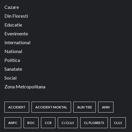
Cazare
Din Floresti
Educatie
Evenimente
International
National
Politica
Sanatate
Social
Zona Metropolitana
ACCIDENT
ACCIDENT MORTAL
ALIN TISE
ANM
ANPC
BOC
CCR
CJ CLUJ
CL FLORESTI
CLUJ