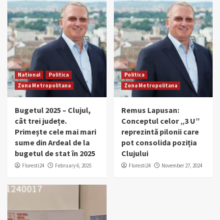
National
Politica
Politica
Zona Metropolitana
Zona Metropolitana
Bugetul 2025 – Clujul,
Remus Lapusan:
cât trei județe.
Conceptul celor „3 U”
Primește cele mai mari
reprezintă pilonii care
sume din Ardeal de la
pot consolida poziția
bugetul de stat în 2025
Clujului
Floresti24
February 6, 2025
Floresti24
November 27, 2024