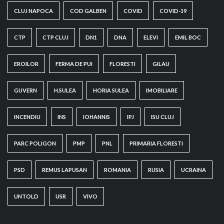
CLUJ NAPOCA
COD GALBEN
COVID
COVID-19
CTP
CTP CLUJ
DN1
DNA
ELEVI
EMIL BOC
EROILOR
FERMA DE PUI
FLORESTI
GILAU
GUVERN
H.SULEA
HORIA SULEA
IMOBILIARE
INCENDIU
INS
IOHANNIS
IPJ
ISU CLUJ
PARC POLIGON
PMP
PNL
PRIMARIA FLORESTI
PSD
REMUS LAPUSAN
ROMANIA
RUSIA
UCRAINA
UNTOLD
USR
VIVO