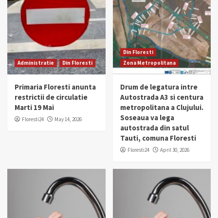
Din Floresti
Administratie
Din Floresti
Zona Metropolitana
Primaria Floresti anunta
Drum de legatura intre
restrictii de circulatie
Autostrada A3 si centura
Marti 19 Mai
metropolitana a Clujului.
Soseaua va lega
Floresti24
May 14, 2026
autostrada din satul
Tauti, comuna Floresti
Floresti24
April 30, 2026