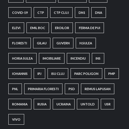
COVID-19
CTP
CTP CLUJ
DN1
DNA
ELEVI
EMIL BOC
EROILOR
FERMA DE PUI
FLORESTI
GILAU
GUVERN
H.SULEA
HORIA SULEA
IMOBILIARE
INCENDIU
INS
IOHANNIS
IPJ
ISU CLUJ
PARC POLIGON
PMP
PNL
PRIMARIA FLORESTI
PSD
REMUS LAPUSAN
ROMANIA
RUSIA
UCRAINA
UNTOLD
USR
VIVO