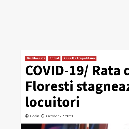
Din Floresti
Social
Zona Metropolitana
COVID-19/ Rata d
Floresti stagnea
locuitori
Codin
October 29, 2021