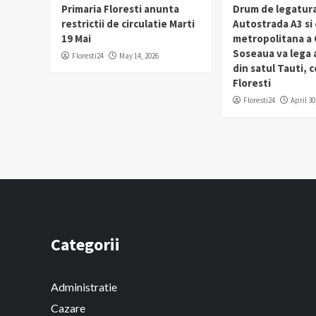
Primaria Floresti anunta
Drum de legatura
restrictii de circulatie Marti
Autostrada A3 si
19 Mai
metropolitana a C
Soseaua va lega
Floresti24
May 14, 2026
din satul Tauti,
Floresti
Floresti24
April 30
Categorii
Administratie
Cazare