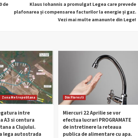
0 de
Klaus Iohannis a promulgat Legea care prevede
plafonarea și compensarea facturilor la energie și gaz.
Vezi mai multe amanunte din Lege!
Zona Metropolitana
Din Floresti
egatura intre
Miercuri 22 Aprilie se vor
a A3 si centura
efectua lucrari PROGRAMATE
ana a Clujului.
de intretinere la reteaua
a lega autostrada
publica de alimentare cu apa.