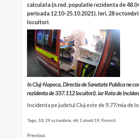
calculata (n.red. populatie rezidenta de 48.0
perioada 12.10-25.10.2021). Ieri, 28 octombrie
locuitori.
In Cluj-Napoca, Directia de Sanatate Publica ne co
rezidenta de 337.112 locuitori). iar Rata de Incid
Incidenta pe judetul Cluj este de 9,77/mia de lo
Tags:
10
,
29 octombrie
,
64
,
Cobvid 19
,
Floresti
Continue
Previous