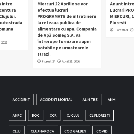
 intre
Miercuri 22 Aprilie se vor
Anunt intr
 centura
efectua lucrari
Lucrari PR
lujului.
PROGRAMATE de intretinere
MIERCURI, 1
 autostrada
la reteaua publica de
Floresti
 comuna
alimentare cu apa. Compania
Floresti24
de Apă Someș S.A. va
întrerupe furnizarea apei
, 2026
potabile pe urmatoarele
strazi.
Floresti24
April 21, 2026
ACCIDENT
ACCIDENT MORTAL
ALIN TISE
ANM
ANPC
BOC
CCR
CJ CLUJ
CL FLORESTI
CLUJ
CLUJ NAPOCA
COD GALBEN
COVID