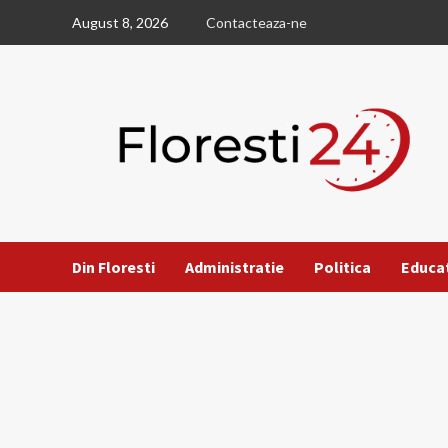
Skip
August 8, 2026
Contacteaza-ne
to
content
Din Floresti
Administratie
Politica
Educa