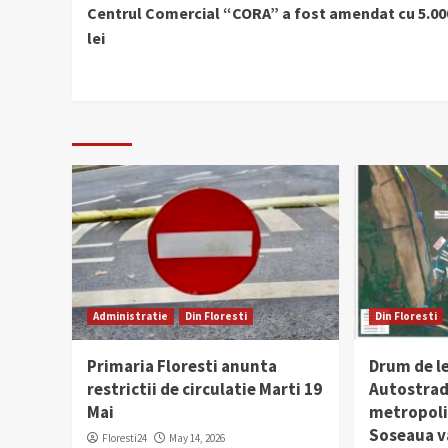
Centrul Comercial “CORA” a fost amendat cu 5.00
Reading
lei
Administratie
Din Floresti
Din Floresti
Primaria Floresti anunta
Drum de l
restrictii de circulatie Marti 19
Autostrad
Mai
metropolit
Soseaua v
Floresti24
May 14, 2026