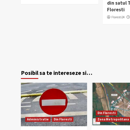
din satul
Floresti
Floresti24
Posibil sa te intereseze si…
Din Floresti
Administratie
Din Floresti
Zona Metropolitana