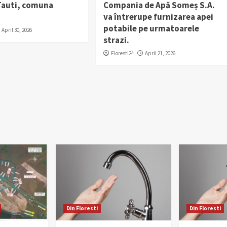
 Tauti, comuna
Compania de Apă Someș S.A.
va întrerupe furnizarea apei
potabile pe urmatoarele
April 30, 2026
strazi.
Floresti24
April 21, 2026
Din Floresti
Din Floresti