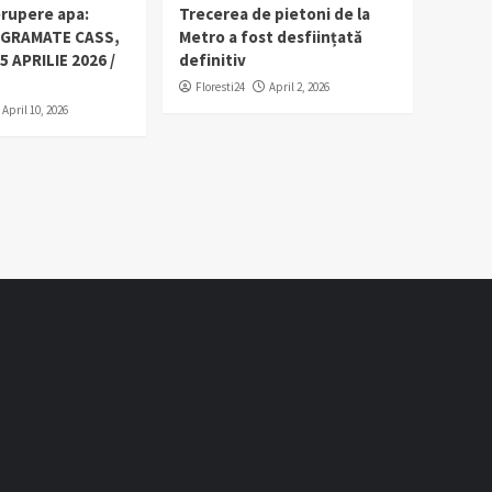
erupere apa:
Trecerea de pietoni de la
OGRAMATE CASS,
Metro a fost desființată
5 APRILIE 2026 /
definitiv
Floresti24
April 2, 2026
April 10, 2026