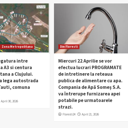
Zona Metropolitana
Din Floresti
egatura intre
Miercuri 22 Aprilie se vor
a A3 si centura
efectua lucrari PROGRAMATE
ana a Clujului.
de intretinere la reteaua
a lega autostrada
publica de alimentare cu apa.
 Tauti, comuna
Compania de Apă Someș S.A.
va întrerupe furnizarea apei
potabile pe urmatoarele
April 30, 2026
strazi.
Floresti24
April 21, 2026