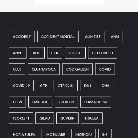
ACCIDENT
ACCIDENT MORTAL
ALIN TISE
ANM
ANPC
BOC
CCR
CJ CLUJ
CL FLORESTI
CLUJ
CLUJ NAPOCA
COD GALBEN
COVID
COVID-19
CTP
CTP CLUJ
DN1
DNA
ELEVI
EMIL BOC
EROILOR
FERMA DE PUI
FLORESTI
GILAU
GUVERN
H.SULEA
HORIA SULEA
IMOBILIARE
INCENDIU
INS