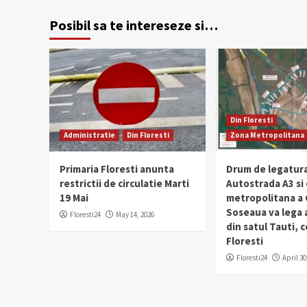
Posibil sa te intereseze si…
Din Floresti
Administratie
Din Floresti
Zona Metropolitana
Primaria Floresti anunta
Drum de legatura
restrictii de circulatie Marti
Autostrada A3 si
19 Mai
metropolitana a C
Soseaua va lega
Floresti24
May 14, 2026
din satul Tauti,
Floresti
Floresti24
April 30