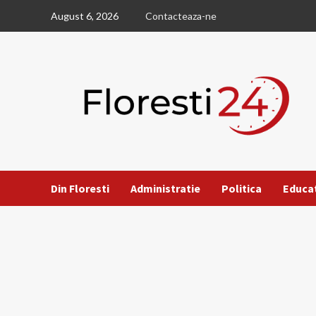
Skip
August 6, 2026
Contacteaza-ne
to
content
Din Floresti
Administratie
Politica
Educa