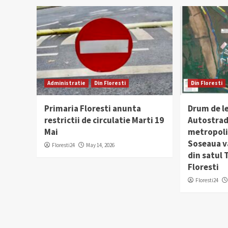
Administratie
Din Floresti
Din Floresti
Primaria Floresti anunta
Drum de l
restrictii de circulatie Marti 19
Autostrad
Mai
metropolit
Soseaua v
Floresti24
May 14, 2026
din satul
Floresti
Floresti24