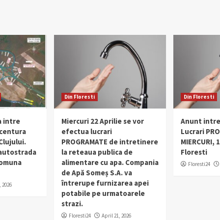
Din Floresti
Din Floresti
 intre
Miercuri 22 Aprilie se vor
Anunt intr
 centura
efectua lucrari
Lucrari PR
lujului.
PROGRAMATE de intretinere
MIERCURI, 1
 autostrada
la reteaua publica de
Floresti
 comuna
alimentare cu apa. Compania
Floresti24
de Apă Someș S.A. va
întrerupe furnizarea apei
, 2026
potabile pe urmatoarele
strazi.
Floresti24
April 21, 2026