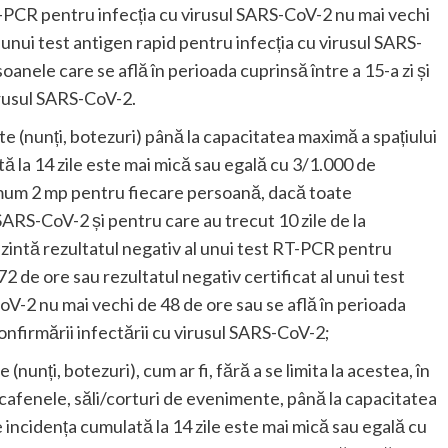
T-PCR pentru infecția cu virusul SARS-CoV-2 nu mai vechi
l unui test antigen rapid pentru infecția cu virusul SARS-
anele care se află în perioada cuprinsă între a 15-a zi și
virusul SARS-CoV-2.
 (nunți, botezuri) până la capacitatea maximă a spațiului
ată la 14 zile este mai mică sau egală cu 3/1.000 de
imum 2 mp pentru fiecare persoană, dacă toate
ARS-CoV-2 și pentru care au trecut 10 zile de la
zintă rezultatul negativ al unui test RT-PCR pentru
2 de ore sau rezultatul negativ certificat al unui test
oV-2 nu mai vechi de 48 de ore sau se află în perioada
 confirmării infectării cu virusul SARS-CoV-2;
nunți, botezuri), cum ar fi, fără a se limita la acestea, în
 cafenele, săli/corturi de evenimente, până la capacitatea
nde incidența cumulată la 14 zile este mai mică sau egală cu