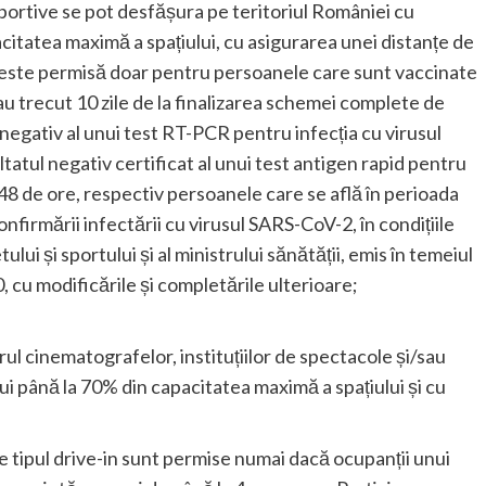
 sportive se pot desfășura pe teritoriul României cu
citatea maximă a spațiului, cu asigurarea unei distanțe de
este permisă doar pentru persoanele care sunt vaccinate
u trecut 10 zile de la finalizarea schemei complete de
negativ al unui test RT-PCR pentru infecția cu virusul
atul negativ certificat al unui test antigen rapid pentru
48 de ore, respectiv persoanele care se află în perioada
confirmării infectării cu virusul SARS-CoV-2, în condițiile
ului și sportului și al ministrului sănătății, emis în temeiul
20, cu modificările și completările ulterioare;
rul cinematografelor, instituțiilor de spectacole și/sau
i până la 70% din capacitatea maximă a spațiului și cu
e tipul drive-in sunt permise numai dacă ocupanții unui