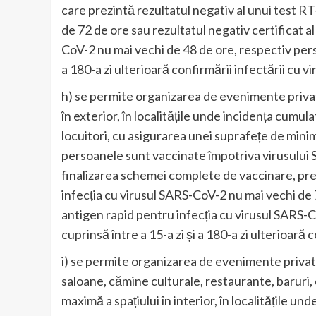
care prezintă rezultatul negativ al unui test R
de 72 de ore sau rezultatul negativ certificat a
CoV-2 nu mai vechi de 48 de ore, respectiv perso
a 180-a zi ulterioară confirmării infectării cu 
h) se permite organizarea de evenimente private
în exterior, în localitățile unde incidența cumul
locuitori, cu asigurarea unei suprafețe de min
persoanele sunt vaccinate împotriva virusului S
finalizarea schemei complete de vaccinare, pre
infecția cu virusul SARS-CoV-2 nu mai vechi de 7
antigen rapid pentru infecția cu virusul SARS-C
cuprinsă între a 15-a zi și a 180-a zi ulterioară
i) se permite organizarea de evenimente private (
saloane, cămine culturale, restaurante, baruri,
maximă a spațiului în interior, în localitățile u