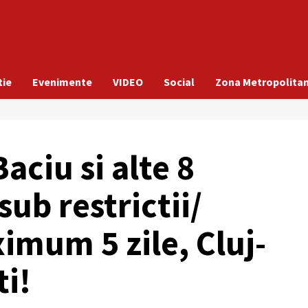
tie
Evenimente
VIDEO
Social
Zona Metropolita
aciu si alte 8
 sub restrictii/
imum 5 zile, Cluj-
ti!