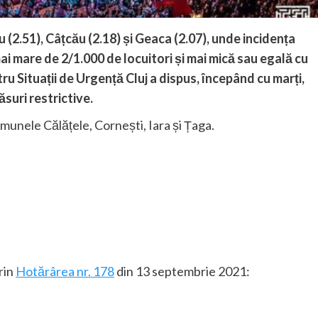
iu (2.51), Câțcău (2.18) și Geaca (2.07), unde incidența
mai mare de 2/1.000 de locuitori și mai mică sau egală cu
u Situații de Urgență Cluj a dispus, începând cu marți,
ăsuri restrictive.
omunele Călățele, Cornești, Iara și Țaga.
rin
Hotărârea nr. 178
din 13 septembrie 2021: