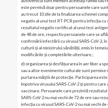
autovehicul sunt membrii aceleiași familii sau 
este permisă doar pentru persoanele care sunt
au trecut 10 zile de la finalizarea schemei com
negativ al unui test RT-PCR pentru infecția cu 
rezultatul negativ certificat al unui test antig
de 48 de ore, respectiv persoanele care se află î
confirmării infectării cu virusul SARS-CoV-2, în 
culturii și al ministrului sănătății, emis în temeiu
modificările și completările ulterioare.;
d) organizarea și desfășurarea în aer liber a spe
sau a altor evenimente culturale sunt permise n
purtarea măștii de protecție. Participarea est
împotriva virusului SARS-CoV-2 și pentru care a
vaccinare. Persoanele care prezintă rezultatul 
SARS-CoV-2 nu mai vechi de 72 de ore sau rezult
infecția cu virusul SARS-CoV-2 nu mai vechi de 