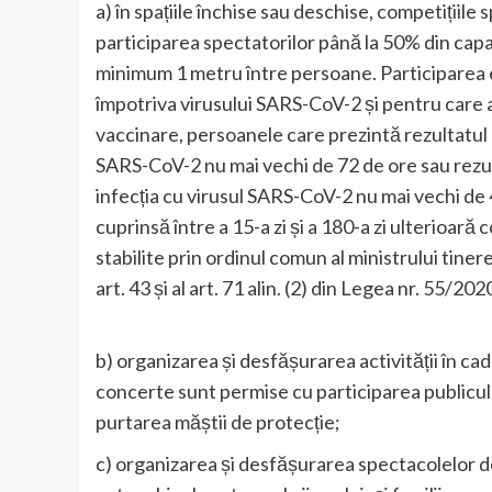
a) în spațiile închise sau deschise, competițiile
participarea spectatorilor până la 50% din capa
minimum 1 metru între persoane. Participarea 
împotriva virusului SARS-CoV-2 și pentru care a
vaccinare, persoanele care prezintă rezultatul 
SARS-CoV-2 nu mai vechi de 72 de ore sau rezult
infecția cu virusul SARS-CoV-2 nu mai vechi de 
cuprinsă între a 15-a zi și a 180-a zi ulterioară 
stabilite prin ordinul comun al ministrului tineret
art. 43 și al art. 71 alin. (2) din Legea nr. 55/20
b) organizarea și desfășurarea activității în cad
concerte sunt permise cu participarea publiculu
purtarea măștii de protecție;
c) organizarea și desfășurarea spectacolelor d