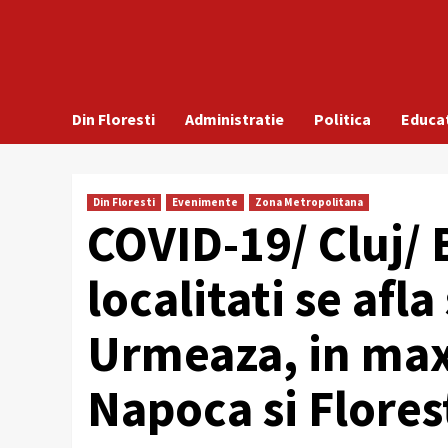
Din Floresti
Administratie
Politica
Educa
Din Floresti
Evenimente
Zona Metropolitana
COVID-19/ Cluj/ B
localitati se afla
Urmeaza, in max
Napoca si Flores