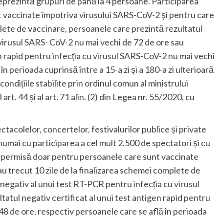
reprezintă grupuri de până la 4 persoane. Participarea
 vaccinate împotriva virusului SARS-CoV-2 și pentru care
plete de vaccinare, persoanele care prezintă rezultatul
virusul SARS- CoV-2 nu mai vechi de 72 de ore sau
en rapid pentru infecția cu virusul SARS-CoV-2 nu mai vechi
n perioada cuprinsă între a 15-a zi și a 180-a zi ulterioară
condițiile stabilite prin ordinul comun al ministrului
l art. 44 și al art. 71 alin. (2) din Legea nr. 55/2020, cu
ctacolelor, concertelor, festivalurilor publice și private
umai cu participarea a cel mult 2.500 de spectatori și cu
e permisă doar pentru persoanele care sunt vaccinate
u trecut 10 zile de la finalizarea schemei complete de
negativ al unui test RT-PCR pentru infecția cu virusul
atul negativ certificat al unui test antigen rapid pentru
48 de ore, respectiv persoanele care se află în perioada