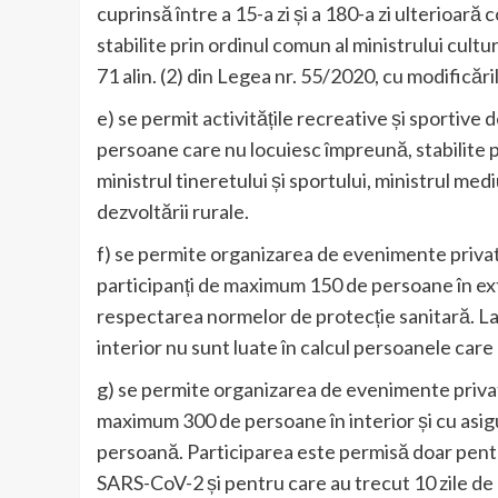
cuprinsă între a 15-a zi și a 180-a zi ulterioară 
stabilite prin ordinul comun al ministrului culturii
71 alin. (2) din Legea nr. 55/2020, cu modificări
e) se permit activitățile recreative și sportive 
persoane care nu locuiesc împreună, stabilite pr
ministrul tineretului și sportului, ministrul mediu
dezvoltării rurale.
f) se permite organizarea de evenimente privat
participanți de maximum 150 de persoane în ex
respectarea normelor de protecție sanitară. La 
interior nu sunt luate în calcul persoanele care
g) se permite organizarea de evenimente privat
maximum 300 de persoane în interior și cu asi
persoană. Participarea este permisă doar pentr
SARS-CoV-2 și pentru care au trecut 10 zile de