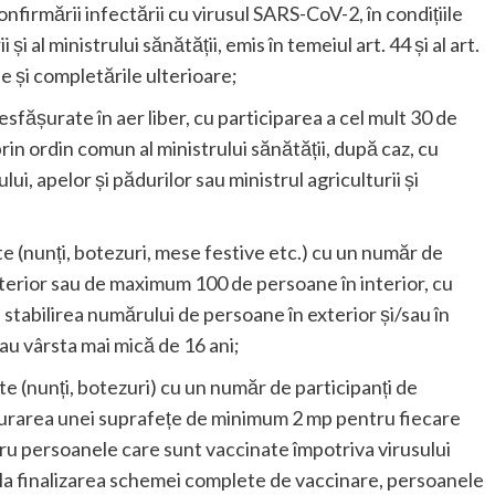
confirmării infectării cu virusul SARS-CoV-2, în condițiile
 și al ministrului sănătății, emis în temeiul art. 44 și al art.
le și completările ulterioare;
desfășurate în aer liber, cu participarea a cel mult 30 de
in ordin comun al ministrului sănătății, după caz, cu
lui, apelor și pădurilor sau ministrul agriculturii și
e (nunți, botezuri, mese festive etc.) cu un număr de
terior sau de maximum 100 de persoane în interior, cu
stabilirea numărului de persoane în exterior și/sau în
 au vârsta mai mică de 16 ani;
e (nunți, botezuri) cu un număr de participanți de
gurarea unei suprafețe de minimum 2 mp pentru fiecare
u persoanele care sunt vaccinate împotriva virusului
 la finalizarea schemei complete de vaccinare, persoanele