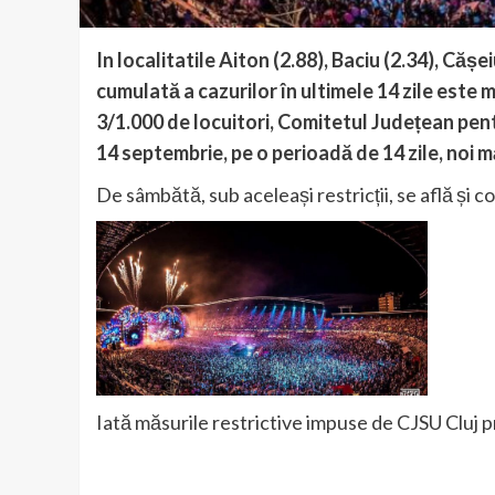
In localitatile Aiton (2.88), Baciu (2.34), Cășe
cumulată a cazurilor în ultimele 14 zile este 
3/1.000 de locuitori, Comitetul Județean pentr
14 septembrie, pe o perioadă de 14 zile, noi m
De sâmbătă, sub aceleași restricții, se află și c
Iată măsurile restrictive impuse de CJSU Cluj p