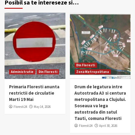
Posibil sa te intereseze si…
Din Floresti
Administratie
Din Floresti
Zona Metropolitana
Primaria Floresti anunta
Drum de legatura intre
restrictii de circulatie
Autostrada A3 si centura
Marti 19 Mai
metropolitana a Clujului.
Soseaua va lega
Floresti24
May 14, 2026
autostrada din satul
Tauti, comuna Floresti
Floresti24
April 30, 2026