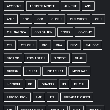
ACCIDENT
ACCIDENT MORTAL
ALIN TISE
ANM
ANPC
BOC
CCR
CJ CLUJ
CL FLORESTI
CLUJ
CLUJ NAPOCA
COD GALBEN
COVID
COVID-19
CTP
CTP CLUJ
DN1
DNA
ELEVI
EMIL BOC
EROILOR
FERMA DE PUI
FLORESTI
GILAU
GUVERN
H.SULEA
HORIA SULEA
IMOBILIARE
INCENDIU
INS
IOHANNIS
IPJ
ISU CLUJ
PARC POLIGON
PMP
PNL
PRIMARIA FLORESTI