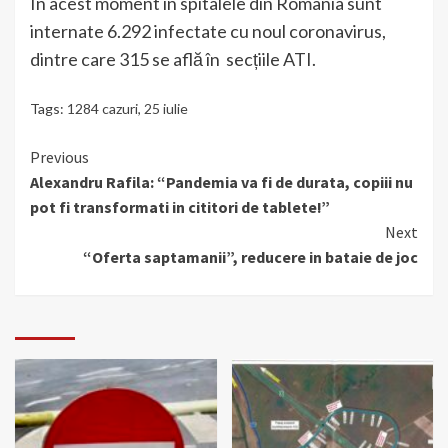
În acest moment în spitalele din România sunt
internate 6.292 infectate cu noul coronavirus,
dintre care 315 se află în secțiile ATI.
Tags:
1284 cazuri
,
25 iulie
Continue
Previous
Alexandru Rafila: “Pandemia va fi de durata, copiii nu
Reading
pot fi transformati in cititori de tablete!”
Next
“Oferta saptamanii”, reducere in bataie de joc