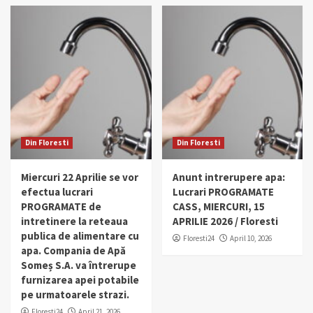
Din Floresti
Din Floresti
Miercuri 22 Aprilie se vor
Anunt intrerupere apa:
efectua lucrari
Lucrari PROGRAMATE
PROGRAMATE de
CASS, MIERCURI, 15
intretinere la reteaua
APRILIE 2026 / Floresti
publica de alimentare cu
Floresti24
April 10, 2026
apa. Compania de Apă
Someș S.A. va întrerupe
furnizarea apei potabile
pe urmatoarele strazi.
Floresti24
April 21, 2026