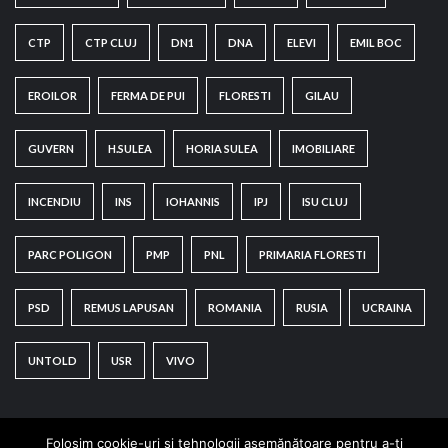
CTP
CTP CLUJ
DN1
DNA
ELEVI
EMIL BOC
EROILOR
FERMA DE PUI
FLORESTI
GILAU
GUVERN
H.SULEA
HORIA SULEA
IMOBILIARE
INCENDIU
INS
IOHANNIS
IPJ
ISU CLUJ
PARC POLIGON
PMP
PNL
PRIMARIA FLORESTI
PSD
REMUS LAPUSAN
ROMANIA
RUSIA
UCRAINA
UNTOLD
USR
VIVO
Folosim cookie-uri și tehnologii asemănătoare pentru a-ți