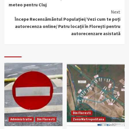
Reading
meteo pentru Cluj
Next
Începe Recensământul Populației/ Vezi cum te poți
autorecenza online/ Patru locații în Florești pentru
autorecenzare asistată
Din Floresti
Administratie
Din Floresti
Zona Metropolitana