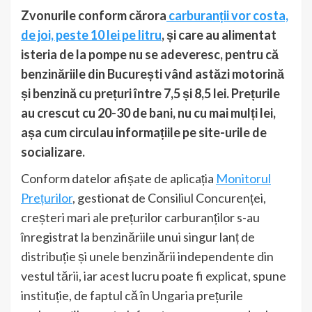
Zvonurile conform cărora
carburanții vor costa,
de joi, peste 10 lei pe litru
, și care au alimentat
isteria de la pompe nu se adeveresc, pentru că
benzinăriile din București vând astăzi motorină
și benzină cu prețuri între 7,5 și 8,5 lei. Prețurile
au crescut cu 20-30 de bani, nu cu mai mulți lei,
așa cum circulau informațiile pe site-urile de
socializare.
Conform datelor afișate de aplicația
Monitorul
Prețurilor
, gestionat de Consiliul Concurenței,
creșteri mari ale prețurilor carburanților s-au
înregistrat la benzinăriile unui singur lanț de
distribuție și unele benzinării independente din
vestul tării, iar acest lucru poate fi explicat, spune
instituție, de faptul că în Ungaria prețurile