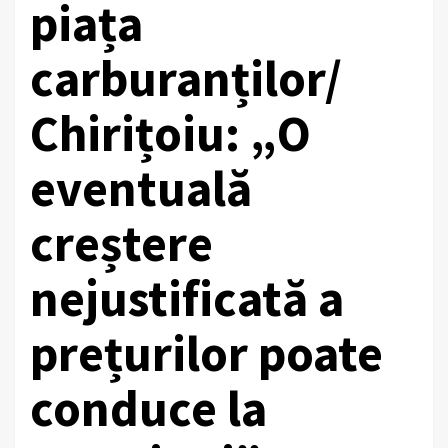
piața
carburanților/
Chirițoiu: „O
eventuală
creștere
nejustificată a
prețurilor poate
conduce la