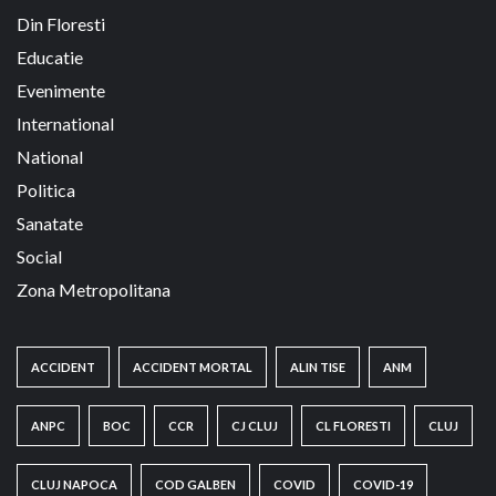
Din Floresti
Educatie
Evenimente
International
National
Politica
Sanatate
Social
Zona Metropolitana
ACCIDENT
ACCIDENT MORTAL
ALIN TISE
ANM
ANPC
BOC
CCR
CJ CLUJ
CL FLORESTI
CLUJ
CLUJ NAPOCA
COD GALBEN
COVID
COVID-19