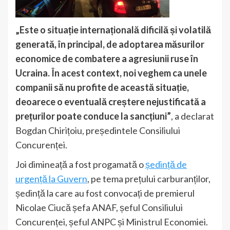
„Este o situație internațională dificilă și volatilă
generată, în principal, de adoptarea măsurilor
economice de combatere a agresiunii ruse în
Ucraina. În acest context, noi veghem ca unele
companii să nu profite de această situație,
deoarece o eventuală creștere nejustificată a
prețurilor poate conduce la sancțiuni”
, a declarat
Bogdan Chirițoiu, președintele Consiliului
Concurenței.
Joi dimineață a fost progamată o
ședință de
urgență la Guvern
, pe tema prețului carburanților,
ședință la care au fost convocați de premierul
Nicolae Ciucă șefa ANAF, șeful Consiliului
Concurenței, șeful ANPC și Ministrul Economiei.