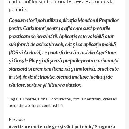
carburanților sunt plafonate, ceea e a condus la
penurie.
Consumatorii pot utiliza aplicația Monitorul Prețurilor
pentru Carburanți pentru a afla care sunt prețurile
practicate de benzinării. Aplicația este valabilă atât
sub formă de aplicație web, cât şi ca aplicație mobilă
(IOS și Android) ce poate fi descărcată din App Store
şi Google Play şi afişează preţurile pentru carburanţii
standard și premium (benzină şi motorină) practicate
în staţiile de distribuție, oferind multiple facilități de
căutare, sortare și filtrare a datelor.
Tags:
10 martie
,
Cons Concurentei
,
cozi la benzinarii
,
cresteri
nejustificate lpret combustibili
Continue
Previous
Avertizare meteo de ger și vânt puternic/ Prognoza