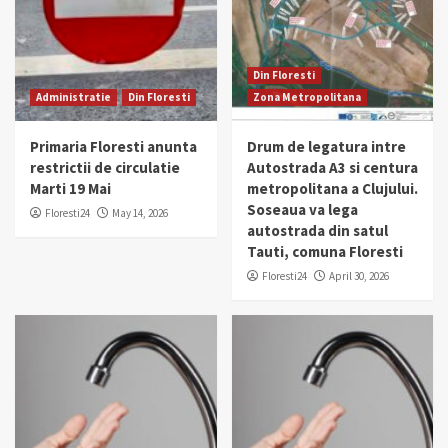
Din Floresti
Administratie
Din Floresti
Zona Metropolitana
Primaria Floresti anunta
Drum de legatura intre
restrictii de circulatie
Autostrada A3 si centura
Marti 19 Mai
metropolitana a Clujului.
Soseaua va lega
Floresti24
May 14, 2026
autostrada din satul
Tauti, comuna Floresti
Floresti24
April 30, 2026