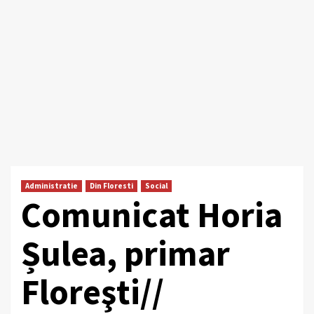
Administratie
Din Floresti
Social
Comunicat Horia
Șulea, primar
Floreşti//