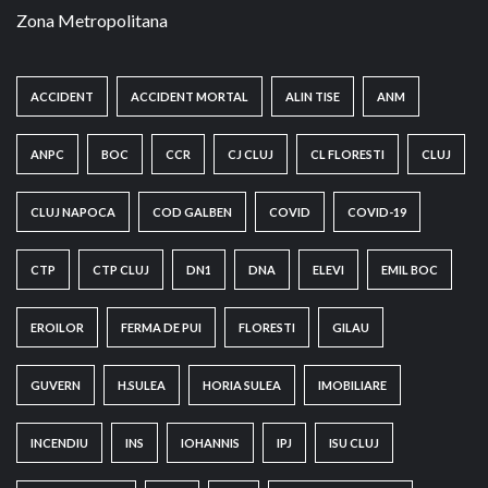
Zona Metropolitana
ACCIDENT
ACCIDENT MORTAL
ALIN TISE
ANM
ANPC
BOC
CCR
CJ CLUJ
CL FLORESTI
CLUJ
CLUJ NAPOCA
COD GALBEN
COVID
COVID-19
CTP
CTP CLUJ
DN1
DNA
ELEVI
EMIL BOC
EROILOR
FERMA DE PUI
FLORESTI
GILAU
GUVERN
H.SULEA
HORIA SULEA
IMOBILIARE
INCENDIU
INS
IOHANNIS
IPJ
ISU CLUJ