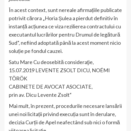
În acest context, sunt nereale afirmațiile publicate
potrivit cărora „Horia Șulea a pierdut definitiv în
instanță acțiunea ce viza rezilierea contractului cu
executantul lucrărilor pentru Drumul de legătură
Sud”, nefiind adoptată până la acest moment nicio
soluție pe fondul cauzei.
Satu Mare Cu deosebită consideraţie,
15.07.2019 LEVENTE ZSOLT DICU, NOÉMI
TÖRÖK
CABINETE DE AVOCAT ASOCIATE,
prin av. Dicu Levente Zsolt“
Mai mult, în prezent, procedurile necesare lansării
unei noi licitații privind execuția sunt în derulare,
decizia Curții de Apel neafectând sub nici o formă
viitoarea licitație.