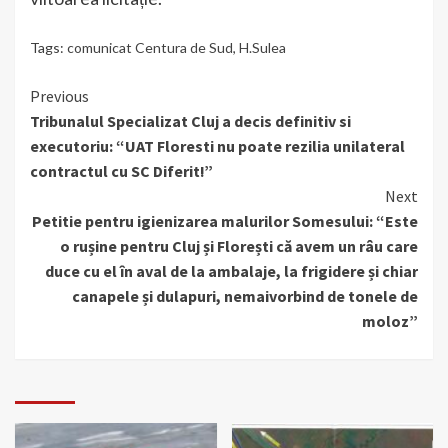
Tags:
comunicat Centura de Sud
,
H.Sulea
Continue
Previous
Tribunalul Specializat Cluj a decis definitiv si
Reading
executoriu: “UAT Floresti nu poate rezilia unilateral
contractul cu SC Diferit!”
Next
Petitie pentru igienizarea malurilor Somesului: “Este
o rușine pentru Cluj și Florești că avem un râu care
duce cu el în aval de la ambalaje, la frigidere și chiar
canapele și dulapuri, nemaivorbind de tonele de
moloz”