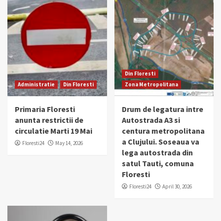
Din Floresti
Administratie
Din Floresti
Zona Metropolitana
Primaria Floresti
Drum de legatura intre
anunta restrictii de
Autostrada A3 si
circulatie Marti 19 Mai
centura metropolitana
a Clujului. Soseaua va
Floresti24
May 14, 2026
lega autostrada din
satul Tauti, comuna
Floresti
Floresti24
April 30, 2026