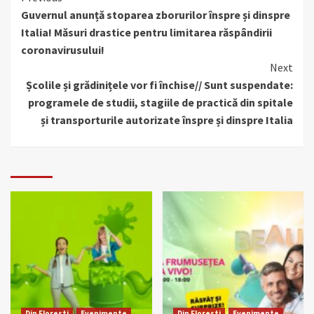
Guvernul anunță stoparea zborurilor înspre și dinspre
Reading
Italia! Măsuri drastice pentru limitarea răspândirii
coronavirusului!
Next
Școlile și grădinițele vor fi închise// Sunt suspendate:
programele de studii, stagiile de practică din spitale
și transporturile autorizate înspre și dinspre Italia
Din Floresti
Evenimente
Din Floresti
Evenimente