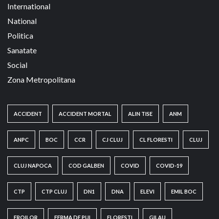
International
National
Politica
Sanatate
Social
Zona Metropolitana
ACCIDENT
ACCIDENT MORTAL
ALIN TISE
ANM
ANPC
BOC
CCR
CJ CLUJ
CL FLORESTI
CLUJ
CLUJ NAPOCA
COD GALBEN
COVID
COVID-19
CTP
CTP CLUJ
DN1
DNA
ELEVI
EMIL BOC
EROILOR
FERMA DE PUI
FLORESTI
GILAU