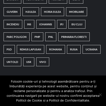
GUVERN
H.SULEA
HORIA SULEA
IMOBILIARE
INCENDIU
INS
IOHANNIS
IPJ
ISU CLUJ
PARC POLIGON
PMP
PNL
PRIMARIA FLORESTI
PSD
REMUS LAPUSAN
ROMANIA
RUSIA
UCRAINA
UNTOLD
USR
VIVO
Folosim cookie-uri și tehnologii asemănătoare pentru a-ți
îmbunătăți experiența pe acest website, pentru conținut și
reclame personalizate și pentru a analiza traficul. Prin
continuarea navigarii pe website-ul nostru confirmi acceptarea
Copyright © All rights reserved.
|
CoverNews
by AF
Politicii de Cookie si a Politicii de Confidentialitate.
themes.