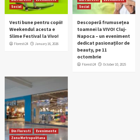
Social
Social
Vesti bune pentru copii!
Descoperă frumusețea
Weekendul acesta e
toamnei la VIVO! Cluj-
Slime Festival la Vivo!
Napoca – un eveniment
dedicat pasionaților de
Floresti24
January 16, 2026
beauty, pe 11
octombrie
Floresti24
October 10, 2025
Din Floresti
Evenimente
Zona Metropolitana