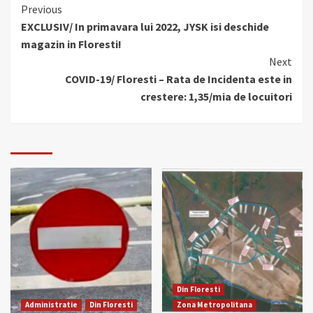
Continue
Previous
EXCLUSIV/ In primavara lui 2022, JYSK isi deschide
Reading
magazin in Floresti!
Next
COVID-19/ Floresti – Rata de Incidenta este in
crestere: 1,35/mia de locuitori
Din Floresti
Administratie
Din Floresti
Zona Metropolitana