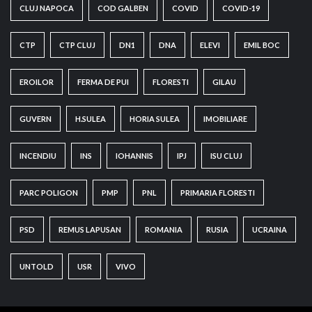
CLUJ NAPOCA
COD GALBEN
COVID
COVID-19
CTP
CTP CLUJ
DN1
DNA
ELEVI
EMIL BOC
EROILOR
FERMA DE PUI
FLORESTI
GILAU
GUVERN
H.SULEA
HORIA SULEA
IMOBILIARE
INCENDIU
INS
IOHANNIS
IPJ
ISU CLUJ
PARC POLIGON
PMP
PNL
PRIMARIA FLORESTI
PSD
REMUS LAPUSAN
ROMANIA
RUSIA
UCRAINA
UNTOLD
USR
VIVO