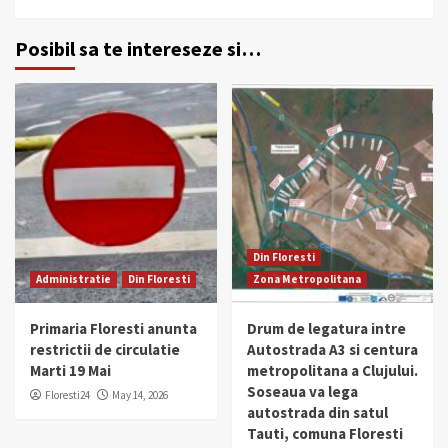
Posibil sa te intereseze si…
Din Floresti
Administratie
Din Floresti
Zona Metropolitana
Primaria Floresti anunta
Drum de legatura intre
restrictii de circulatie
Autostrada A3 si centura
Marti 19 Mai
metropolitana a Clujului.
Soseaua va lega
Floresti24
May 14, 2026
autostrada din satul
Tauti, comuna Floresti