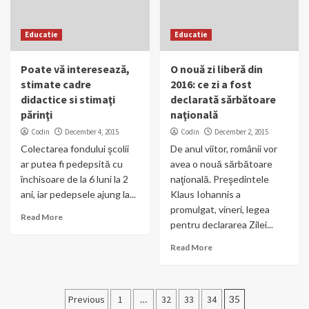
Educatie
Educatie
Poate vă interesează,
O nouă zi liberă din
stimate cadre
2016: ce zi a fost
didactice si stimaţi
declarată sărbătoare
părinţi
naţională
Codin
December 4, 2015
Codin
December 2, 2015
Colectarea fondului şcolii
De anul viitor, românii vor
ar putea fi pedepsită cu
avea o nouă sărbătoare
închisoare de la 6 luni la 2
naţională. Preşedintele
ani, iar pedepsele ajung la...
Klaus Iohannis a
promulgat, vineri, legea
Read More
pentru declararea Zilei...
Read More
Posts
Previous
1
…
32
33
34
35