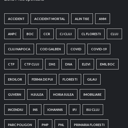
ACCIDENT
ACCIDENT MORTAL
ALIN TISE
ANM
ANPC
BOC
CCR
CJ CLUJ
CL FLORESTI
CLUJ
CLUJ NAPOCA
COD GALBEN
COVID
COVID-19
CTP
CTP CLUJ
DN1
DNA
ELEVI
EMIL BOC
EROILOR
FERMA DE PUI
FLORESTI
GILAU
GUVERN
H.SULEA
HORIA SULEA
IMOBILIARE
INCENDIU
INS
IOHANNIS
IPJ
ISU CLUJ
PARC POLIGON
PMP
PNL
PRIMARIA FLORESTI