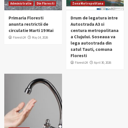
Administratie
Din Floresti
Zona Metropolitana
Primaria Floresti
Drum de legatura intre
anunta restrictii de
Autostrada A3 si
circulatie Marti 19 Mai
centura metropolitana
a Clujului. Soseaua va
Floresti24
May 14, 2026
lega autostrada din
satul Tauti, comuna
Floresti
Floresti24
April 30, 2026