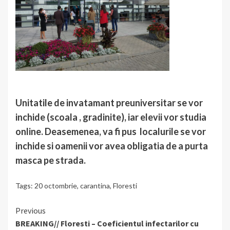
Unitatile de invatamant preuniversitar se vor
inchide (scoala , gradinite), iar elevii vor studia
online. Deasemenea, va fi pus localurile se vor
inchide si oamenii vor avea obligatia de a purta
masca pe strada.
Tags:
20 octombrie
,
carantina
,
Floresti
Continue
Previous
BREAKING// Floresti – Coeficientul infectarilor cu
Reading