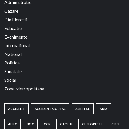
Administratie
Cazare
Din Floresti
Educatie
Evenimente
International
National
Politica
Sanatate
Social
Zona Metropolitana
ACCIDENT
ACCIDENT MORTAL
ALIN TISE
ANM
ANPC
BOC
CCR
CJ CLUJ
CL FLORESTI
CLUJ