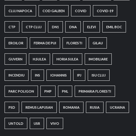
CLUJ NAPOCA
COD GALBEN
COVID
COVID-19
CTP
CTP CLUJ
DN1
DNA
ELEVI
EMIL BOC
EROILOR
FERMA DE PUI
FLORESTI
GILAU
GUVERN
H.SULEA
HORIA SULEA
IMOBILIARE
INCENDIU
INS
IOHANNIS
IPJ
ISU CLUJ
PARC POLIGON
PMP
PNL
PRIMARIA FLORESTI
PSD
REMUS LAPUSAN
ROMANIA
RUSIA
UCRAINA
UNTOLD
USR
VIVO