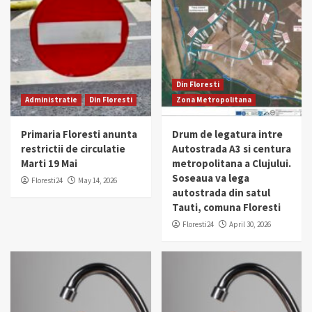
Din Floresti
Administratie
Din Floresti
Zona Metropolitana
Primaria Floresti anunta
Drum de legatura intre
restrictii de circulatie
Autostrada A3 si centura
Marti 19 Mai
metropolitana a Clujului.
Soseaua va lega
Floresti24
May 14, 2026
autostrada din satul
Tauti, comuna Floresti
Floresti24
April 30, 2026