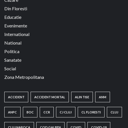
Din Floresti
Educatie
Evenimente
International
National
Politica
Sanatate
Social
Zona Metropolitana
ACCIDENT
ACCIDENT MORTAL
ALIN TISE
ANM
ANPC
BOC
CCR
CJ CLUJ
CL FLORESTI
CLUJ
CLUJ NAPOCA
COD GALBEN
COVID
COVID-19