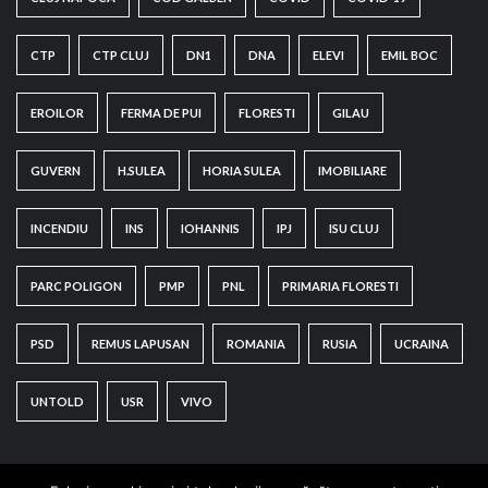
CTP
CTP CLUJ
DN1
DNA
ELEVI
EMIL BOC
EROILOR
FERMA DE PUI
FLORESTI
GILAU
GUVERN
H.SULEA
HORIA SULEA
IMOBILIARE
INCENDIU
INS
IOHANNIS
IPJ
ISU CLUJ
PARC POLIGON
PMP
PNL
PRIMARIA FLORESTI
PSD
REMUS LAPUSAN
ROMANIA
RUSIA
UCRAINA
UNTOLD
USR
VIVO