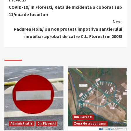
Continue
COVID-19/ In Floresti, Rata de Incidenta a coborat sub
Reading
11/mia de locuitori
Next
Padurea Hoia/ Un nou protest impotriva santierului
imobiliar aprobat de catre C.L. Floresti in 2008!
Din Floresti
Administratie
Din Floresti
Zona Metropolitana