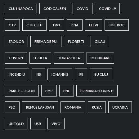
CLUJ NAPOCA
COD GALBEN
COVID
COVID-19
CTP
CTP CLUJ
DN1
DNA
ELEVI
EMIL BOC
EROILOR
FERMA DE PUI
FLORESTI
GILAU
GUVERN
H.SULEA
HORIA SULEA
IMOBILIARE
INCENDIU
INS
IOHANNIS
IPJ
ISU CLUJ
PARC POLIGON
PMP
PNL
PRIMARIA FLORESTI
PSD
REMUS LAPUSAN
ROMANIA
RUSIA
UCRAINA
UNTOLD
USR
VIVO