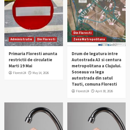
Din Floresti
Administratie
Din Floresti
Zona Metropolitana
Primaria Floresti anunta
Drum de legatura intre
restrictii de circulatie
Autostrada A3 si centura
Marti 19 Mai
metropolitana a Clujului.
Soseaua va lega
Floresti24
May 14, 2026
autostrada din satul
Tauti, comuna Floresti
Floresti24
April 30, 2026