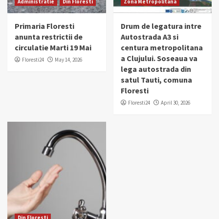
Administratie
Din Floresti
Zona Metropolitana
Primaria Floresti
Drum de legatura intre
anunta restrictii de
Autostrada A3 si
circulatie Marti 19 Mai
centura metropolitana
a Clujului. Soseaua va
Floresti24
May 14, 2026
lega autostrada din
satul Tauti, comuna
Floresti
Floresti24
April 30, 2026
Din Floresti