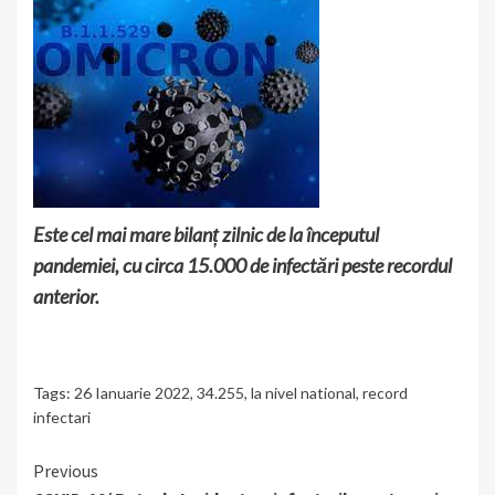
Este cel mai mare bilanț zilnic de la începutul
pandemiei, cu circa 15.000 de infectări peste recordul
anterior.
Tags:
26 Ianuarie 2022
,
34.255
,
la nivel national
,
record
infectari
Continue
Previous