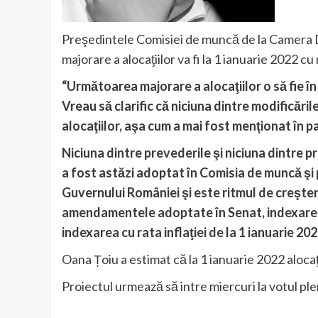
Preşedintele Comisiei de muncă de la Camera D
majorare a alocaţiilor va fi la 1 ianuarie 2022 cu r
“Următoarea majorare a alocaţiilor o să fie în
Vreau să clarific că niciuna dintre modificări
alocaţiilor, aşa cum a mai fost menţionat în pa
Niciuna dintre prevederile şi niciuna dintre p
a fost astăzi adoptat în Comisia de muncă şi 
Guvernului României şi este ritmul de creştere
amendamentele adoptate în Senat, indexarea d
indexarea cu rata inflaţiei de la 1 ianuarie 20
Oana Țoiu a estimat că la 1 ianuarie 2022 alocaţ
Proiectul urmează să intre miercuri la votul pl