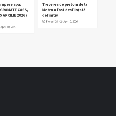
erupere apa:
Trecerea de pietoni de la
OGRAMATE CASS,
Metro a fost desființată
5 APRILIE 2026 /
definitiv
Floresti24
April 2, 2026
April 10, 2026