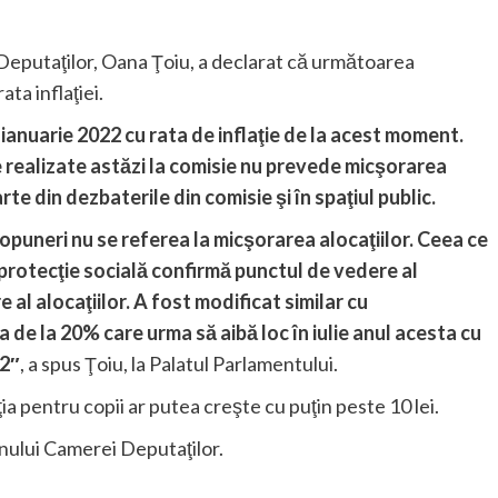
eputaţilor, Oana Ţoiu, a declarat că următoarea
ata inflaţiei.
 ianuarie 2022 cu rata de inflaţie de la acest moment.
le realizate astăzi la comisie nu prevede micşorarea
rte din dezbaterile din comisie şi în spaţiul public.
ropuneri nu se referea la micşorarea alocaţiilor. Ceea ce
protecţie socială confirmă punctul de vedere al
 al alocaţiilor. A fost modificat similar cu
e la 20% care urma să aibă loc în iulie anul acesta cu
22″
, a spus Ţoiu, la Palatul Parlamentului.
ia pentru copii ar putea creşte cu puţin peste 10 lei.
enului Camerei Deputaţilor.