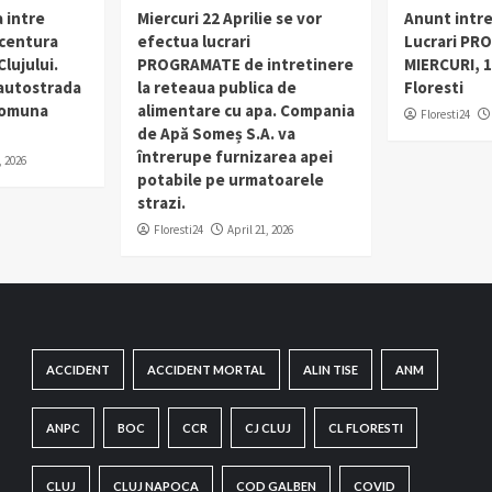
 intre
Miercuri 22 Aprilie se vor
Anunt intr
 centura
efectua lucrari
Lucrari PR
lujului.
PROGRAMATE de intretinere
MIERCURI, 1
 autostrada
la reteaua publica de
Floresti
 comuna
alimentare cu apa. Compania
Floresti24
de Apă Someș S.A. va
întrerupe furnizarea apei
, 2026
potabile pe urmatoarele
strazi.
Floresti24
April 21, 2026
ACCIDENT
ACCIDENT MORTAL
ALIN TISE
ANM
ANPC
BOC
CCR
CJ CLUJ
CL FLORESTI
CLUJ
CLUJ NAPOCA
COD GALBEN
COVID