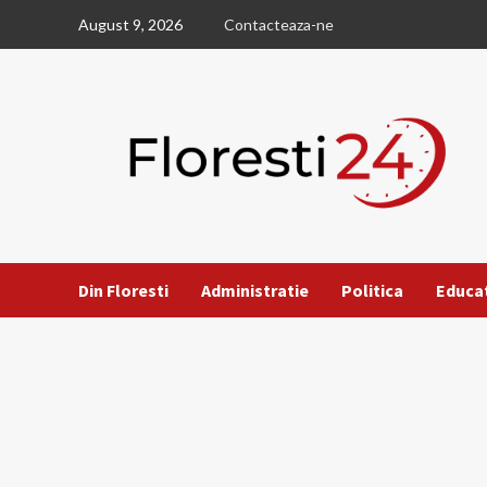
Skip
August 9, 2026
Contacteaza-ne
to
content
Din Floresti
Administratie
Politica
Educa