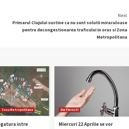
Next
Primarul Clujului sustine ca nu sunt solutii miraculoase
pentru decongestionarea traficului in oras si Zona
Metropolitana
Zona Metropolitana
Din Floresti
egatura intre
Miercuri 22 Aprilie se vor