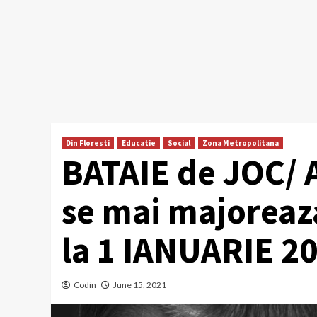
Din Floresti
Educatie
Social
Zona Metropolitana
BATAIE de JOC/ A
se mai majoreaza
la 1 IANUARIE 202
Codin
June 15, 2021