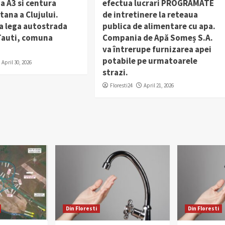
a A3 si centura
efectua lucrari PROGRAMATE
ana a Clujului.
de intretinere la reteaua
a lega autostrada
publica de alimentare cu apa.
 Tauti, comuna
Compania de Apă Someș S.A.
va întrerupe furnizarea apei
potabile pe urmatoarele
April 30, 2026
strazi.
Floresti24
April 21, 2026
Din Floresti
Din Floresti