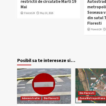
restrictii de circulatie Marti 19
Autostrad
Mai
metropolit
Soseaua v
Floresti24
May 14, 2026
din satul
Floresti
Floresti24
Posibil sa te intereseze si…
Din Floresti
Administratie
Din Floresti
Zona Metropolitana