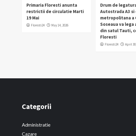
Primaria Floresti anunta
Drum de legatura
restrictii de circulatie Marti
Autostrada A3 si
19 Mai
metropolitana a C
Soseaua va lega
Floresti24
May 14, 2026
din satul Tauti,
Floresti
Floresti24
April 30
Categorii
Administratie
Cazare