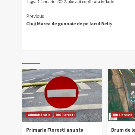
Tags:
1 ianuarie 2022
,
alocatii copii
,
rata inflatie
Continue
Previous
Cluj/ Marea de gunoaie de pe lacul Beliș
Reading
Administratie
Din Floresti
Din Floresti
Primaria Floresti anunta
Drum de l